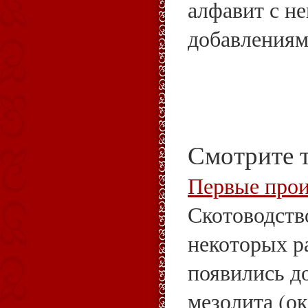
алфавит с н
добавлениям
Смотрите 
Первые прои
Скотоводств
некоторых р
появились до
мезолита (ок.