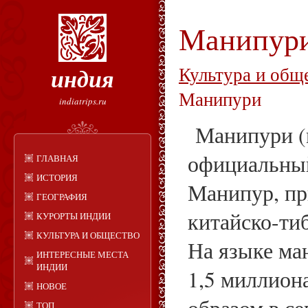
Манипур
индия
Культура и общ
Манипури
indiatrips.ru
Манипури (м
официальны
ГЛАВНАЯ
ИСТОРИЯ
Манипур, пр
ГЕОГРАФИЯ
китайско-тиб
КУРОРТЫ ИНДИИ
КУЛЬТУРА И ОБЩЕСТВО
На языке ма
ИНТЕРЕСНЫЕ МЕСТА
ИНДИИ
1,5 миллион
НОВОЕ
ТОП