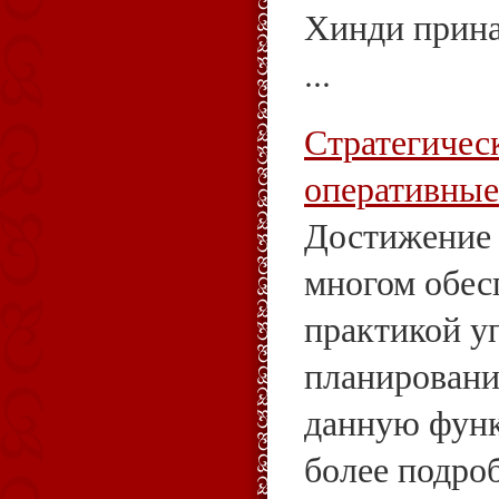
Хинди прина
...
Стратегическ
оперативные
Достижение 
многом обес
практикой у
планировани
данную фун
более подро