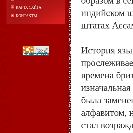
образом в с
КАРТА САЙТА
индийском ш
КОНТАКТЫ
штатах Асса
История язы
прослеживает
времена бри
изначальная
была замене
алфавитом, н
стал возраж