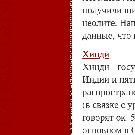
получили ши
неолите. На
данные, что в
Хинди
Хинди - гос
Индии и пят
распростран
(в связке с 
говорят ок. 
основном в 