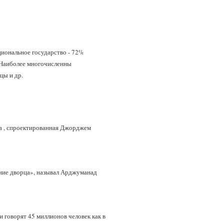
ациональное государство - 72%
. Наиболее многочисленны
бцы и др.
а , спроектированная Джорджем
ние дворца», называл Арджуманад
 говорят 45 миллионов человек как в