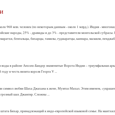
и
оло 968 млн. человек (по некоторым данным - около 1 млрд.). Индия - многон
ийские народы, 25% - дравиды и до 3% - представители монгольской субрасы
 маратхи, бенгальцы, бихарцы, тамилы, гуджаратцы, каннара, малаяли, пенджа
я воды в районе Аполло-Бандер знаменитые Ворота Индии – триумфальная арк
году в честь визита короля Георга V ...
ми символ любви Шаха Джахана к жене, Мумтаз Махал. Этим именем, «украше
 грозный шах Джангир. Сложны ...
штата Бихар, принадлежащий к индо-европейской языковой семье. На маитхили