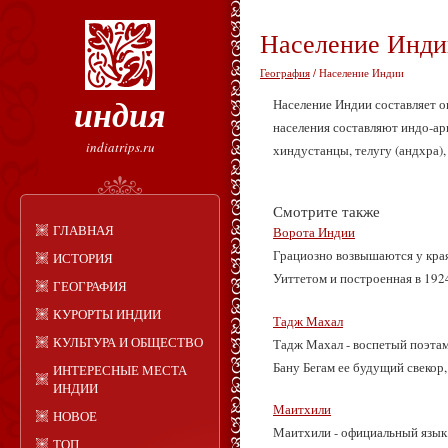
Население Инди
География
/ Население Индии
индия
Население Индии составляет ок
населения составляют индо-ар
indiatrips.ru
хиндустанцы, телугу (андхра),
Смотрите также
ГЛАВНАЯ
Ворота Индии
Грациозно возвышаются у кра
ИСТОРИЯ
Уиттетом и построенная в 1924 
ГЕОГРАФИЯ
КУРОРТЫ ИНДИИ
Тадж Махал
КУЛЬТУРА И ОБЩЕСТВО
Тадж Махал - воспетый поэта
Бану Бегам ее будущий свекор,
ИНТЕРЕСНЫЕ МЕСТА
ИНДИИ
Маитхили
НОВОЕ
Маитхили - официальный язык 
ТОП