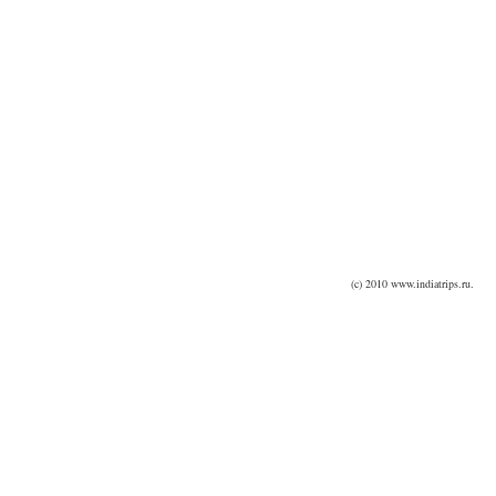
(c) 2010 www.indiatrips.ru.