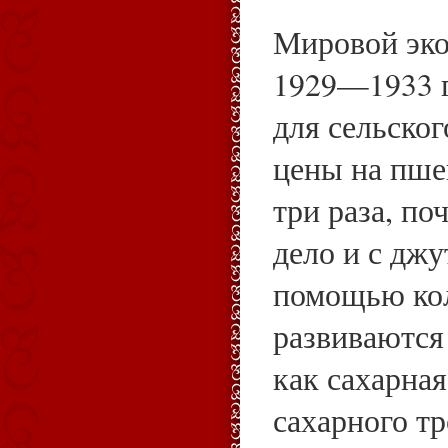
Мировой эко
1929—1933 г
для сельског
цены на пше
три раза, по
дело и с дж
помощью ко
развиваются
как сахарная
сахарного т