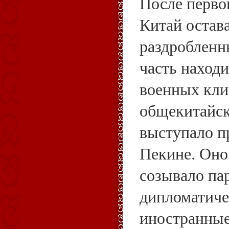
После перво
Китай остав
раздробленн
часть наход
военных кли
общекитайск
выступало п
Пекине. Оно
созывало па
дипломатиче
иностранные