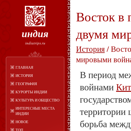
Восток в
двумя ми
индия
indiatrips.ru
История
/ Восто
мировыми войн
ГЛАВНАЯ
В период ме
ИСТОРИЯ
войнами
Кит
ГЕОГРАФИЯ
КУРОРТЫ ИНДИИ
государством
КУЛЬТУРА И ОБЩЕСТВО
территории 
ИНТЕРЕСНЫЕ МЕСТА
ИНДИИ
борьба межд
НОВОЕ
ТОП