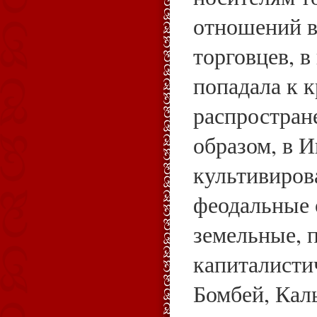
отношений в
торговцев, в
попадала к к
распростран
образом, в 
культивиров
феодальные 
земельные, 
капиталисти
Бомбей, Кал