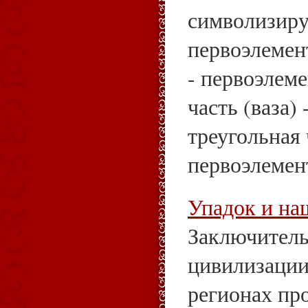
символизиру
первоэлемент
- первоэлеме
часть (ваза)
треугольная 
первоэлемент
Упадок и на
Заключитель
цивилизации,
регионах пр