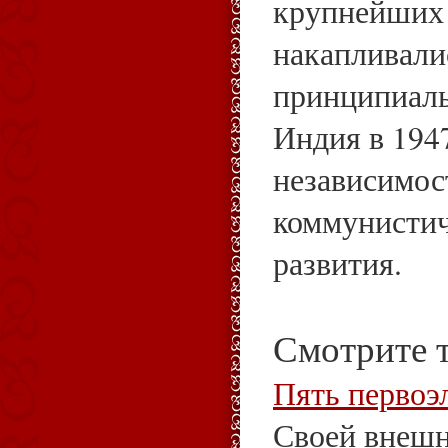
крупнейших 
накапливали
принципиаль
Индия в 1947
независимост
коммунистич
развития.
Смотрите 
Пять первоэ
Своей внешн