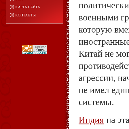
политически
КАРТА САЙТА
военными гр
КОНТАКТЫ
которую вм
иностранные
Китай не мо
противодейс
агрессии, на
не имел еди
системы.
Индия
на эт