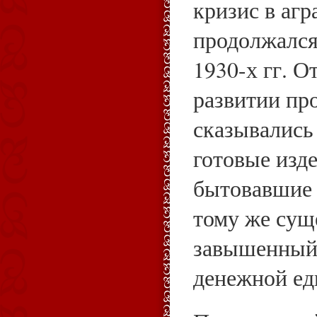
кризис в агр
продолжался
1930-х гг. О
развитии п
сказывались
готовые изде
бытовавшие 
тому же сущ
завышенный
денежной е