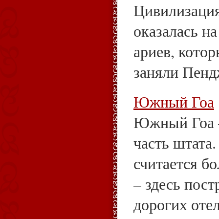
Цивилизация
оказалась н
ариев, которы
заняли Пендж
Южный Гоа
Южный Гоа –
часть штата.
считается б
– здесь пос
дорогих оте