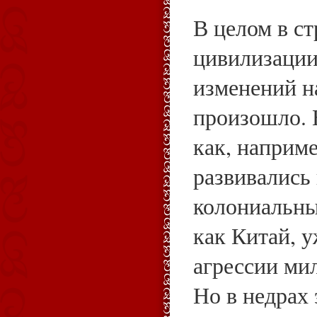
В целом в с
цивилизации
изменений на
произошло. 
как, наприме
развивались
колониальны
как Китай, 
агрессии ми
Но в недрах 