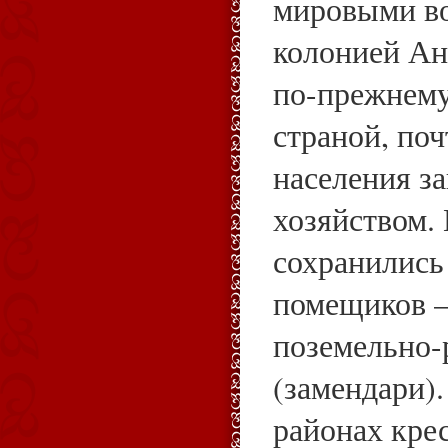
мировыми во
колонией Анг
по-прежнему
страной, поч
населения з
хозяйством. 
сохранились
помещиков —
поземельно
(замендари)
районах кре