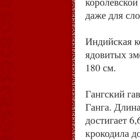
королевской
даже для сл
Индийская к
ядовитых зм
180 см.
Гангский гав
Ганга. Длина
достигает 6,
крокодила д