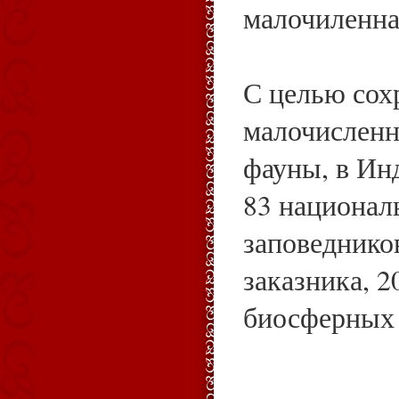
малочиленн
С целью сох
малочисленн
фауны, в Ин
83 национал
заповеднико
заказника, 2
биосферных 