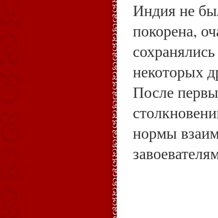
Индия не бы
покорена, о
сохранялись
некоторых д
После первы
столкновени
нормы взаи
завоевателями