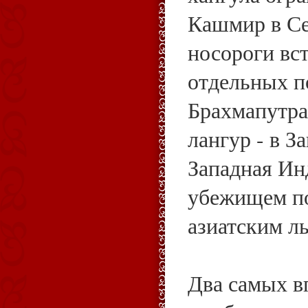
Кашмир в Се
носороги вс
отдельных п
Брахмапутра
лангур - в З
Западная Ин
убежищем п
азиатским л
Два самых в