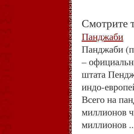
Смотрите 
Панджаби
Панджаби (п
– официальн
штата Пендж
индо-европе
Всего на пан
миллионов ч
миллионов ..