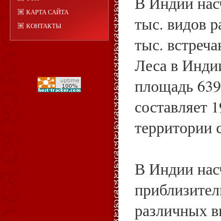
В Индии нас
КАРТА САЙТА
тыс. видов р
КОНТАКТЫ
тыс. встреча
Леса в Инди
площадь 639 
составляет 
территории 
В Индии нас
приблизител
различных в