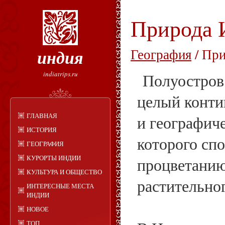
Природа 
индия
География
/ Пр
indiatrips.ru
Полуостров 
целый конти
ГЛАВНАЯ
и географич
ИСТОРИЯ
которого сп
ГЕОГРАФИЯ
КУРОРТЫ ИНДИИ
процветанию
КУЛЬТУРА И ОБЩЕСТВО
растительно
ИНТЕРЕСНЫЕ МЕСТА
ИНДИИ
НОВОЕ
ТОП