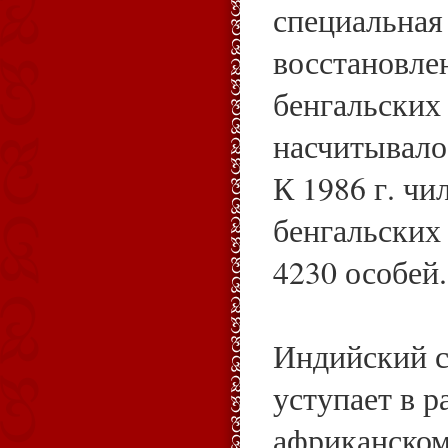
специальная
восстановле
бенгальских 
насчитывалос
К 1986 г. ч
бенгальских 
4230 особей
Индийский с
уступает в р
африканском