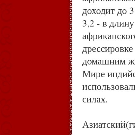
доходит до 3
3,2 - в длину
африканског
дрессировке 
домашним ж
Мире индийс
использовал
силах.
Азиатский(г