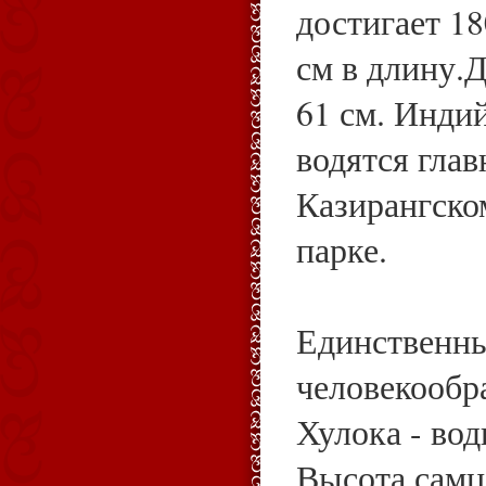
достигает 18
см в длину.Д
61 см. Инди
водятся гла
Казирангско
парке.
Единственны
человекообр
Хулока - вод
Высота самца