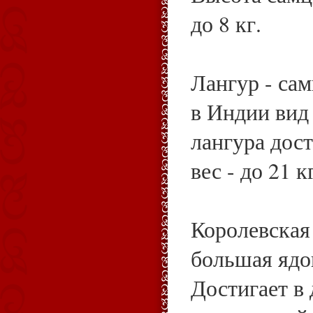
до 8 кг.
Лангур - са
в Индии вид
лангура дост
вес - до 21 к
Королевская 
большая ядо
Достигает в 