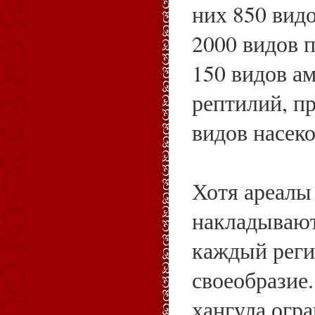
них 850 вид
2000 видов п
150 видов а
рептилий, п
видов насек
Хотя ареалы
накладывают
каждый реги
своеобразие.
хангула огр