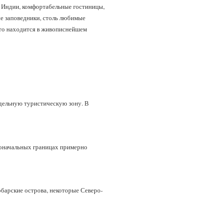
и Индии, комфортабельные гостиницы,
ые заповедники, столь любимые
это находится в живописнейшем
тдельную туристическую зону. В
рвоначальных границах примерно
обарские острова, некоторые Северо-