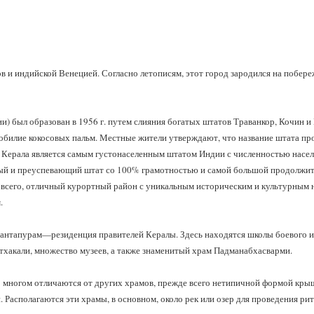
 и индийской Венецией. Согласно летописям, этот город зародился на побереж
и) был образован в 1956 г. путем слияния богатых штатов Траванкор, Кочин 
обилие кокосовых пальм. Местные жители утверждают, что название штата пр
Керала является самым густонаселенным штатом Индии с численностью населе
тый и преуспевающий штат со 100% грамотностью и самой большой продолжит
 всего, отличный курортный район с уникальным историческим и культурным 
.
антапурам—резиденция правителей Кералы. Здесь находятся школы боевого и
тхакали, множество музеев, а также знаменитый храм Падманабхасварми.
 многом отличаются от других храмов, прежде всего нетипичной формой крыш
 Располагаются эти храмы, в основном, около рек или озер для проведения ри