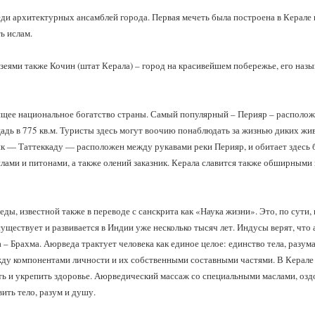
ди архитектурных ансамблей города. Первая мечеть была построена в Керале 
ь ислам.
зеями также Кочин (штат Керала) – город на красивейшем побережье, его наз
щее национальное богатство страны. Самый популярный – Перияр – располож
адь в 775 кв.м. Туристы здесь могут воочию понаблюдать за жизнью диких жи
к — Таттеккаду — расположен между рукавами реки Перияр, и обитает здесь 
лами и питонами, а также олений заказник. Керала славится также обширными 
ды, известной также в переводе с санскрита как «Наука жизни». Это, по сути, 
уществует и развивается в Индии уже несколько тысяч лет. Индусы верят, что 
 – Брахма. Аюрведа трактует человека как единое целое: единство тела, разума
ду компонентами личности и их собственными составными частями. В Керале
ь и укрепить здоровье. Аюрведический массаж со специальными маслами, озд
ить тело, разум и душу.