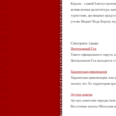
Керала – самый благоустроенн
великолепная архитектура, ка
туристами, зрелищные предст
уголке Индии! Ведь Кералу не
Смотрите также
Центральный Гоа
Такого официального округа, 
Центральном Гоа находится стол
Хараппская цивилизация
Хараппская цивилизация, или 
тысячу лет. Ее территория про
Аустро-азиаты
Аустро-азиатские народы (или
Восточные штаты (Мегхалая и д