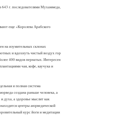
в 643 г. последователями Мухаммеда,
ывают еще «Королева Арабского
ен на изумительных склонах
вотных и вдохнуть чистый воздух гор
более 400 видов пернатых. Интересен
плантациями чая, кофе, каучука и
цельная и полная система
аюрведа создана раньше человека, а
 и духа, а здоровье мыслит как
 находятся центры аюрведической
оровительный курс йоги и медитации