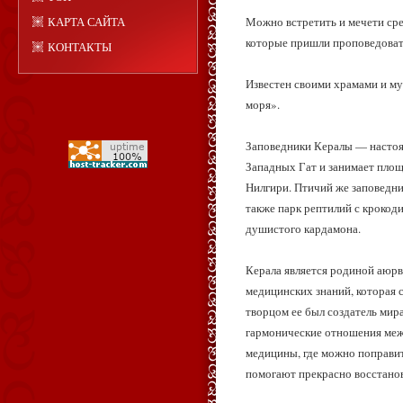
КАРТА САЙТА
Можно встретить и мечети сре
которые пришли проповедоват
КОНТАКТЫ
Известен своими храмами и му
моря».
Заповедники Кералы — настоя
Западных Гат и занимает площ
Нилгири. Птичий же заповедни
также парк рептилий с крокоди
душистого кардамона.
Керала является родиной аюрве
медицинских знаний, которая с
творцом ее был создатель мира
гармонические отношения меж
медицины, где можно поправит
помогают прекрасно восстанов