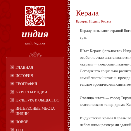
Керала
Курорты Индии
/ Керала
индия
Кералу называют страной Богов
эры.
indiatrips.ru
Штат Керала (юго-восток Инди
особенностью штата является 
«керам»—«кокосовая пальма». 
ГЛАВНАЯ
Сегодня это социально разви
ИСТОРИЯ
самый чистый штат, и, прежде
ГЕОГРАФИЯ
теплым тропическим климатом
КУРОРТЫ ИНДИИ
Столица штата — город Тирув
КУЛЬТУРА И ОБЩЕСТВО
классического танца-драмы Ка
ИНТЕРЕСНЫЕ МЕСТА
ИНДИИ
Индуистские храмы Кералы во
НОВОЕ
небольшими размерами зданий.
ТОП