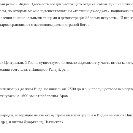
ый регион Индии. Здесь есть все для настоящего отдыха: самые лучшие пляж
налы, по которым можно путешествовать на «гостиницах-лодках», национальн
авления с национальными танцами и демонстрацией боевых искусств… И все 
даром сравнивают с настоящим раем и страной Богов.
как Центральный Гоа не существует, но можно выделить эту часть штата как о
ица всего штата Панаджи (Panaji), ра ...
цивилизация долины Инда, появилась ок. 2500 до н.э. и просуществовала в пе
тянулась на 1600 км: от побережья Арав ...
 народы, говорящие на языках аустро-азиатской группы в Индии населяют Ник
р.), и штаты Джаркханд, Чаттисгарх ...