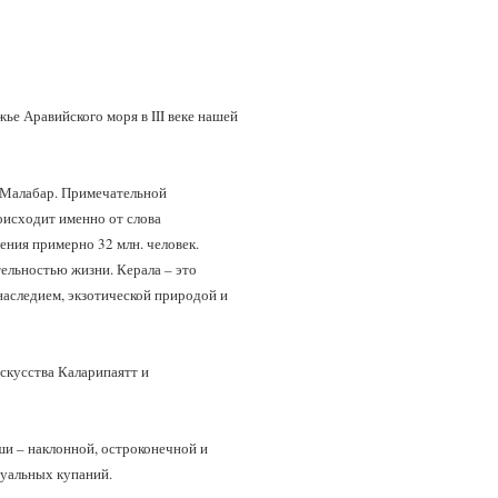
ье Аравийского моря в III веке нашей
и Малабар. Примечательной
оисходит именно от слова
ния примерно 32 млн. человек.
ельностью жизни. Керала – это
наследием, экзотической природой и
скусства Каларипаятт и
и – наклонной, остроконечной и
туальных купаний.