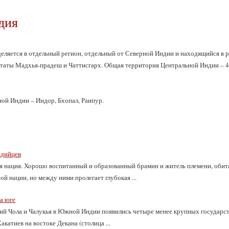
дия
еляется в отдельный регион, отдельный от Северной Индии и находящийся в 
аты Мадхья-прадеш и Чаттисгарх. Общая территория Центральной Индии – 443.
ой Индии – Индор, Бхопал, Раипур.
ндийцев
я нация. Хорошо воспитанный и образованный брамин и житель племени, обит
й нации, но между ними пролегает глубокая ...
а юге
тий Чола и Чалукья в Южной Индии появились четыре менее крупных государств
акатиев на востоке Декана (столица ...