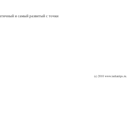
атичный и самый развитый с точки
(c) 2010 www.indiatrips.ru.