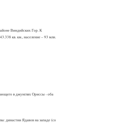
районе Виндийских Гор. К
338 кв. км., население – 93 млн.
ающего в джунглях Ориссы - оба
а: династии Ядавов на западе (со