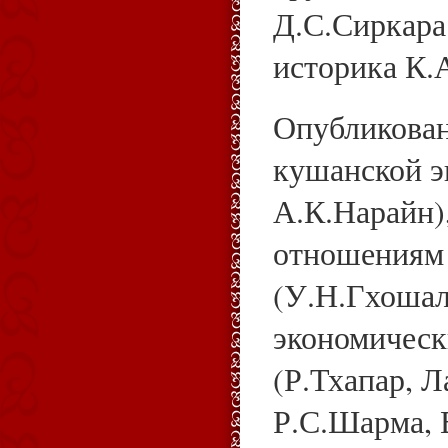
Д.С.Сиркара
историка К.
Опубликован
кушанской э
А.К.Нарайн)
отношениям 
(У.Н.Гхошал
экономичес
(Р.Тхапар, 
Р.С.Шарма, 