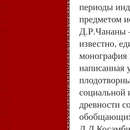
периоды инд
предметом и
Д.Р.Чананы 
известно, е
монография 
написанная 
плодотворны
социальной 
древности с
обобщающих
Д.Д.Косамби