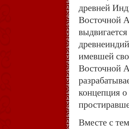
древней Инд
Восточной А
выдвигается 
древнеиндий
имевшей сво
Восточной Аз
разрабатыва
концепция о
простиравше
Вместе с тем