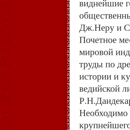
виднейшие г
общественн
Дж.Неру и С
Почетное ме
мировой инд
труды по др
истории и ку
ведийской л
Р.Н.Даидекар
Необходимо 
крупнейшего