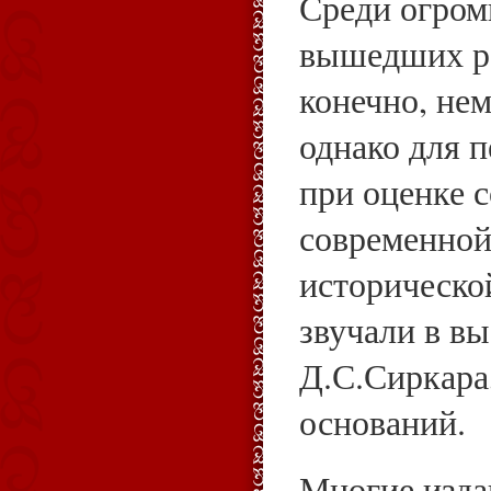
Среди огром
вышедших ра
конечно, не
однако для 
при оценке 
современной
исторической
звучали в в
Д.С.Сиркара,
оснований.
Многие изда