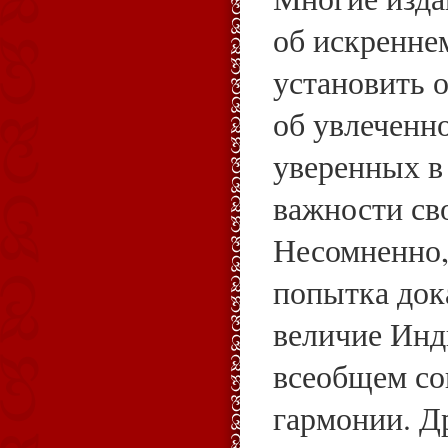
об искренне
установить 
об увлеченно
уверенных в
важности св
Несомненно,
попытка док
величие Инд
всеобщем со
гармонии. Д