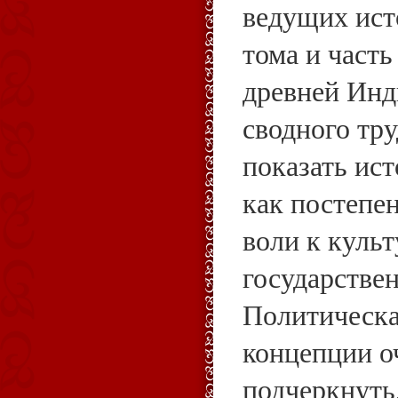
ведущих ист
тома и част
древней Инд
сводного тру
показать ис
как постепе
воли к куль
государстве
Политическа
концепции о
подчеркнуть