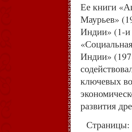
Ее книги «А
Маурьев» (1
Индии» (1-и 
«Социальная
Индии» (197
содействова
ключевых во
экономическ
развития др
Страницы: