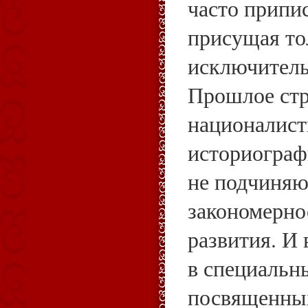
часто припи
присущая то
исключитель
Прошлое стр
националист
историограф
не подчиня
закономерно
развития. И
в специальн
посвященны