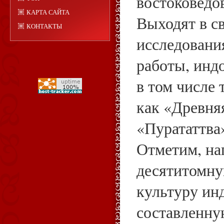
востоковедов
КАРТА САЙТА
Выходят в с
КОНТАКТЫ
исследован
работы, инд
в том числе 
как «Древня
«Пурататтва»
Отметим, на
десятитомн
культуру ин
составленну