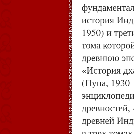
фундаментал
история Инд
1950) и трет
тома которо
древнюю эпо
«История дх
(Пуна, 1930
энциклопеди
древностей,
древней Ин
в трех томах