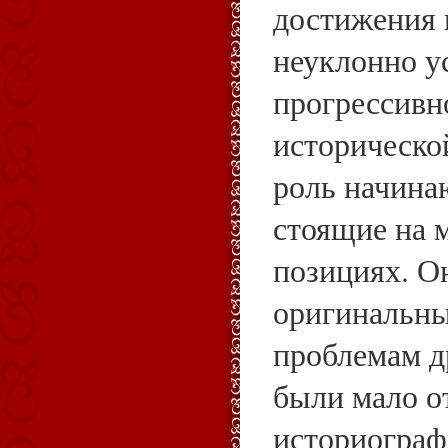
достижения 
неуклонно у
прогрессивн
историческо
роль начина
стоящие на 
позициях. О
оригинальны
проблемам д
были мало о
историограф