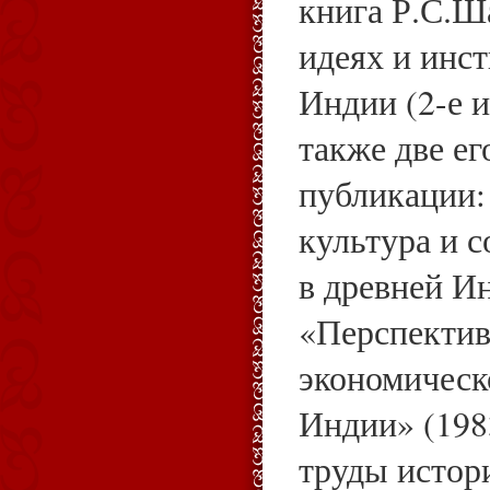
книга Р.С.Ш
идеях и инс
Индии (2-е и
также две е
публикации:
культура и 
в древней И
«Перспектив
экономическ
Индии» (198
труды истор