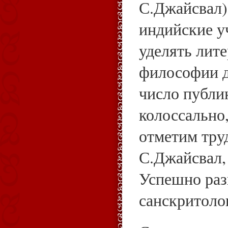
С.Джайсвал)
индийские 
уделять лите
философии д
число публи
колоссально,
отметим тру
С.Джайсвал,
Успешно раз
санскритоло