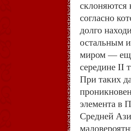
склоняются к
согласно ко
долго находи
остальным 
миром — еще
середине II 
При таких да
проникновен
элемента в 
Средней Ази
маловероятн