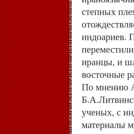
степных пле
отождествля
индоариев. 
переместили
иранцы, и ш
восточные р
По мнению 
Б.А.Литвинс
ученых, с и
материалы м