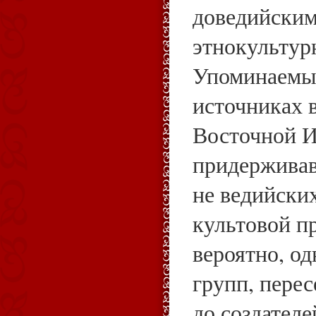
доведийским
этнокультур
Упоминаемы
источниках 
Восточной И
придерживав
не ведийски
культовой п
вероятно, о
групп, пере
до создател