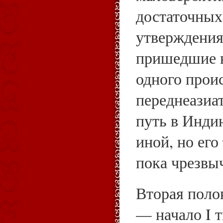
достаточных
утверждения,
пришедшие 
одного прои
переднеазиа
путь в Инди
иной, но его
пока чрезвы
Вторая поло
— начало I т