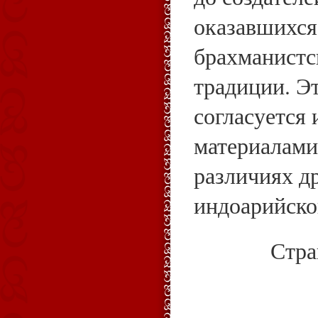
оказавшихся
брахманистс
традиции. Э
согласуется
материалами
различиях д
индоарийско
Стр