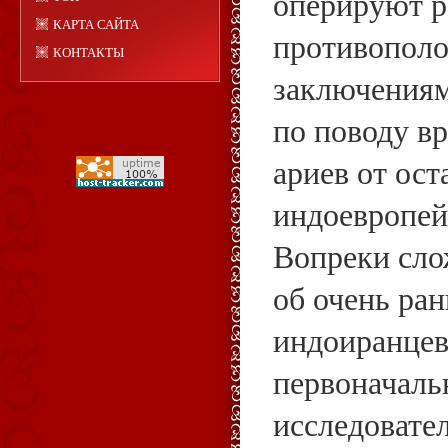
оперируют р
КАРТА САЙТА
противопол
КОНТАКТЫ
заключениям
по поводу в
ариев от ос
индоевропей
Вопреки сл
об очень ра
индоиранцев
первоначаль
исследовател