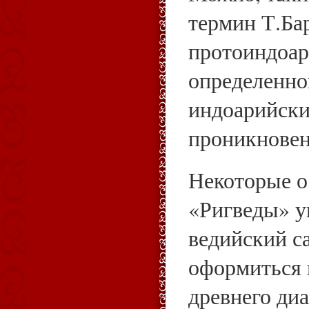
термин Т.Бар
протоиндоари
определенно
индоарийски
проникновен
Некоторые о
«Ригведы» у
ведийский с
оформиться 
древнего диа