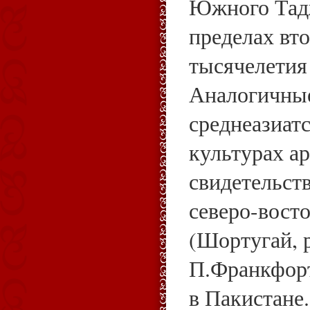
Южного Тад
пределах вт
тысячелетия 
Аналогичные
среднеазиат
культурах а
свидетельст
северо-вост
(Шортугай, 
П.Франкфорт
в Пакистане