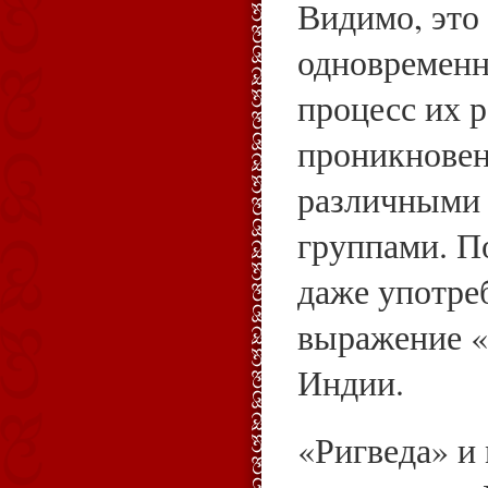
Видимо, это
одновременн
процесс их 
проникновен
различными
группами. П
даже употре
выражение «
Индии.
«Ригведа» и