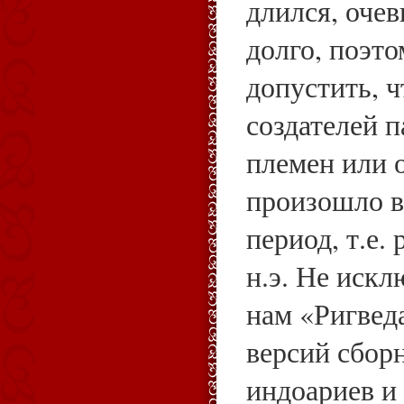
длился, очев
долго, поэт
допустить, 
создателей 
племен или о
произошло 
период, т.е. 
н.э. Не искл
нам «Ригвед
версий сбор
индоариев и 