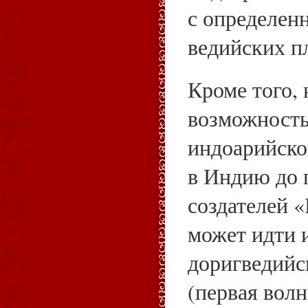
с определен
ведийских п
Кроме того, 
возможность
индоарийско
в Индию до 
создателей «
может идти 
доригведийс
(первая вол