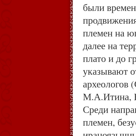
были времен
продвижения
племен на ю
далее на те
плато и до г
указывают о
археологов (
М.А.Итина, 
Среди напра
племен, без
ираноязычны