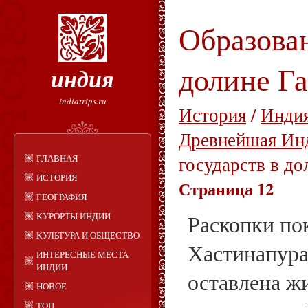
Образован
долине Га
индия
indiatrips.ru
История
/
Индия
Древнейшая Ин
ГЛАВНАЯ
государств в до
ИСТОРИЯ
Страница 12
ГЕОГРАФИЯ
КУРОРТЫ ИНДИИ
Раскопки пок
КУЛЬТУРА И ОБЩЕСТВО
Хастинапура
ИНТЕРЕСНЫЕ МЕСТА
ИНДИИ
оставлена ж
НОВОЕ
ТОП