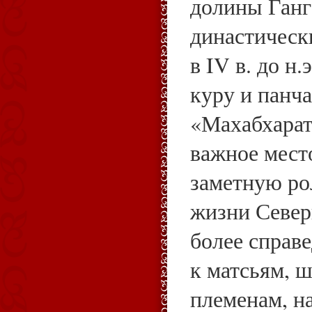
долины Ганг
династическ
в IV в. до н.
куру и панч
«Махабхарат
важное место
заметную ро
жизни Север
более справ
к матсьям, 
племенам, н