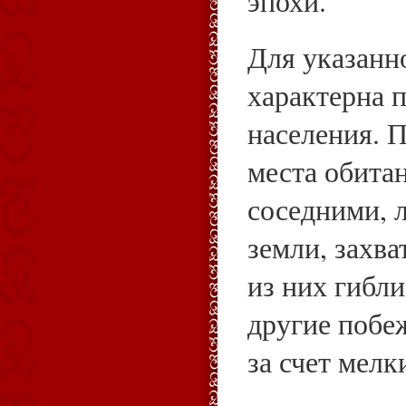
эпохи.
Для указанн
характерна 
населения. 
места обитан
соседними, 
земли, захв
из них гибли
другие побе
за счет мелк