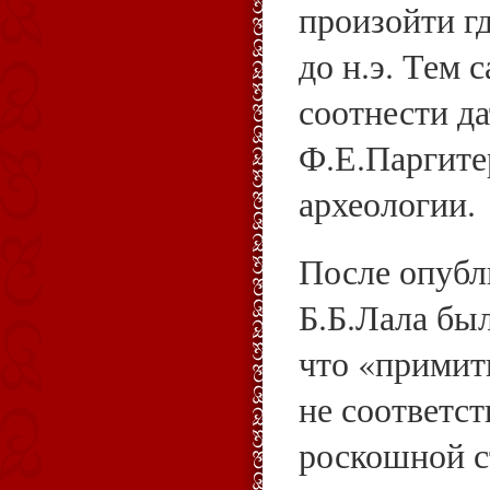
произойти гд
до н.э. Тем
соотнести д
Ф.Е.Паргите
археологии.
После опубл
Б.Б.Лала бы
что «примит
не соответс
роскошной с