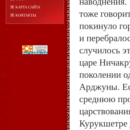
наводнения. 
КАРТА САЙТА
тоже говорит
КОНТАКТЫ
покинуло го
и перебрало
случилось эт
царе Ничакр
поколении о
Арджуны. Ес
среднюю пр
царствования
Курукшетре