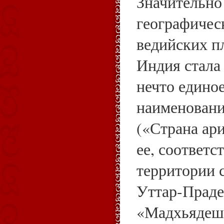
Значительно
географичес
ведийских п
Индия стала
нечто едино
наименовани
(«Страна ари
ее, соответ
территории 
Уттар-Праде
«Мадхьядеш