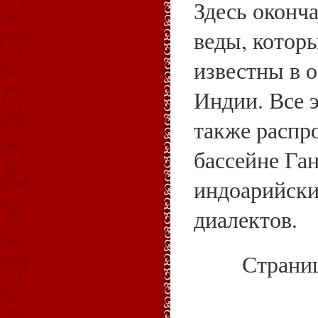
Здесь оконч
веды, которы
известны в 
Индии. Все 
также распр
бассейне Ган
индоарийски
диалектов.
Страни