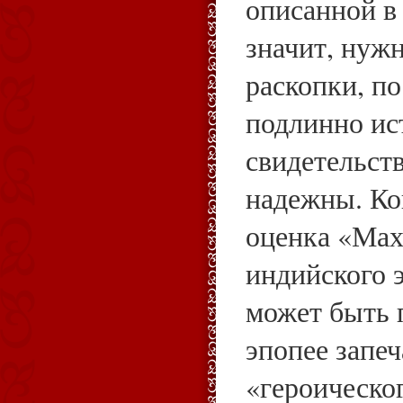
описанной в
значит, нуж
раскопки, п
подлинно ис
свидетельст
надежны. Ко
оценка «Мах
индийского э
может быть 
эпопее запе
«героическог