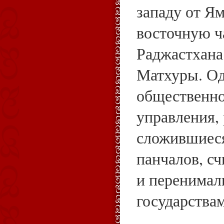
западу от 
восточную ч
Раджастхана 
Матхуры. О
общественно
управления, 
сложившиеся
панчалов, с
и перенимал
государства