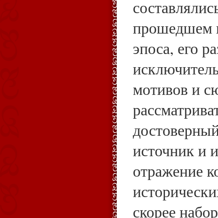
составлялись
прошедшем 
эпоса, его р
исключитель
мотивов и с
рассматриват
достоверный
источник и и
отражение к
исторически
скорее набор