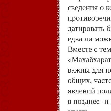
сведения о 
противоречи
датировать 
едва ли можн
Вместе с те
«Махабхара
важны для п
общих, част
явлений пол
в позднее- 