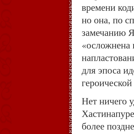
времени код
но она, по с
замечанию Я
«осложнена
напластован
для эпоса и
героической
Нет ничего у
Хастинапуре
более поздне