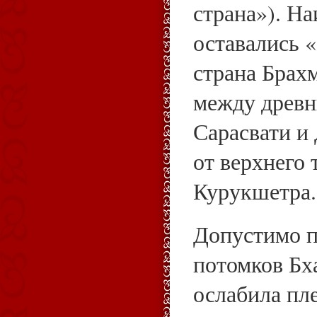
страна»). Н
оставались 
страна Брах
между древн
Сарасвати и
от верхнего
Курукшетра.
Допустимо п
потомков Бх
ослабила пл