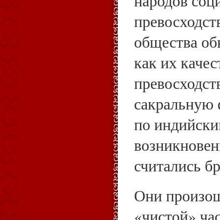
народов соц
превосходст
общества об
как их качес
превосходст
сакральную 
по индийски
возникновен
считались б
Они произош
«чистой» час