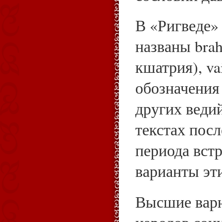
В «Ригведе»
названы brah
кшатрия), va
обозначения
других ведий
текстах пос
периода вст
варианты эт
Высшие варн