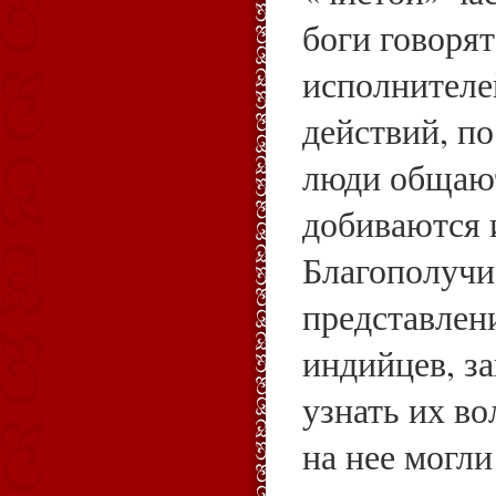
боги говоря
исполнителе
действий, п
люди общают
добиваются 
Благополучие
представлен
индийцев, за
узнать их во
на нее могл