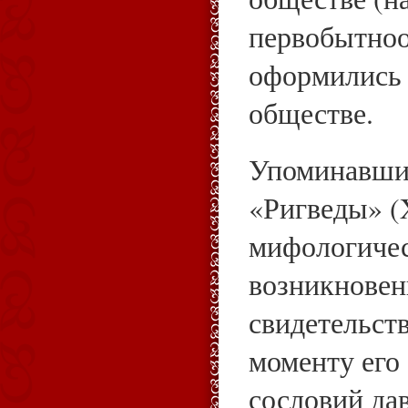
первобытноо
оформились 
обществе.
Упоминавши
«Ригведы» (X
мифологичес
возникновен
свидетельств
моменту его
сословий да