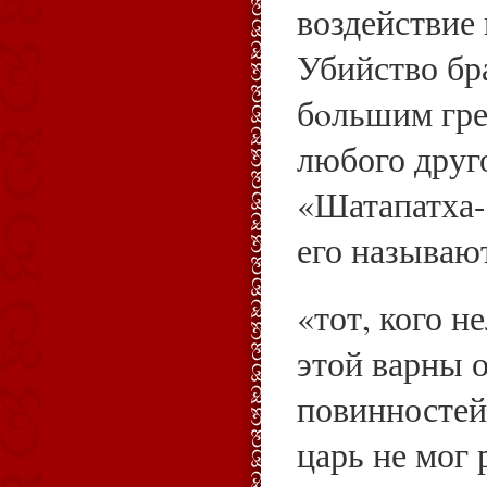
воздействие 
Убийство бр
бoльшим гре
любого друго
«Шатапатха-
его называют
«тот, кого н
этой варны 
повинностей
царь не мог 