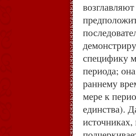
возглавляют
предположит
последовате
демонстриру
специфику м
периода; она
раннему вре
мере к пери
единства). Д
источниках,
подчеркивае