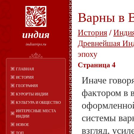
Варны в 
индия
История
/
Индия
Древнейшая Ин
indiatrips.ru
эпоху
Страница 4
ГЛАВНАЯ
Иначе гово
ИСТОРИЯ
ГЕОГРАФИЯ
фактором в 
КУРОРТЫ ИНДИИ
оформленной
КУЛЬТУРА И ОБЩЕСТВО
ИНТЕРЕСНЫЕ МЕСТА
системы вар
ИНДИИ
НОВОЕ
взгляд, усил
ТОП