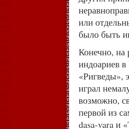
неравноправ
или отдельн
было быть и
Конечно, на
индоариев в 
«Ригведы», 
играл немал
возможно, с
первой из са
dasa-vara и 