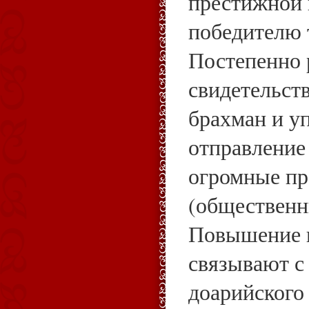
престижной 
победителю т
Постепенно 
свидетельств
брахман и у
отправление
огромные п
(общественн
Повышение и
связывают с
доарийского 