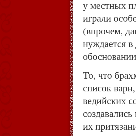
у местных п
играли особ
(впрочем, да
нуждается в
обосновании
То, что бра
список варн
ведийских с
создавались 
их притязан