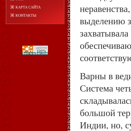
неравенства
КАРТА САЙТА
КОНТАКТЫ
выделению з
захватывала
обеспечива
соответству
Варны в вед
Система чет
складывалас
большой тер
Индии, но, с