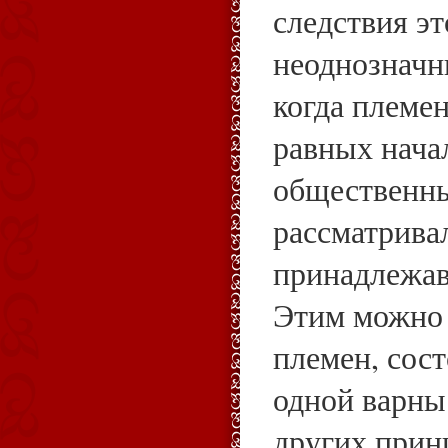
следствия э
неоднозначны
когда племе
равных нача
общественн
рассматрива
принадлежав
Этим можно 
племен, сос
одной варны
других прин