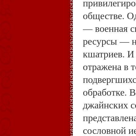
привилегиро
обществе. О
— военная с
ресурсы — н
кшатриев. И
отражена в т
подвергшихс
обработке. 
джайнских с
представлен
сословной и