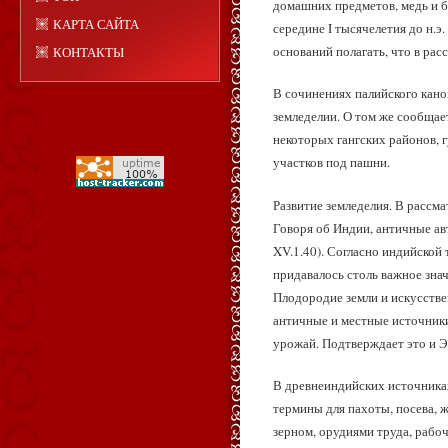
домашних предметов, медь и б
КАРТА САЙТА
середине I тысячелетия до н.э
оснований полагать, что в ра
КОНТАКТЫ
В сочинениях палийского кано
земледелии. О том же сообщае
некоторых гангских районов, 
участков под пашни.
Развитие земледелия. В рассм
Говоря об Индии, античные ав
XV.1.40). Согласно индийской 
придавалось столь важное знач
Плодородие земли и искусстве
античные и местные источники
урожай. Подтверждает это и Э
В древнеиндийских источника
термины для пахоты, посева, ж
зерном, орудиями труда, рабоч