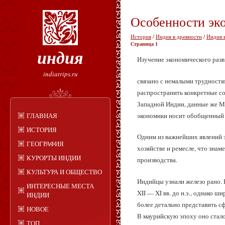
Особенности эк
История
/
Индия в древности
/
Индия 
Страница 1
индия
Изучение экономического разви
indiatrips.ru
связано с немалыми трудностя
распространить конкретные с
Западной Индии, данные же Ме
экономики носит обобщенный 
ГЛАВНАЯ
ИСТОРИЯ
Одним из важнейших явлений э
ГЕОГРАФИЯ
хозяйстве и ремесле, что зна
КУРОРТЫ ИНДИИ
производства.
КУЛЬТУРА И ОБЩЕСТВО
Индийцы узнали железо рано. 
ИНТЕРЕСНЫЕ МЕСТА
XII — XI вв. до н.э., однако 
ИНДИИ
более детально представить сф
НОВОЕ
В маурийскую эпоху оно стало
ТОП