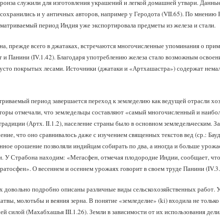
ронза служили для изготовления украшений и легкой домашней утвари. Данные
. сохранились и у античных авторов, например у Геродота (VII.65). По мнению
ссматриваемый период Индия уже экспортировала предметы из железа и стали.
на, прежде всего в джатаках, встречаются многочисленные упоминания о при
т и Панини (IV.1.42). Благодаря употреблению железа стало возможным освоен
густо покрытых лесами. Источники (джатаки и «Артхашастра») содержат нема
атриваемый период завершается переход к земледелию как ведущей отрасли хо
торы отмечали, что земледельцы составляют «самый многочисленный и наибо
традиции (Артх. II.1.2), население страны было в основном земледельческим. 
ение, что оно сравнивалось даже с изучением священных текстов вед (ср.: Бауд
нное орошение позволяли индийцам собирать по два, а иногда и больше урожае
. У Страбона находим: «Мегасфен, отмечая плодородие Индии, сообщает, что 
ратосфен». О весеннем и осеннем урожаях говорит в своем труде Панини (IV.3.
х довольно подробно описаны различные виды сельскохозяйственных работ. 
атвы, молотьбы и веяния зерна. В понятие «земледелие» (ki) входила не только
ей силой (Махабхашья III.1.26). Земли в зависимости от их использования дел