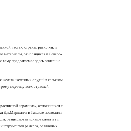
енной частью страны, равно как и
о материалы, относящиеся к Северо-
оэтому предлагаемое здесь описание
 железа, железных орудий в сельском
строму подъему всех отраслей
 расписной керамики», относящихся к
опки Дж.Маршалла в Таксиле позволили
а, резцы, мотыги, наковальни и т.п.
 инструментов ремесла, различных