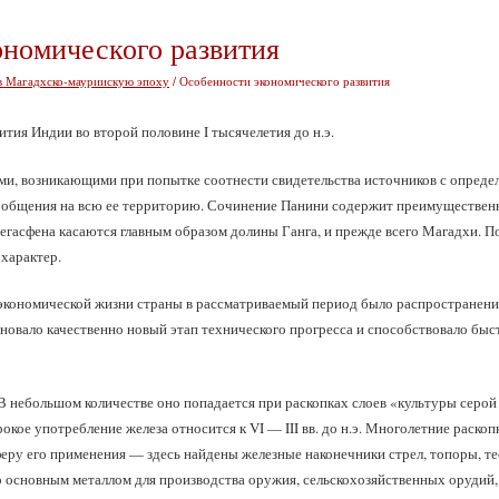
ономического развития
в Магадхско-мауриискую эпоху
/ Особенности экономического развития
тия Индии во второй половине I тысячелетия до н.э.
ми, возникающими при попытке соотнести свидетельства источников с определ
ообщения на всю ее территорию. Сочинение Панини содержит преимущественн
гасфена касаются главным образом долины Ганга, и прежде всего Магадхи. П
характер.
кономической жизни страны в рассматриваемый период было распространение
меновало качественно новый этап технического прогресса и способствовало бы
В небольшом количестве оно попадается при раскопках слоев «культуры серой
широкое употребление железа относится к VI — III вв. до н.э. Многолетние раск
еру его применения — здесь найдены железные наконечники стрел, топоры, тесл
 основным металлом для производства оружия, сельскохозяйственных орудий,