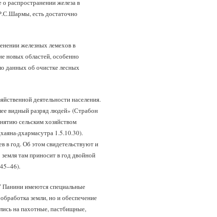
 о распространении железа в
 Р.С.Шармы, есть достаточно
менении железных лемехов в
ие новых областей, особенно
ло данных об очистке лесных
зяйственной деятельности населения.
лее видный разряд людей» (Страбон
Занятию сельским хозяйством
хаяна-дхармасутра 1.5.10.30).
в в год. Об этом свидетельствуют и
земля там приносит в год двойной
45–46).
У Панини имеются специальные
 обработка земли, но и обеспечение
ились на пахотные, пастбищные,