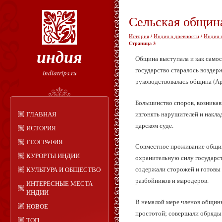
Сельская община
История
/
Индия в древности
/
Индия 
Страница 3
индия
Община выступала и как самос
государство старалось воздер
indiatrips.ru
руководствовалась община (Артх
Большинство споров, возникав
изгонять нарушителей и накла
ГЛАВНАЯ
царском суде.
ИСТОРИЯ
ГЕОГРАФИЯ
Совместное проживание общинн
КУРОРТЫ ИНДИИ
охранительную силу государст
содержали сторожей и готовы б
КУЛЬТУРА И ОБЩЕСТВО
разбойников и мародеров.
ИНТЕРЕСНЫЕ МЕСТА
ИНДИИ
В немалой мере членов общины 
НОВОЕ
простотой; совершали обряды
ТОП