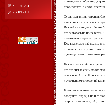
проводились собрания, устраи
КАРТА САЙТА
побеседовать о делах, послуш
КОНТАКТЫ
Общинная администрация. Сис
изменения. Деревенская сходка
Важнейшим лицом в общине был
передавалась по наследству. В
налогового и административног
Ему надлежало наблюдать за п
безопасности деревни, органи
руководителем совместных раб
Важная роль в общине принадле
необходимых случаях оформля
векам нашей эры. Не исключено
усложнением отношений как вн
Большим влиянием пользовался
совершать обряды, но и толко
астролога — последний устанав