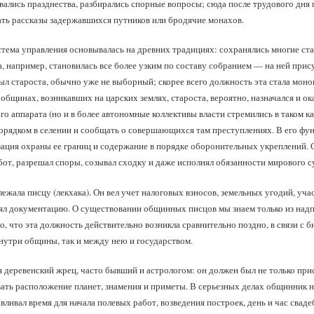
вались празднества, разбирались спорные вопросы; сюда после трудового дня
ать рассказы задержавшихся путников или бродячие монахов.
тема управления основывалась на древних традициях: сохранялись многие ст
, например, становилась все более узким по составу собранием — на ней прис
 староста, обычно уже не выборный; скорее всего должность эта стала моно
 общинах, возникавших на царских землях, староста, вероятно, назначался и о
о аппарата (но и в более автономные коллективы власти стремились в таком ка
орядком в селении и сообщать о совершающихся там преступлениях. В его фу
зация охраны ее границ и содержание в порядке оборонительных укреплений.
от, разрешал споры, созывал сходку и даже исполнял обязанности мирового с
жала писцу (лекхака). Он вел учет налоговых взносов, земельных угодий, уча
л документацию. О существовании общинных писцов мы знаем только из надп
, что эта должность действительно возникла сравнительно поздно, в связи с 
утри общины, так и между нею и государством.
 деревенский жрец, часто бывший и астрологом: он должен был не только при
вать расположение планет, знамения и приметы. В серьезных делах общинник н
ливал время для начала полевых работ, возведения построек, день и час свадеб