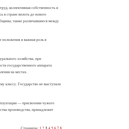
руд, коллективная собственность и
ь в стране вплоть до нового
 общины, также различавшиеся между
е положения и важная роль в
рального хозяйства, при
ости государственного аппарата
ления на местах.
му классу. Государство не выступало
ксплуатации — присвоении чужого
дства производства, принадлежит
3
Страницы:
1
2
4
5
6
7
8