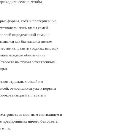
 приходили селяне, чтобы
арые формы, хотя и претерпевшие
утствовали лишь главы семей.
полией определенной семьи и
казывался как бы низшим звеном
честве направить угодных им лиц).
нкции входило обеспечение
 Староста выступал естественным
удьи.
стков отдельных семей и в
исей, относящихся уже к первым
бюрократизацией аппарата и
сматривать за местным святилищем и
е предпринимал ничего без совета
 и т.д.