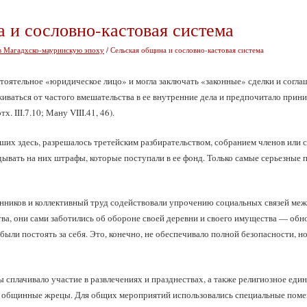
 и сословно-кастовая система
в Магадхско-мауриискую эпоху
/ Сельская община и сословно-кастовая система
тоятельное «юридическое лицо» и могла заключать «законные» сделки и соглаш
живаться от частого вмешательства в ее внутренние дела и предпочитало при
. III.7.10; Ману VIII.41, 46).
ших здесь, разрешалось третейским разбирательством, собранием членов или 
дывать на них штрафы, которые поступали в ее фонд. Только самые серьезные 
иков и коллективный труд содействовали упрочению социальных связей межд
ва, они сами заботились об обороне своей деревни и своего имущества — обн
ыли постоять за себя. Это, конечно, не обеспечивало полной безопасности, но
сплачивало участие в развлечениях и празднествах, а также религиозное един
 общинные жрецы. Для общих мероприятий использовались специальные помещ