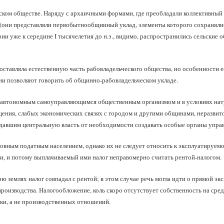
ом обществе. Наряду с архаичными формами, где преобладали коллективный т
(они представляли первобытнообщинный уклад, элементы которого сохранялис
рии уже к середине I тысячелетия до н.э., видимо, распространились сельские
ставляла естественную часть рабовладельческого общества, но особенности е
и позволяют говорить об общинно-рабовладельческом укладе.
а автономным самоуправляющимся общественным организмом и в условиях нату
ения, слабых экономических связях с городом и другими общинами, неразвит
давшим центральную власть от необходимости создавать особые органы управ
вным податным населением, однако их не следует относить к эксплуатируемо
, и потому выплачиваемый ими налог неправомерно считать рентой-налогом.
ю землях налог совпадал с рентой; в этом случае речь могла идти о прямой э
производства. Налогообложение, коль скоро отсутствует собственность на сре
ки, а не производственных отношений.