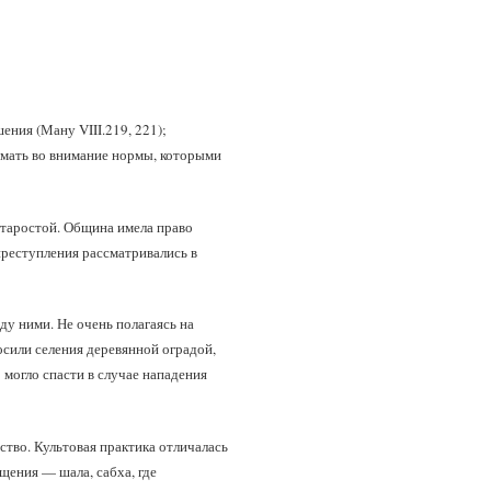
ения (Ману VIII.219, 221);
нимать во внимание нормы, которыми
старостой. Община имела право
преступления рассматривались в
у ними. Не очень полагаясь на
осили селения деревянной оградой,
 могло спасти в случае нападения
ство. Культовая практика отличалась
ения — шала, сабха, где