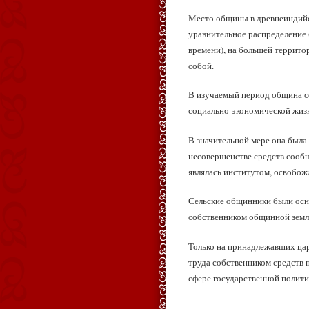
Место общины в древнеиндийск
уравнительное распределение 
времени), на большей террито
собой.
В изучаемый период община со
социально-экономической жизн
В значительной мере она был
несовершенстве средств сообщ
являлась институтом, освобож
Сельские общинники были осно
собственником общинной земли
Только на принадлежавших цар
труда собственником средств 
сфере государственной полити