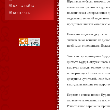
Шраманы не были, конечно, с
КАРТА САЙТА
союзниками правителей древне
политическая централизация п
КОНТАКТЫ
отдельных течений выделилось
представлений как магадхском
Накануне создания двух конс
значительное влияние на духо
идейными оппонентами Будды
Уже в эпоху зарождения будди
диспуте Будды, окруженного 1
выражал взгляды одного из «е
приверженцев. Согласно источн
доктрины «учителей» еще были
выступали высшие государстве
Первым в списке назван Пуран
заранее установленному закон
Решительное отрицание брахма