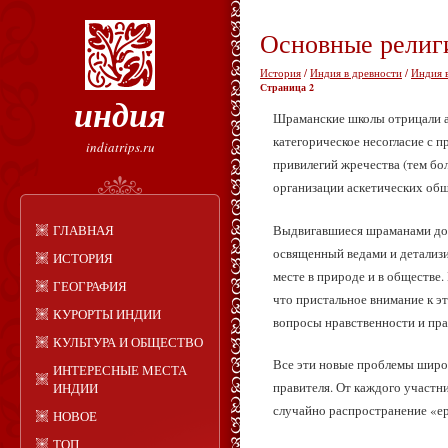
Основные религи
История
/
Индия в древности
/
Индия 
Страница 2
индия
Шраманские школы отрицали ав
категорическое несогласие с 
indiatrips.ru
привилегий жречества (тем бол
организации аскетических об
Выдвигавшиеся шраманами док
ГЛАВНАЯ
освященный ведами и детализи
ИСТОРИЯ
месте в природе и в обществе
ГЕОГРАФИЯ
что пристальное внимание к э
КУРОРТЫ ИНДИИ
вопросы нравственности и пра
КУЛЬТУРА И ОБЩЕСТВО
Все эти новые проблемы широ
ИНТЕРЕСНЫЕ МЕСТА
правителя. От каждого участни
ИНДИИ
случайно распространение «ер
НОВОЕ
ТОП