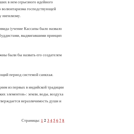
ших в нем серьезного идейного
го волюнтаризма господствующей
у нигилизму.
ивида (учение Кассапы было назвало
я буддистами, выдвигавшими принцип
жны были бы назвать его создателем
ющий период системой санкхья.
ним из первых в индийской традиции
ких элементов»: земли, воды, воздуха
Утверждается неразличимость души и
2
Страницы:
1
3
4
5
6
7
8