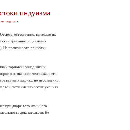
стоки индуизма
оки индуизма
Отсюда, естественно, вытекало их
также отрицание социальных
. На практике это привело к
нный варновый уклад жизни,
рос о назначении человека, о его
в различных школах, но несомненно,
чертой, хотя именно в этих учениях
е при дворе того или иного
вательность доказательств. Не