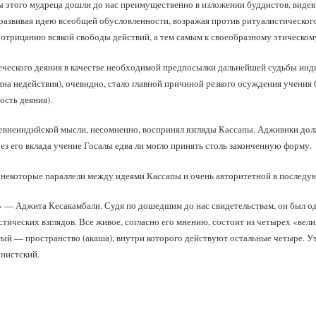
ы этого мудреца дошли до нас преимущественно в изложении буддистов, видев
 развивая идею всеобщей обусловленности, возражая против ритуалистическо
 отрицанию всякой свободы действий, а тем самым к своеобразному этическом
ческого деяния в качестве необходимой предпосылки дальнейшей судьбы инд
на недействия), очевидно, стало главной причиной резкого осуждения учени
ость деяния).
евнеиндийской мысли, несомненно, воспринял взгляды Кассапы. Адживики дол
без его вклада учение Госалы едва ли могло принять столь законченную форму.
 некоторые параллели между идеями Кассапы и очень авторитетной в последу
 — Аджита Кесакамбали. Судя по дошедшим до нас свидетельствам, он был од
ических взглядов. Все живое, согласно его мнению, состоит из четырех «вели
ятый — пространство (акаша), внутри которого действуют остальные четыре. 
анистский.