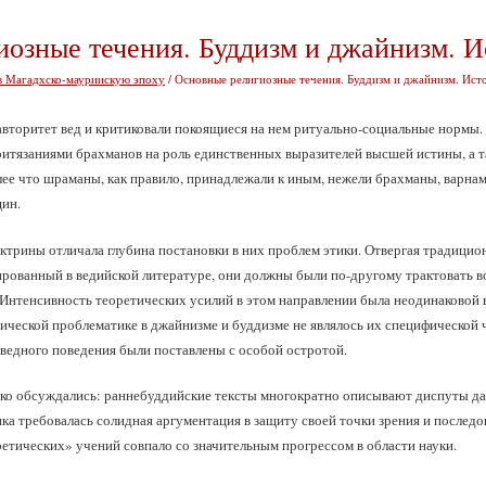
озные течения. Буддизм и джайнизм. И
в Магадхско-мауриискую эпоху
/ Основные религиозные течения. Буддизм и джайнизм. Ист
торитет вед и критиковали покоящиеся на нем ритуально-социальные нормы. 
притязаниями брахманов на роль единственных выразителей высшей истины, а 
ее что шраманы, как правило, принадлежали к иным, нежели брахманы, варнам)
щин.
трины отличала глубина постановки в них проблем этики. Отвергая традицио
рованный в ведийской литературе, они должны были по-другому трактовать воп
. Интенсивность теоретических усилий в этом направлении была неодинаковой 
тической проблематике в джайнизме и буддизме не являлось их специфической 
ведного поведения были поставлены с особой остротой.
ко обсуждались: раннебуддийские тексты многократно описывают диспуты даж
ка требовалась солидная аргументация в защиту своей точки зрения и последо
етических» учений совпало со значительным прогрессом в области науки.