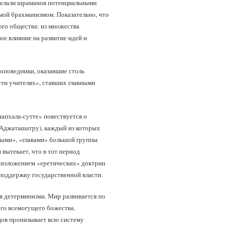
 делали шраманов потенциальными
мой брахманизмом. Показательно, что
ого общества: из множества
е влияние на развитие идей и
оповедники, оказавшие столь
сти учителях», ставших главными
апхала-сутте» повествуется о
 Аджаташатру), каждый из которых
мыми», «главами» большой группы
 вытекает, что в тот период
с изложением «еретических» доктрин
поддержку государственной власти.
ея детерминизма. Мир развивается по
го всемогущего божества.
цов пронизывает всю систему