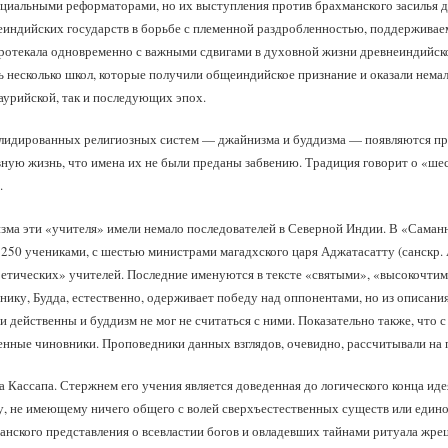
оциальными реформаторами, но их выступления против брахманского засилья
индийских государств в борьбе с племенной раздробленностью, поддерживае
ротекала одновременно с важными сдвигами в духовной жизни древнеиндийск
 несколько школ, которые получили общеиндийское признание и оказали немало
аурийской, так и последующих эпох.
олидированных религиозных систем — джайнизма и буддизма — появляются пр
вную жизнь, что имена их не были преданы забвению. Традиция говорит о «ше
.
зма эти «учителя» имели немало последователей в Северной Индии. В «Саманн
250 учениками, с шестью министрами магадхского царя Аджатасатту (санскр.
ретических» учителей. Последние именуются в тексте «святыми», «высокочти
ику, Будда, естественно, одерживает победу над оппонентами, но из описания
 действенны и буддизм не мог не считаться с ними. Показательно также, что 
нные чиновники. Проповедники данных взглядов, очевидно, рассчитывали на 
а Кассапа. Стержнем его учения является доведенная до логического конца ид
у, не имеющему ничего общего с волей сверхъестественных существ или едино
нского представления о всевластии богов и овладевших тайнами ритуала жре