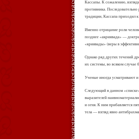
Кассапы. К сожалению, взгляд
противника. Последовательно
традиции, Кассапа приходил к
Именно отрицание роли челове
позднее «акриявада» — доктри
«криявады» (веры в эффективн
Однако ряд других течений др
их системы, во всяком случае 
Ученые иногда усматривают и
Следующий в данном «списке»
выразителей наивноматериалист
и огня. К ним прибавляется п
тела — взгляд явно антибрахм