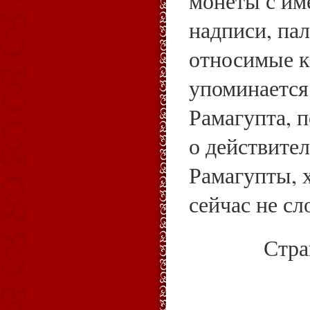
монеты с им
надписи, па
относимые к 
упоминается
Рамагупта, 
о действите
Рамагупты, 
сейчас не с
Стр