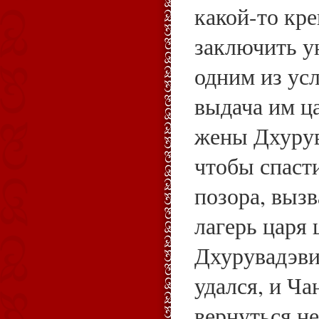
какой-то кр
заключить у
одним из ус
выдача им ц
жены Дхурув
чтобы спаст
позора, выз
лагерь царя
Дхурувадэви
удался, и Ча
вернуться н