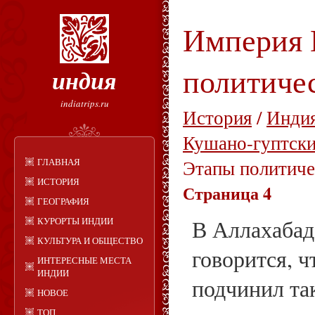
Империя 
политиче
индия
indiatrips.ru
История
/
Индия
Кушано-гуптски
ГЛАВНАЯ
Этапы политиче
ИСТОРИЯ
Страница 4
ГЕОГРАФИЯ
КУРОРТЫ ИНДИИ
В Аллахабад
КУЛЬТУРА И ОБЩЕСТВО
говорится, 
ИНТЕРЕСНЫЕ МЕСТА
ИНДИИ
подчинил та
НОВОЕ
ТОП