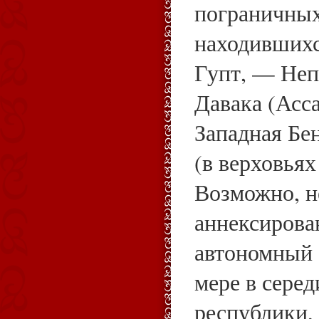
пограничных
находившихс
Гупт, — Неп
Давака (Асс
Западная Бе
(в верховьях
Возможно, н
аннексирова
автономный 
мере в серед
республики,