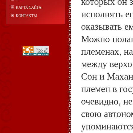
которых он з
КАРТА САЙТА
исполнять е
КОНТАКТЫ
оказывать е
Можно полага
племенах, н
между верхо
Сон и Махан
племен в гос
очевидно, н
свою автоно
упоминаются