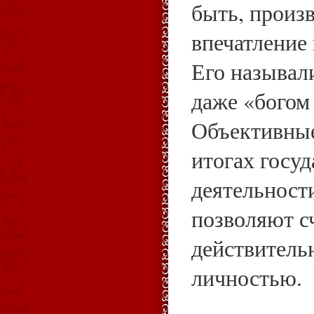
быть, произ
впечатление
Его называл
даже «богом 
Объективные
итогах госу
деятельност
позволяют сч
действитель
личностью.