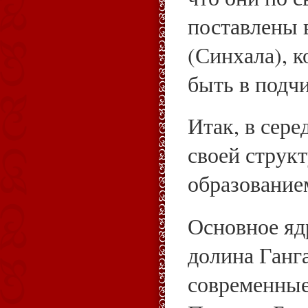
поставлены 
(Синхала), к
быть в подч
Итак, в сере
своей струк
образование
Основное яд
долина Ганг
современные