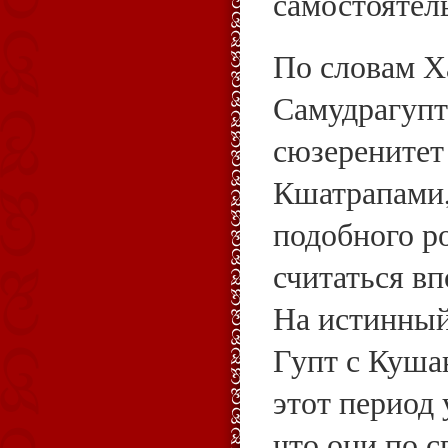
самостоятел
По словам 
Самудрагупт
сюзеренитет
Кшатрапами,
подобного р
считаться в
На истинный
Гупт с Куша
этот период 
что они по 