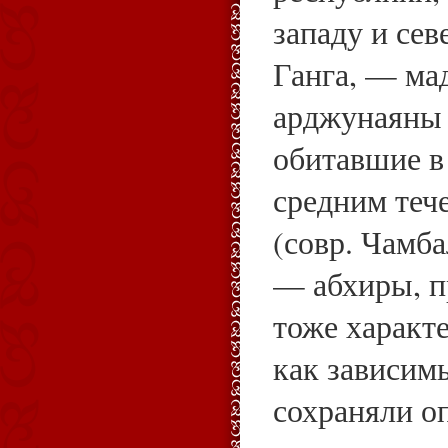
западу и сев
Ганга, — мад
арджунаяны 
обитавшие в
средним теч
(совр. Чамба
— абхиры, п
тоже характ
как зависимы
сохраняли о