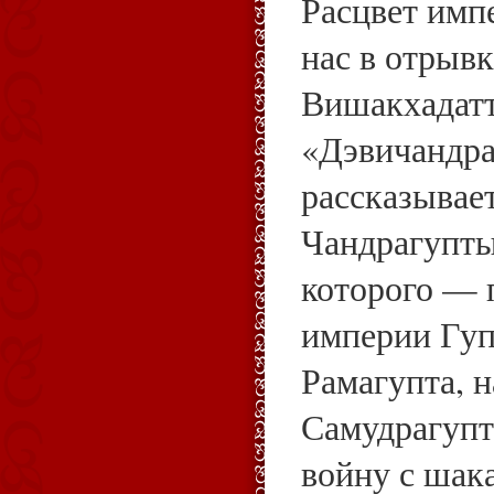
Расцвет имп
нас в отрывк
Вишакхадат
«Дэвичандраг
рассказывае
Чандрагупты
которого — 
империи Гуп
Рамагупта, 
Самудрагупт
войну с шак