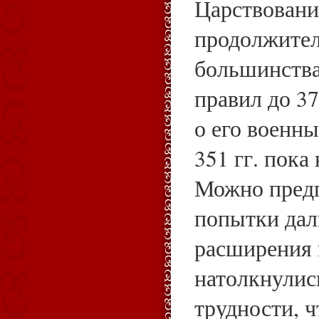
Царствовани
продолжите
большинства
правил до 37
о его военны
351 гг. пока
Можно предп
попытки да
расширения 
натолкнулис
трудности, 