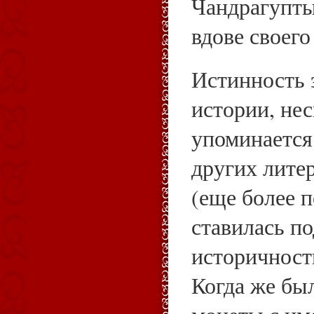
Чандрагупты
вдове своего
Истинность 
истории, нес
упоминается
других лите
(еще более п
ставилась по
историчност
Когда же бы