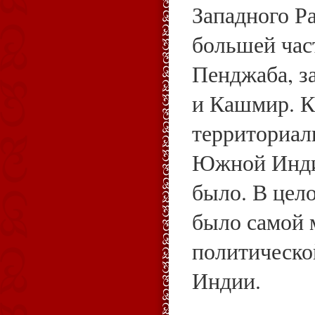
Западного Р
большей час
Пенджаба, з
и Кашмир. 
территориал
Южной Индии
было. В цел
было самой
политическо
Индии.