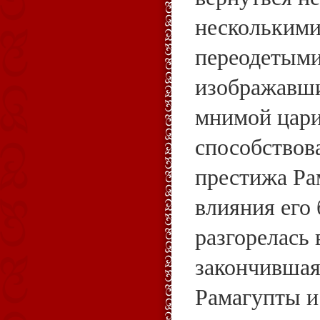
несколькими
переодетыми
изображавш
мнимой цари
способствов
престижа Ра
влияния его
разгорелась 
закончившая
Рамагупты и