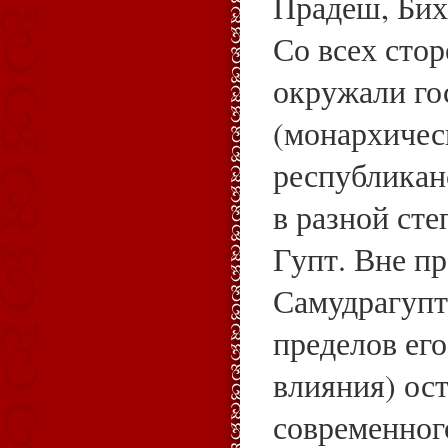
Прадеш, Биха
Со всех сто
окружали го
(монархичес
республикан
в разной сте
Гупт. Вне пр
Самудрагупт
пределов ег
влияния) ос
современног