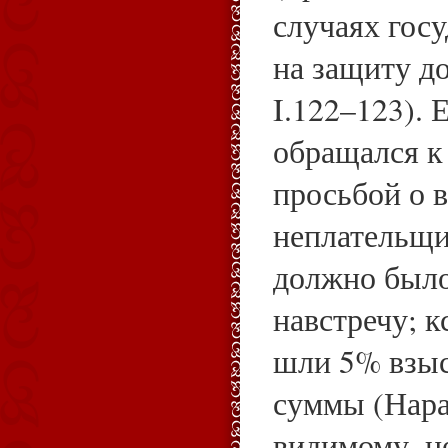
случаях госу
на защиту д
I.122–123). 
обращался к 
просьбой о 
неплательщи
должно было
навстречу; к
шли 5% взыс
суммы (Нара
видимому, н