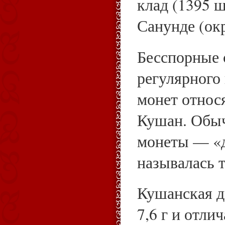
клад (1395 ш
Санунде (ок
Бесспорные 
регулярного
монет относ
Кушан. Обыч
монеты — «д
называлась т
Кушанская д
7,6 г и отли