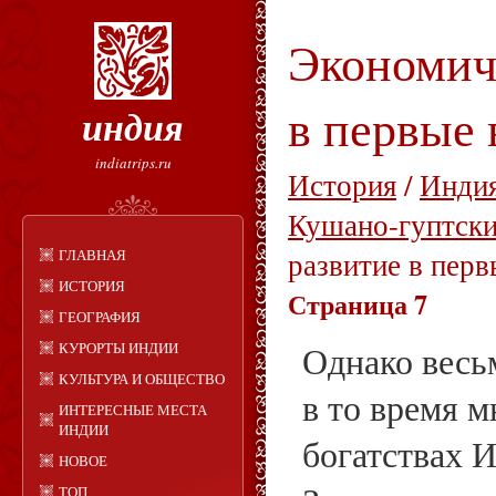
Экономич
в первые 
индия
indiatrips.ru
История
/
Индия
Кушано-гуптски
ГЛАВНАЯ
развитие в перв
ИСТОРИЯ
Страница 7
ГЕОГРАФИЯ
КУРОРТЫ ИНДИИ
Однако весь
КУЛЬТУРА И ОБЩЕСТВО
в то время 
ИНТЕРЕСНЫЕ МЕСТА
ИНДИИ
богатствах 
НОВОЕ
ТОП