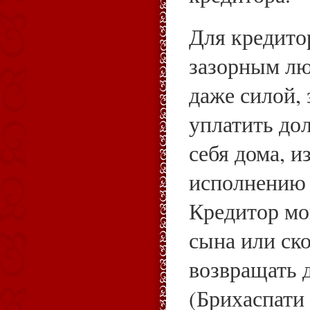
Для кредито
зазорным лю
даже силой,
уплатить дол
себя дома, и
исполнению 
Кредитор мо
сына или ск
возвращать 
(Брихаспати 