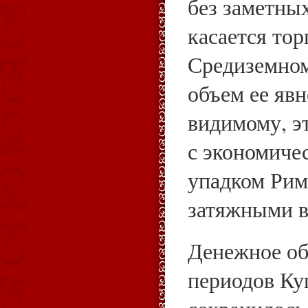
без заметны
касается тор
Средиземномо
объем ее явн
видимому, э
с экономиче
упадком Рим
затяжными в
Денежное об
периодов Ку