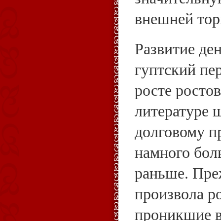
внешней тор
Развитие де
гуптский пе
росте росто
литературе 
долговому п
намного бол
раньше. Пре
произвола р
проникшие в