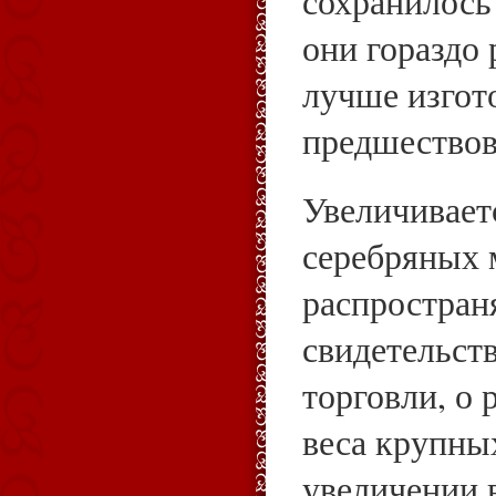
сохранилось
они гораздо 
лучше изгот
предшествов
Увеличивает
серебряных 
распростран
свидетельст
торговли, о 
веса крупны
увеличении 