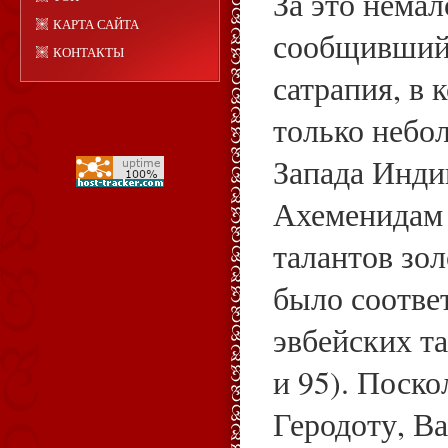
За это немал
КАРТА САЙТА
сообщивший,
КОНТАКТЫ
сатрапия, в 
только небо
Запада Инди
Ахеменидам 
талантов зо
было соотве
эвбейских та
и 95). Поско
Геродоту, В