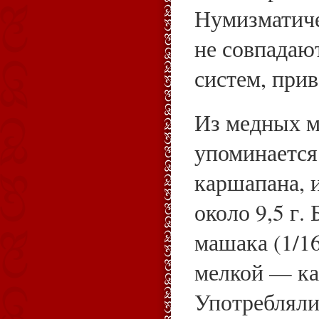
Нумизматиче
не совпадают
систем, при
Из медных м
упоминается
каршапана, 
около 9,5 г.
машака (1/1
мелкой — ка
Употребляли