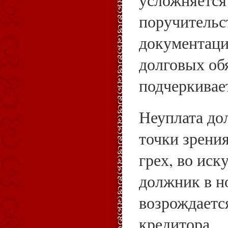
усложняется
поручительс
документац
долговых об
подчеркивае
Неуплата до
точки зрения
грех, во иск
должник в н
возрождаетс
кредитора.