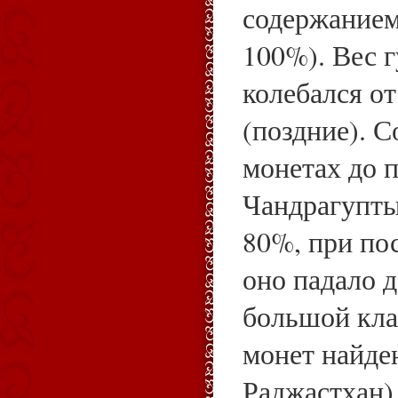
содержанием
100%). Вес 
колебался от 
(поздние). С
монетах до 
Чандрагупты
80%, при по
оно падало 
большой кла
монет найде
Раджастхан)