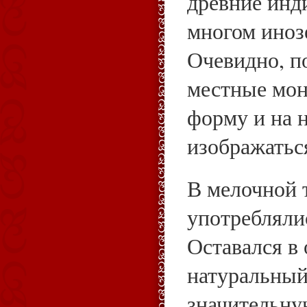
древние инд
многом иноз
Очевидно, п
местные мон
форму и на 
изображатьс
В мелочной 
употребляли
Оставался в
натуральный
значительну