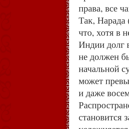
права, все 
Так, Нарада 
что, хотя в 
Индии долг 
не должен б
начальной с
может превыс
и даже восем
Распростран
становится з