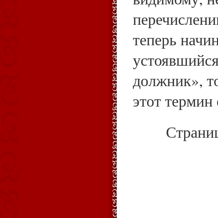
перечислени
теперь начи
устоявшийся
должник», т
этот термин 
Страни