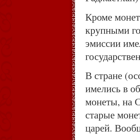
Кроме монет
крупными го
эмиссии име
государстве
В стране (о
имелись в о
монеты, на 
старые моне
царей. Вооб