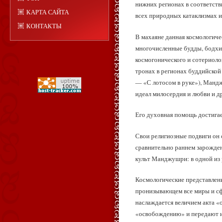
нижних регионах в соответств
КАРТА САЙТА
всех природных катаклизмах и
КОНТАКТЫ
В махаяне данная космологиче
многочисленные будды, бодхи
космогонического и сотериоло
тронах в регионах буддийско
— «С лотосом в руке»), Ман
идеал милосердия и любви и д
Его духовная помощь достигае
Свои религиозные подвиги он с
сравнительно раннем зарожден
культ Манджушри: в одной из 
Космологические представлени
пронизывающем все миры и сфе
наслаждается величием акта «
«освобождению» и передают их