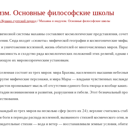
изм. Основные философские школы
в Кушано-гуптский период
/ Махаяна и индуизм. Основные философские школы
игиозной системы махаяны составляют космологические представления, сочет
оения. Сюда входят «сюжеты» мифической географии и космогонические мифы
 и уничтожения вселенной, жизнь обитателей ее многочисленных миров. Парал
висимость и сходство ряда космологических положений этих религий, однако 
ающую их мировоззренческим установкам.
вселенная состоит из трех миров: мира Брахмы, населенного высшими небесным
другие мифические персонажи, и мира Мары — владыки чувственных наслажде
дистов пронизывает мысль об отсутствии единого бога-творца и вообще каких-
тадии возникновения и развития, разрушения и гибели. Этот безначальный про
ествования.
каждый из трех миров на несколько сфер (всего их 24); верхние считались ст
и боги в периоды распада вселенной, вызванного стихией космического огня,
озидательные стихии — вода и ветер — восстанавливали земные условия, обита