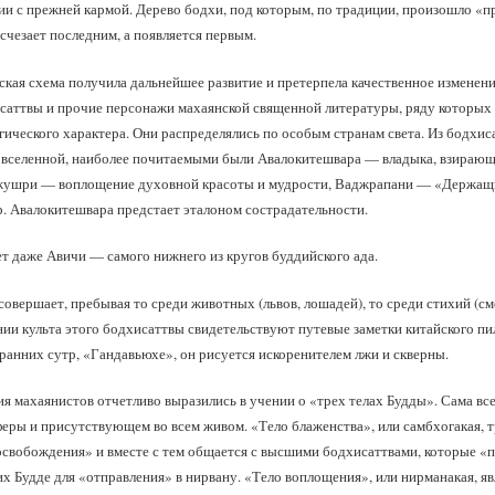
ии с прежней кармой. Дерево бодхи, под которым, по традиции, произошло «п
счезает последним, а появляется первым.
ская схема получила дальнейшее развитие и претерпела качественное изменени
саттвы и прочие персонажи махаянской священной литературы, ряду которых
гического характера. Они распределялись по особым странам света. Из бодхи
й вселенной, наиболее почитаемыми были Авалокитешвара — владыка, взираю
джушри — воплощение духовной красоты и мудрости, Ваджрапани — «Держащ
р. Авалокитешвара предстает эталоном сострадательности.
т даже Авичи — самого нижнего из кругов буддийского ада.
овершает, пребывая то среди животных (львов, лошадей), то среди стихий (сме
ии культа этого бодхисаттвы свидетельствуют путевые заметки китайского пи
ранних сутр, «Гандавьюхе», он рисуется искоренителем лжи и скверны.
я махаянистов отчетливо выразились в учении о «трех телах Будды». Сама все
ры и присутствующем во всем живом. «Тело блаженства», или самбхогакая, т
освобождения» и вместе с тем общается с высшими бодхисаттвами, которые «
 Будде для «отправления» в нирвану. «Тело воплощения», или нирманакая, явл