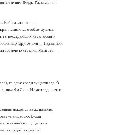
росветление» Будды Гаутамы, при
е. Небеса заполонили
 приписывались особые функции
саттв, восседающих на лотосовых
щий на мир (другое имя — Падмапани
ий громовую стрелу», Майтрея —
рч), то даже среди существ ада. О
лигрима Фа Сяня. Не менее древен и
ленная зиждется на дхармакае,
рактуется двояко: Будда
подготавливают» существа к
яется людям в качестве