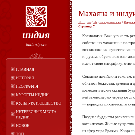
Махаяна и инду
История
/
Индия в древности
/
Индия 
Страница 7
индия
Космология. Важную часть рел
собственно махаянские постр
indiatrips.ru
возникновения, существования
индуизма обусловило взаимоза
имеют свою специфику, отвеч
ГЛАВНАЯ
Согласно палийским текстам, 
ИСТОРИЯ
обитают божества, демоны и 
ГЕОГРАФИЯ
космологические сказания буд
КУРОРТЫ ИНДИИ
ней закономерно чередуются с
КУЛЬТУРА И ОБЩЕСТВО
— периодах циклического сущ
ИНТЕРЕСНЫЕ МЕСТА
Позднее буддисты расчленили 
ИНДИИ
катаклизмах. Живые существа 
НОВОЕ
из сфер мира Брахмы. Когда с
ТОП