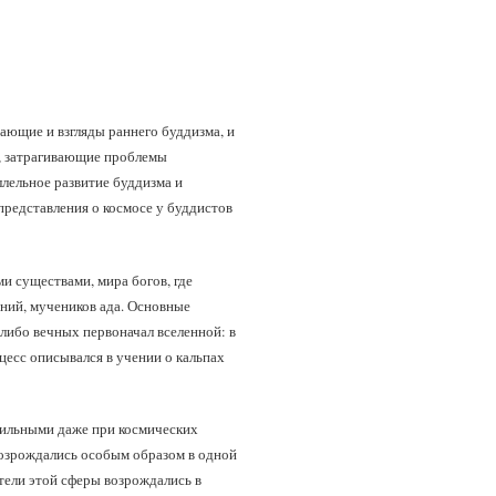
ающие и взгляды раннего буддизма, и
, затрагивающие проблемы
лельное развитие буддизма и
представления о космосе у буддистов
и существами, мира богов, где
ний, мучеников ада. Основные
либо вечных первоначал вселенной: в
цесс описывался в учении о кальпах
абильными даже при космических
 возрождались особым образом в одной
тели этой сферы возрождались в