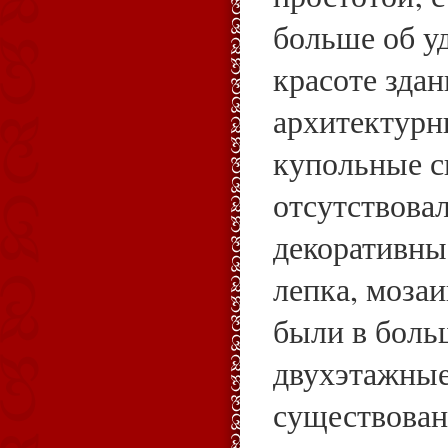
больше об у
красоте здан
архитектурны
купольные св
отсутствовал
декоративн
лепка, мозаи
были в боль
двухэтажные
существован