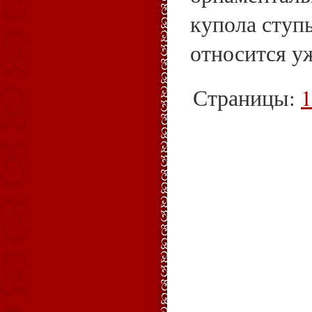
купола ступ
относится у
Страницы:
1