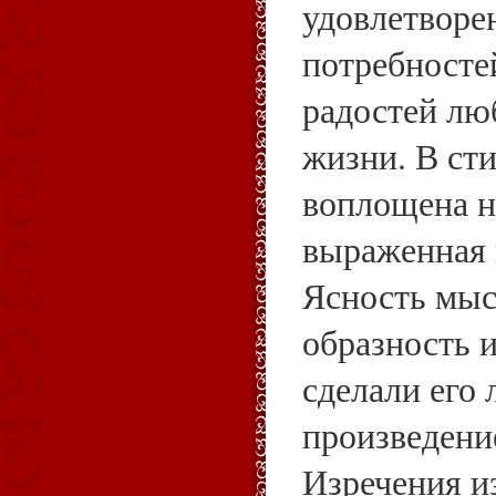
удовлетворе
потребносте
радостей лю
жизни. В ст
воплощена н
выраженная 
Ясность мыс
образность 
сделали ег
произведени
Изречения и