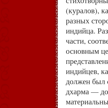
стихотворны
(куралов), 
разных стор
индийца. Ра
части, соот
основным це
представлен
индийцев, к
должен был 
дхарма — до
материальны