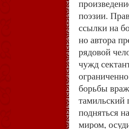
произведени
поэзии. Прав
ссылки на б
но автора пр
рядовой чел
чужд сектан
ограниченно
борьбы вра
тамильский 
подняться н
миром, осуд