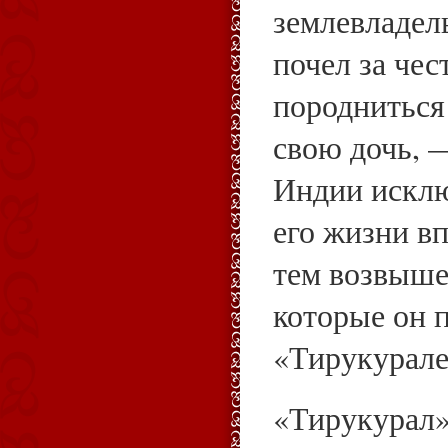
землевладел
почел за чес
породниться 
свою дочь, 
Индии искл
его жизни в
тем возвыше
которые он 
«Тирукурале
«Тирукурал»