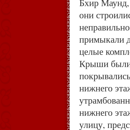
Бхир Маунд, 
они строили
неправильно
примыкали д
целые компл
Крыши были
покрывались
нижнего эта
утрамбованн
нижнего эта
улицу, пред