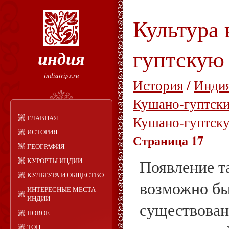
Культура 
гуптскую
индия
indiatrips.ru
История
/
Индия
Кушано-гуптски
ГЛАВНАЯ
Кушано-гуптск
ИСТОРИЯ
Страница 17
ГЕОГРАФИЯ
КУРОРТЫ ИНДИИ
Появление т
КУЛЬТУРА И ОБЩЕСТВО
возможно бы
ИНТЕРЕСНЫЕ МЕСТА
ИНДИИ
существован
НОВОЕ
ТОП