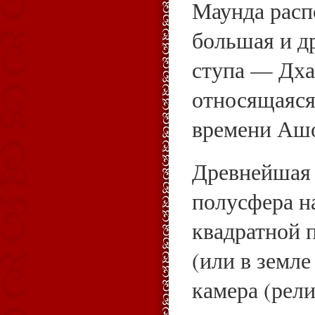
Маунда расп
большая и д
ступа — Дха
относящаяся
времени Аш
Древнейшая
полусфера н
квадратной 
(или в земле
камера (рели