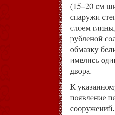
(15–20 см ш
снаружи сте
слоем глины
рубленой со
обмазку бел
имелись оди
двора.
К указанном
появление п
сооружений.