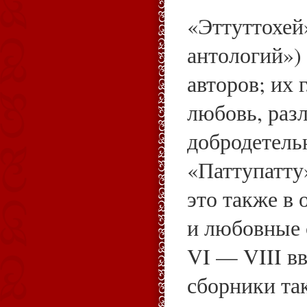
«Эттуттохей
антологий»)
авторов; их
любовь, раз
добродетель
«Паттупатту
это также в
и любовные 
VI — VIII в
сборники та