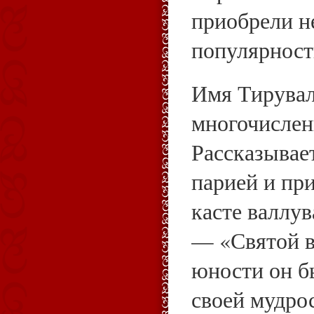
приобрели 
популярност
Имя Тирувал
многочислен
Рассказывает
парией и пр
касте валлув
— «Святой в
юности он б
своей мудрос