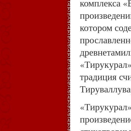
комплекса «
произведений
котором сод
прославленн
древнетамил
«Тирукурал»
традиция счи
Тируваллува
«Тирукурал
произведени