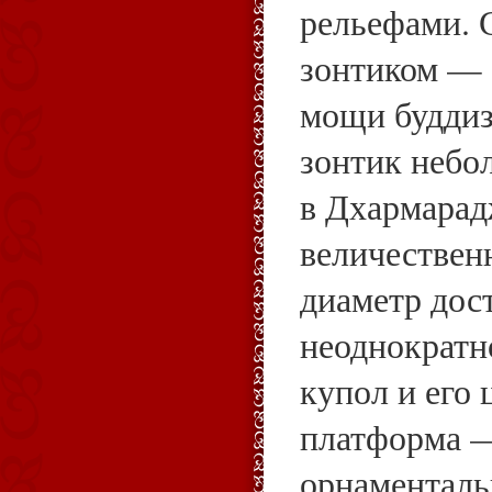
рельефами. 
зонтиком — 
мощи будди
зонтик небо
в Дхармарад
величествен
диаметр дост
неоднократн
купол и его ц
платформа — 
орнаменталь