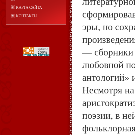
литературно
КАРТА САЙТА
сформировав
КОНТАКТЫ
эры, но сох
произведения
— сборники 
любовной по
антологий» 
Несмотря на
аристократи
поэзии, в н
фольклорная