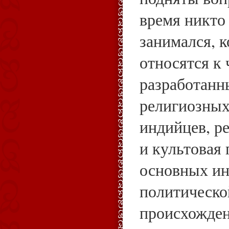
время никто
занимался, к
относятся к
разработанн
религиозных
индийцев, р
и культовая 
основных ин
политическо
происхожден