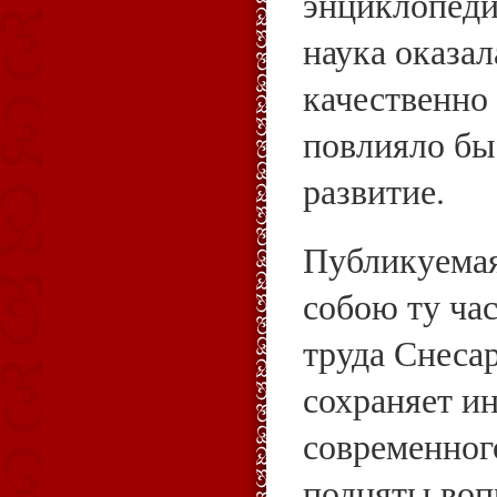
энциклопеди
наука оказал
качественно 
повлияло бы
развитие.
Публикуемая
собою ту ча
труда Снесар
сохраняет ин
современного
подняты воп