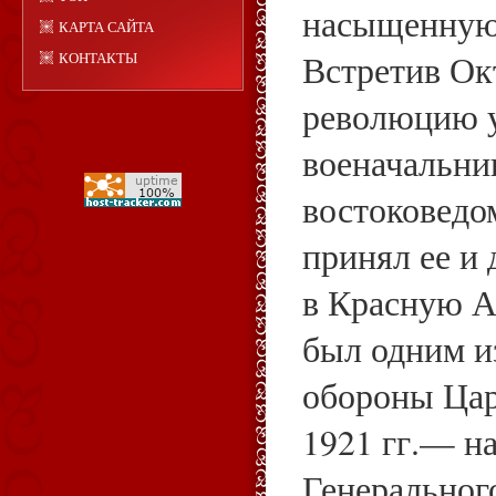
насыщенную 
КАРТА САЙТА
Встретив Ок
КОНТАКТЫ
революцию 
военачальни
востоковедо
принял ее и
в Красную А
был одним и
обороны Цар
1921 гг.— н
Генеральног