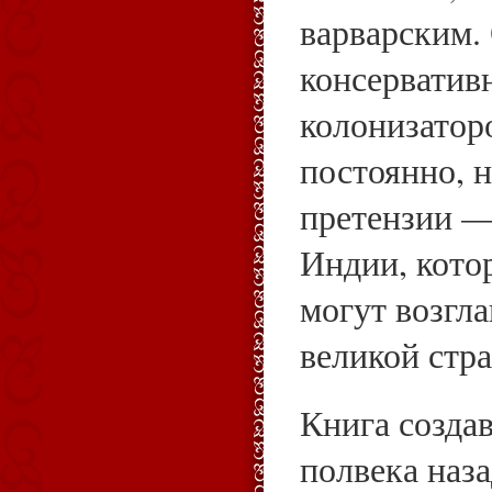
варварским.
консерватив
колонизаторо
постоянно, 
претензии —
Индии, кото
могут возгл
великой стр
Книга создав
полвека наз