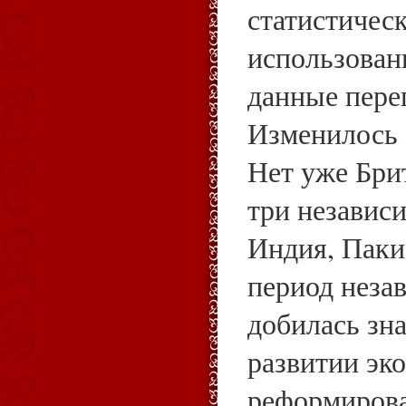
статистичес
использован
данные переп
Изменилось з
Нет уже Бри
три независ
Индия, Паки
период неза
добилась зн
развитии эк
реформиров