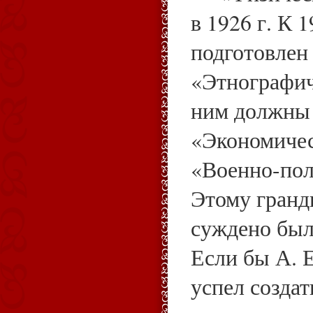
в 1926 г. К 1
подготовлен
«Этнографич
ним должны 
«Экономичес
«Военно-пол
Этому гранд
суждено был
Если бы А. Е
успел созда