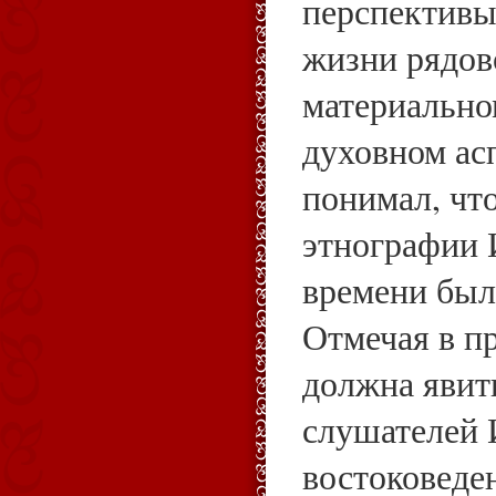
перспективы
жизни рядов
материально
духовном асп
понимал, что
этнографии 
времени был
Отмечая в п
должна явит
слушателей 
востоковеде