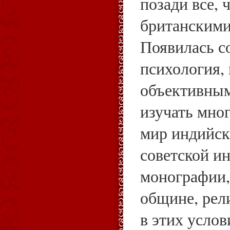
позади все, 
британскими
Появилась с
психология, 
объективным
изучать мно
мир индийск
советской и
монографии,
общине, рел
в этих услов