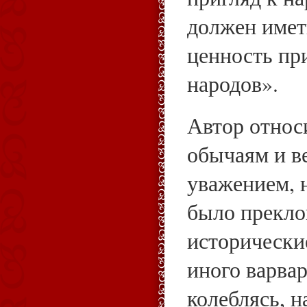
должен име
ценность пр
народов».
Автор относ
обычаям и в
уважением, н
было прекло
исторически
иного варвар
колеблясь, н