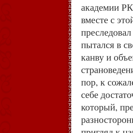
академии РК
вместе с это
преследовал
пытался в св
канву и объе
страноведен
пор, к сожал
себе достато
который, пр
разносторон
пригляд к н