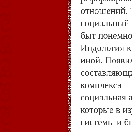
отношений.
социальный 
быт понемно
Индология к
иной. Появи
составляющи
комплекса —
социальная 
которые в и
системы и б