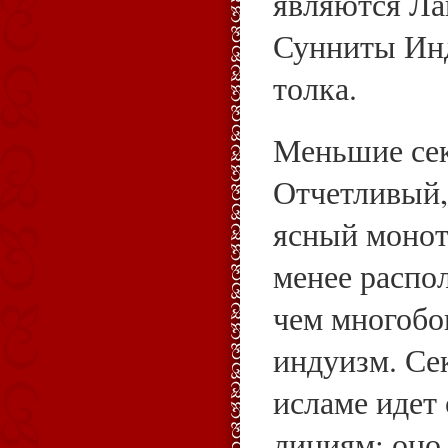
являются Ла
Сунниты Ин
толка.
Меньшие сек
Отчетливый,
ясный монот
менее распол
чем многобо
индуизм. Се
исламе идет
линиям: оно