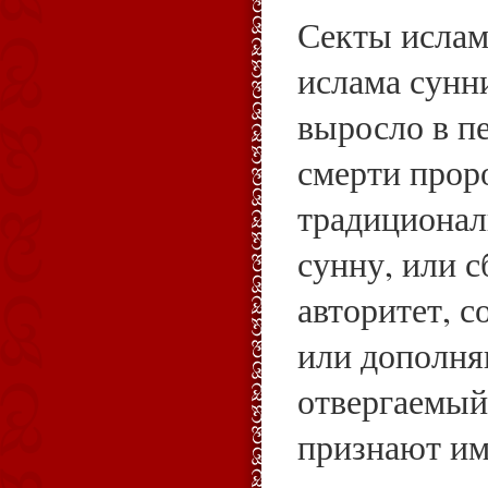
Секты ислам
ислама сунн
выросло в пе
смерти прор
традиционал
сунну, или с
авторитет, 
или дополня
отвергаемый
признают има