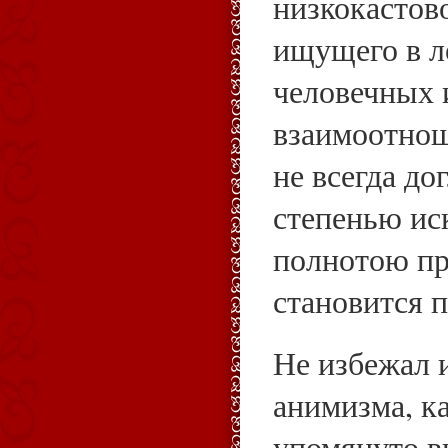
низкокастово
ищущего в л
человечных 
взаимоотнош
не всегда до
степенью ис
полнотою пр
становится 
Не избежал 
анимизма, к
упомянуто в