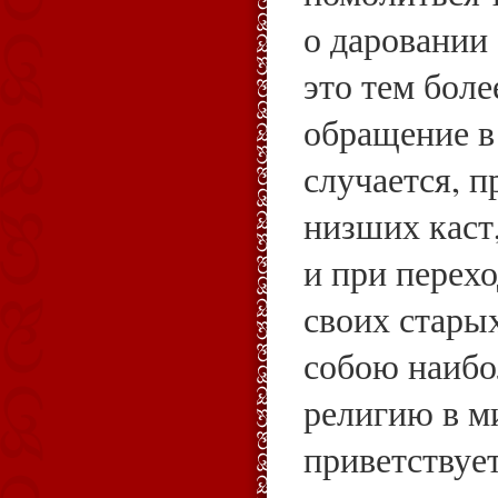
о даровании 
это тем боле
обращение в
случается, п
низших каст
и при перех
своих стары
собою наибо
религию в м
приветствуе