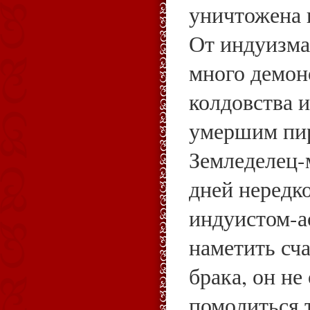
уничтожена 
От индуизма
много демон
колдовства 
умершим пир
Земледелец
дней нередк
индуистом-а
наметить сч
брака, он не
помолиться 