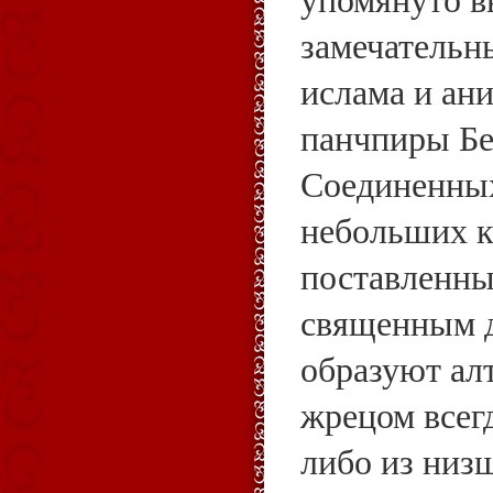
замечательн
ислама и ан
панчпиры Бе
Соединенны
небольших к
поставленны
священным д
образуют ал
жрецом всегд
либо из низш