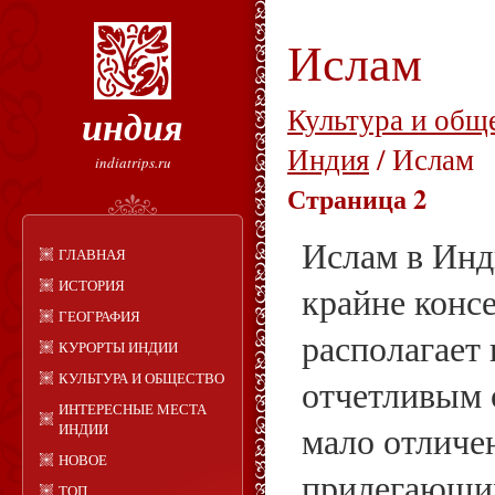
Ислам
индия
Культура и общ
Индия
/ Ислам
indiatrips.ru
Страница 2
Ислам в Инд
ГЛАВНАЯ
ИСТОРИЯ
крайне конс
ГЕОГРАФИЯ
располагает
КУРОРТЫ ИНДИИ
КУЛЬТУРА И ОБЩЕСТВО
отчетливым 
ИНТЕРЕСНЫЕ МЕСТА
мало отличе
ИНДИИ
НОВОЕ
прилегающих
ТОП