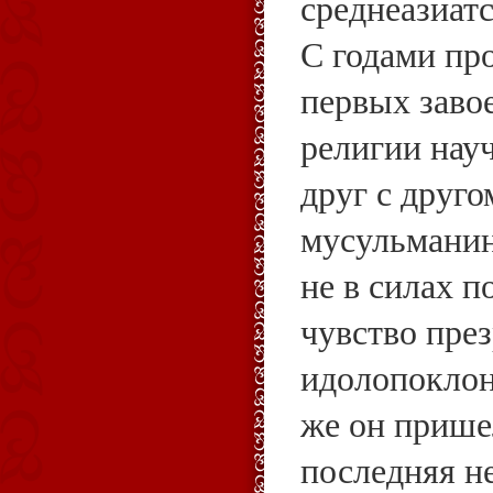
среднеазиат
С годами пр
первых завое
религии нау
друг с другом
мусульманин
не в силах п
чувство през
идолопоклон
же он прише
последняя н