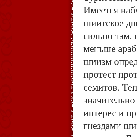
Имеется наб
шиитское дв
сильно там, 
меньше араб
шиизм опред
протест про
семитов. Теп
значительно
интерес и п
гнездами ши