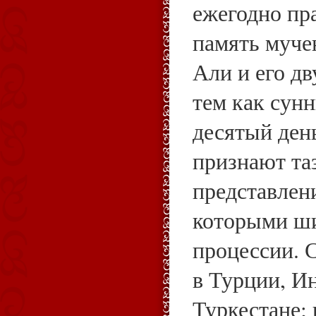
ежегодно пр
память муче
Али и его д
тем как сун
десятый ден
признают таз
представлен
которыми ши
процессии. 
в Турции, И
Туркестане;