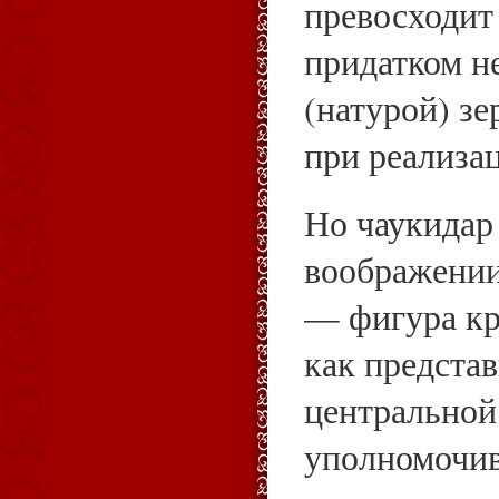
превосходит
придатком н
(натурой) з
при реализа
Но чаукидар
воображении
— фигура кр
как предста
центральной 
уполномочив