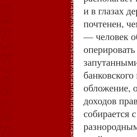
и в глазах д
почтенен, че
— человек о
оперировать
запутанными
банковского
обложение, 
доходов прав
собирается с
разнородным