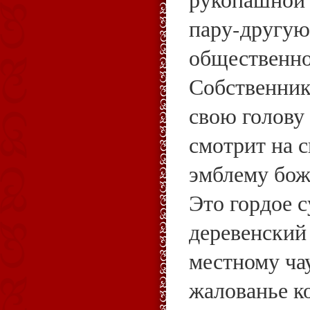
пару-другую
общественно
Собственник
свою голову
смотрит на с
эмблему бож
Это гордое 
деревенский
местному ча
жалованье к