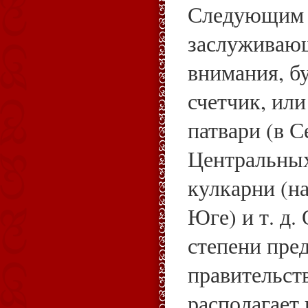
Следующим 
заслуживаю
внимания, б
счетчик, или
патвари (в 
Центральных
кулкарни (на
Юге) и т. д.
степени пре
правительств
располагает