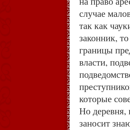
на право аре
случае мало
так как чаук
законник, то
границы пре
власти, подв
подведомств
преступников
которые сов
Но деревня, 
заносит знаю