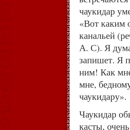
чаукидар уме
«Вот каким 
канальей (ре
А. С). Я дум
запишет. Я 
ним! Как мне
мне, бедном
чаукидару».
Чаукидар об
касты, очень