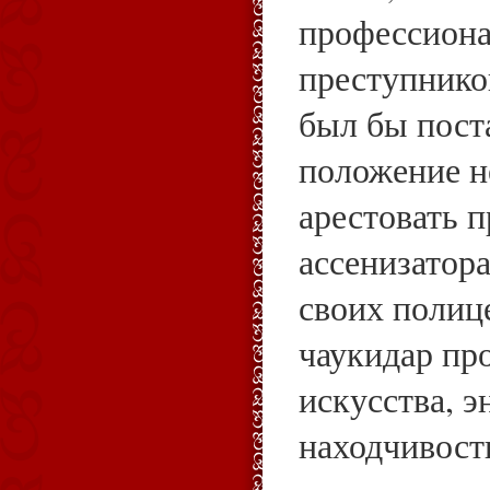
профессиона
преступников
был бы пост
положение 
арестовать 
ассенизатор
своих полиц
чаукидар пр
искусства, э
находчивост