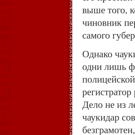
выше того, 
чиновник пе
самого губер
Однако чаук
одни лишь ф
полицейской
регистратор
Дело не из л
чаукидар со
безграмотен,