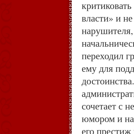
критиковать
власти» и не
нарушителя,
начальничес
переходил г
ему для под
достоинства.
администра
сочетает с н
юмором и на
его престиж