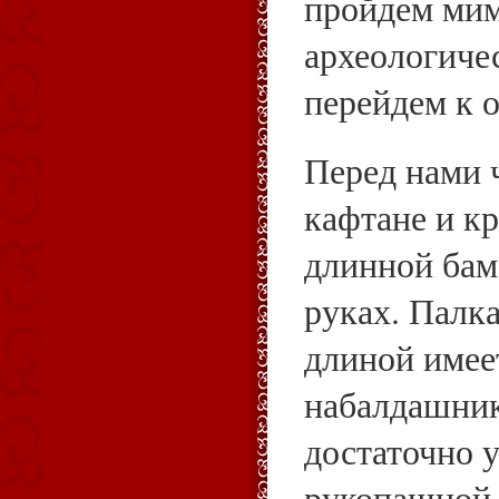
пройдем мим
археологиче
перейдем к 
Перед нами 
кафтане и кр
длинной бам
руках. Палка
длиной имее
набалдашник
достаточно у
рукопашной 