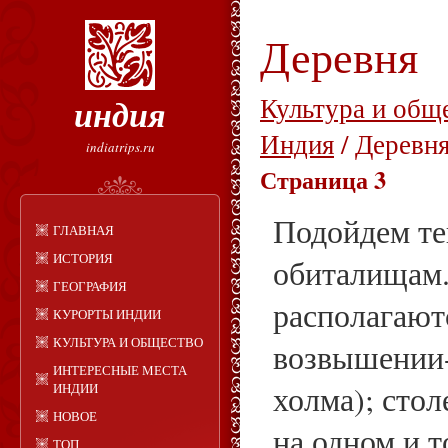
Деревня
индия
Культура и общ
Индия
/ Деревн
indiatrips.ru
Страница 3
Подойдем те
ГЛАВНАЯ
ИСТОРИЯ
обиталищам
ГЕОГРАФИЯ
располагают
КУРОРТЫ ИНДИИ
КУЛЬТУРА И ОБЩЕСТВО
возвышении-
ИНТЕРЕСНЫЕ МЕСТА
холма); сто
ИНДИИ
НОВОЕ
на одном и т
ТОП