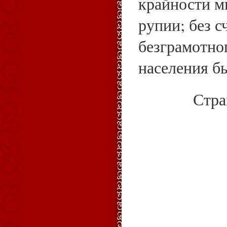
крайности 
рупии; без с
безграмотно
населения б
Стр