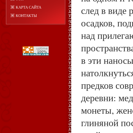
след в виде 
КАРТА САЙТА
КОНТАКТЫ
осадков, по
над прилег
пространств
в эти нанос
натолкнутьс
предков сов
деревни: ме
монеты, жен
глиняной пос