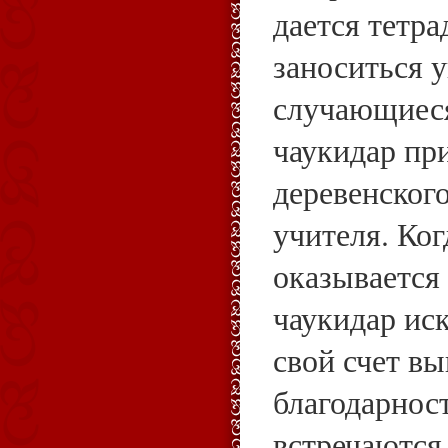
дается тетр
заноситься 
случающиеся
чаукидар при
деревенского
учителя. Ког
оказывается
чаукидар ис
свой счет в
благодарност
встречаются