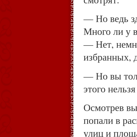
— Но ведь зд
Много ли у 
— Нет, немн
избранных, д
— Но вы толь
этого нельзя
Осмотрев вы
попали в ра
улиц и площ