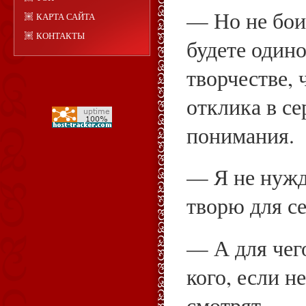
— Но не бои
КАРТА САЙТА
КОНТАКТЫ
будете одино
творчестве, 
отклика в с
понимания.
— Я не нужд
творю для се
— А для чег
кого, если 
смотрят.