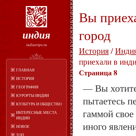
Вы приех
город
индия
indiatrips.ru
История
/
Индия
приехали в инд
ГЛАВНАЯ
Страница 8
ИСТОРИЯ
— Вы хотите 
ГЕОГРАФИЯ
КУРОРТЫ ИНДИИ
пытаетесь п
КУЛЬТУРА И ОБЩЕСТВО
гаммой свое
ИНТЕРЕСНЫЕ МЕСТА
ИНДИИ
иного явлен
НОВОЕ
ТОП