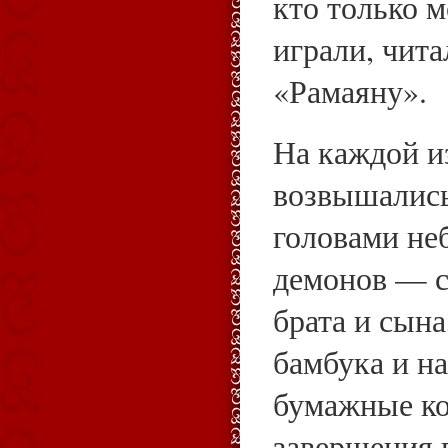
кто только м
играли, чита
«Рамаяну».
На каждой и
возвышались
головами не
демонов — с
брата и сын
бамбука и н
бумажные к
завершения 