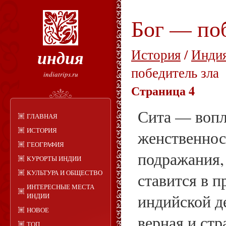
Бог — поб
индия
История
/
Индия
победитель зла
indiatrips.ru
Страница 4
Сита — вопл
ГЛАВНАЯ
ИСТОРИЯ
женственнос
ГЕОГРАФИЯ
подражания,
КУРОРТЫ ИНДИИ
КУЛЬТУРА И ОБЩЕСТВО
ставится в 
ИНТЕРЕСНЫЕ МЕСТА
индийской де
ИНДИИ
НОВОЕ
верная и ст
ТОП