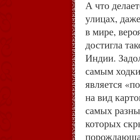
А что делает
улицах, даж
в мире, веро
достигла так
Индии. Задо
самым ходки
является «п
на вид карт
самых разны
которых скр
порождающа