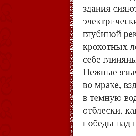
здания сияю
электрическ
глубиной ре
крохотных л
себе глинян
Нежные язы
во мраке, вз
в темную во
отблески, ка
победы над 