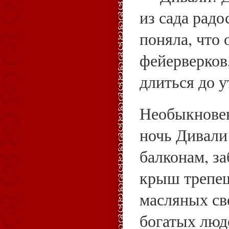
из сада радо
поняла, что 
фейерверков,
длиться до у
Необыкнове
ночь Дивали
балконам, за
крыш трепещ
масляных св
богатых люд