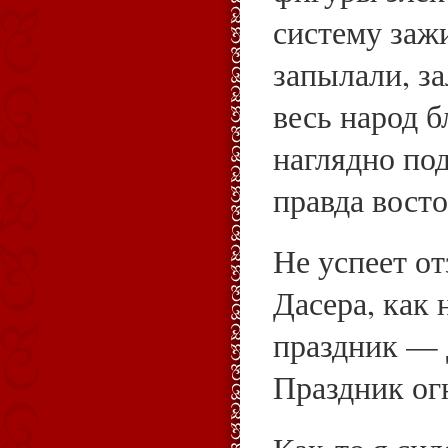
систему заж
запылали, за
весь народ б
наглядно по
правда вост
Не успеет от
Дасера, как 
праздник — 
Праздник ог