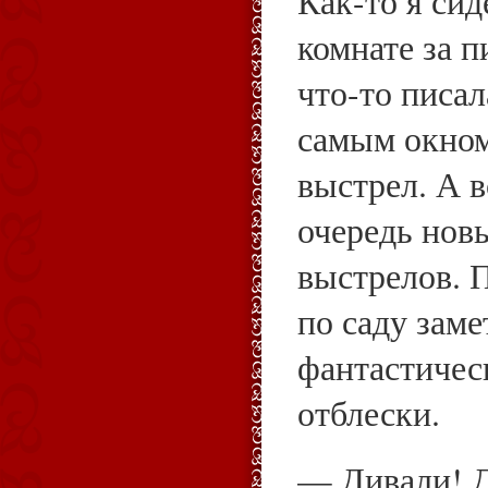
Как-то я сид
комнате за 
что-то писал
самым окном
выстрел. А 
очередь нов
выстрелов. 
по саду заме
фантастичес
отблески.
— Дивали! Д