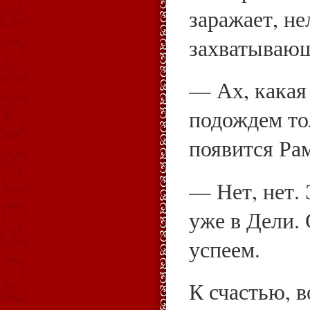
заражает, не
захватывающ
— Ах, какая
подождем то
появится Рам
— Нет, нет. 
уже в Дели. 
успеем.
К счастью, в