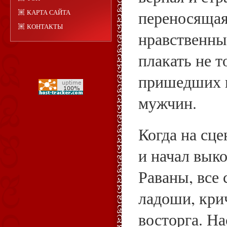
переносящая
КАРТА САЙТА
КОНТАКТЫ
нравственны
плакать не 
пришедших н
мужчин.
Когда на сц
и начал вык
Раваны, все 
ладоши, крич
восторга. Н