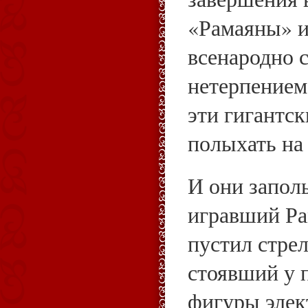
«Рамаяны» и
всенародно с
нетерпением
эти гигантс
полыхать на
И они запол
игравший Рам
пустил стрел
стоявший у 
фигуры элек