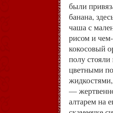
были привяз
банана, здес
чаша с мале
рисом и чем
кокосовый о
полу стояли
цветными по
жидкостями,
— жертвенн
алтарем на 
скамеечке с