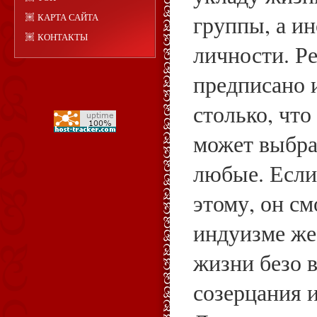
группы, а ин
КАРТА САЙТА
КОНТАКТЫ
личности. Р
предписано 
столько, чт
может выбра
любые. Если
этому, он см
индуизме же
жизни безо в
созерцания 