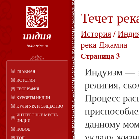
Течет ре
индия
История
/
Индия
река Джамна
indiatrips.ru
Страница 3
Индуизм — э
ГЛАВНАЯ
ИСТОРИЯ
религия, ско
ГЕОГРАФИЯ
Процесс рас
КУРОРТЫ ИНДИИ
КУЛЬТУРА И ОБЩЕСТВО
приспособле
ИНТЕРЕСНЫЕ МЕСТА
данному мом
ИНДИИ
НОВОЕ
укладу жизн
ТОП