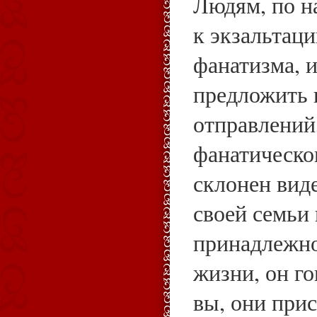
Людям, по н
к экзальтац
фанатизма, 
предложить 
отправлений
фанатическог
склонен виде
своей семьи
принадлежно
жизни, он г
вы, они при