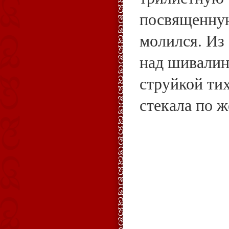
посвященну
молился. Из 
над шивалин
струйкой тих
стекала по ж