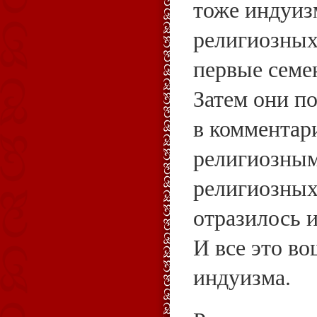
тоже индуиз
религиозных
первые семе
Затем они п
в комментар
религиозным
религиозных
отразилось и
И все это во
индуизма.