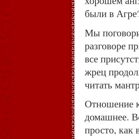
хорошем анг
были в Агре
Мы поговори
разговоре п
все присутс
жрец продол
читать мант
Отношение к
домашнее. В
просто, как 