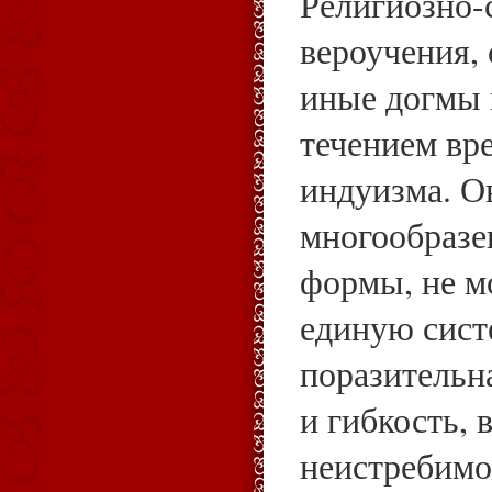
Религиозно-
вероучения,
иные догмы 
течением вр
индуизма. О
многообразе
формы, не м
единую систе
поразительн
и гибкость, 
неистребимос