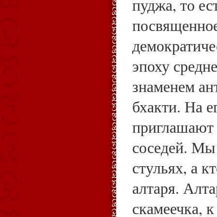
пуджа, то ес
посвященно
демократиче
эпоху средн
знаменем ан
бхакти. На 
приглашают и
соседей. Мы
стульях, а к
алтаря. Алт
скамеечка, 