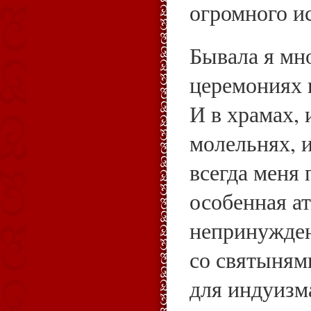
огромного и
Бывала я мн
церемониях 
И в храмах, 
молельнях, и
всегда меня 
особенная а
непринужден
со святыням
для индуизм