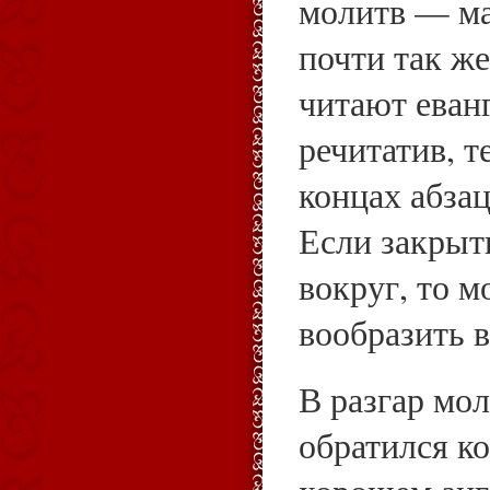
молитв — ма
почти так же
читают еванг
речитатив, т
концах абзац
Если закрыть
вокруг, то м
вообразить в
В разгар мо
обратился ко