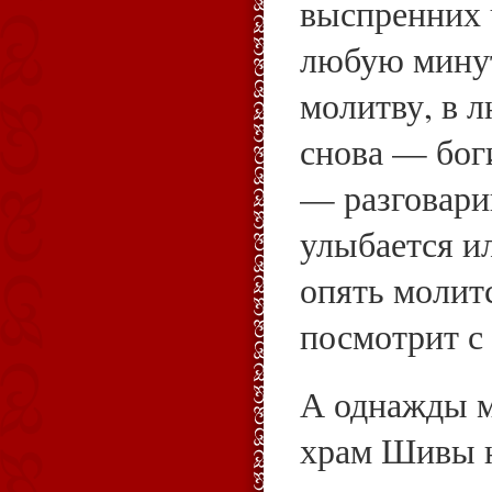
выспренних 
любую минут
молитву, в 
снова — боги
— разговари
улыбается ил
опять молитс
посмотрит с
А однажды м
храм Шивы н