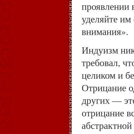
проявлении 
уделяйте им
внимания».
Индуизм нико
требовал, ч
целиком и б
Отрицание о
других — эт
отрицание вс
абстрактной