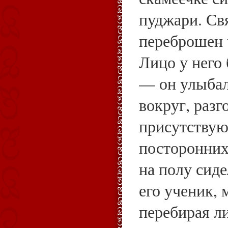
пуджари. С
переброшен ч
Лицо у него 
— он улыбал
вокруг, разг
присутствую
посторонних
на полу сид
его ученик,
перебирая л