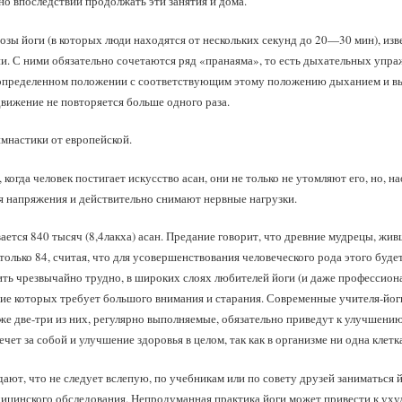
но впоследствии продолжать эти занятия и дома.
озы йоги (в которых люди находятся от нескольких секунд до 20—30 мин), изв
и. С ними обязательно сочетаются ряд «пранаяма», то есть дыхательных упр
в определенном положении с соответствующим этому положению дыханием и в
движение не повторяется больше одного раза.
имнастики от европейской.
когда человек постигает искусство асан, они не только не утомляют его, но, 
 напряжения и действительно снимают нервные нагрузки.
ается 840 тысяч (8,4лакха) асан. Предание говорит, что древние мудрецы, жив
 только 84, считая, что для усовершенствования человеческого рода этого буде
ить чрезвычайно трудно, в широких слоях любителей йоги (и даже профессионал
е которых требует большого внимания и старания. Современные учителя-йоги
же две-три из них, регулярно выполняемые, обязательно приведут к улучшени
ечет за собой и улучшение здоровья в целом, так как в организме ни одна клетк
ают, что не следует вслепую, по учебникам или по совету друзей заниматься 
ицинского обследования. Непродуманная практика йоги может привести к уху