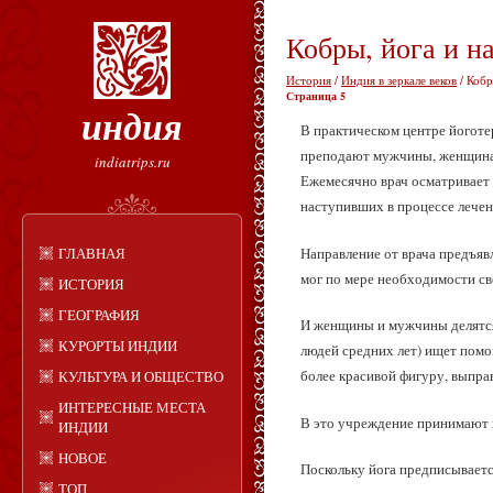
Кобры, йога и н
История
/
Индия в зеркале веков
/ Кобр
Страница 5
индия
В практическом центре йоготе
преподают мужчины, женщинам
indiatrips.ru
Ежемесячно врач осматривает с
наступивших в процессе лечен
Направление от врача предъявл
ГЛАВНАЯ
мог по мере необходимости св
ИСТОРИЯ
ГЕОГРАФИЯ
И женщины и мужчины делятся н
КУРОРТЫ ИНДИИ
людей средних лет) ищет помо
более красивой фигуру, выпра
КУЛЬТУРА И ОБЩЕСТВО
ИНТЕРЕСНЫЕ МЕСТА
В это учреждение принимают и
ИНДИИ
НОВОЕ
Поскольку йога предписываетс
ТОП