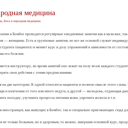
ародная медицина
ы, йога и народная медицина
рапии в Бомбее проводятся регулярные ежедневные занятия как в мужских, так
 — женщины. Есть и групповые занятия, но все же основой служит индивиду
тудента (пациента) и меняет курс и дозу упражнений в зависимости от состоя
ия его болезни.
яется инструктору, во время занятий оно лежит на полу возле каждого студен
ерять свои действия с этими предписаниями.
а две категории. К одной относятся пациенты в полном смысле этого слова, то
щи и излечения от того или иного недуга, к другой — молодежь, отдающая дан
вить походку, улучшить процессы питания кожи, укрепить волосы и т.п.
 иностранцев, как живущих в Бомбее, так и специально приезжающих сюда дл
я не только больным, но и здоровым, то можно, завершив основной курс, прод