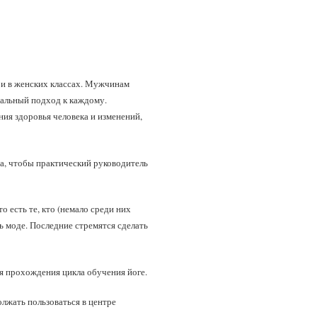
 и в женских классах. Мужчинам
альный подход к каждому.
ния здоровья человека и изменений,
та, чтобы практический руководитель
 есть те, кто (немало среди них
ь моде. Последние стремятся сделать
я прохождения цикла обучения йоге.
олжать пользоваться в центре