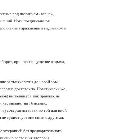
естные под названием «асана»,
ажнений. Йоги предписывают
ыполнение упражнений в медленном и
наоборот, приносят ощущение отдыха,
шие за тысячелетия до новой эры,
т вполне достаточно. Практически же,
ов) выполняется, как правило, не
 настаивают на 16 асанах.
ю и усовершенствованию той или иной
а не существует вне связи с другими.
йоготерапией без предварительного
дшению состояния здоровья.