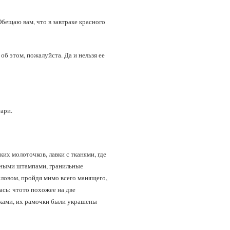
Обещаю вам, что в завтраке красного
об этом, пожалуйста. Да и нельзя ее
сари.
ких молоточков, лавки с тканями, где
янными штампами, гранильные
ловом, пройдя мимо всего манящего,
ась: чтото похожее на две
асками, их рамочки были украшены