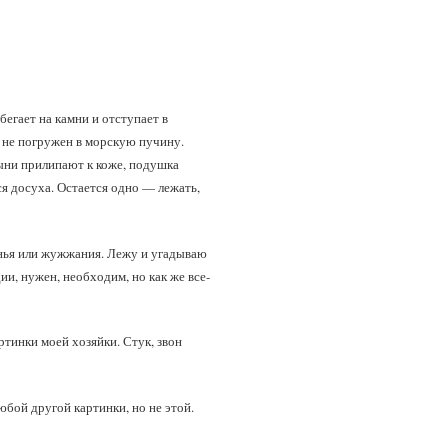
егает на камни и отступает в
ом не погружен в морскую пучину.
тыни прилипают к коже, подушка
я досуха. Остается одно — лежать,
чанья или жужжания. Лежу и угадываю
ии, нужен, необходим, но как же все-
тинки моей хозяйки. Стук, звон
любой другой картинки, но не этой.