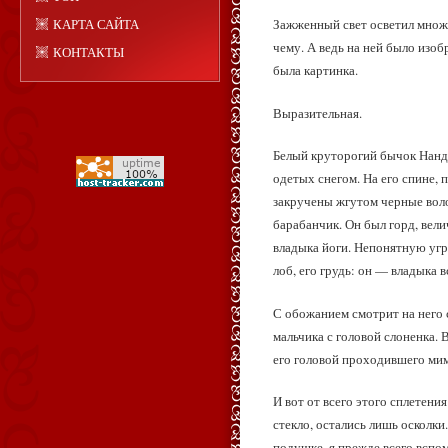
КАРТА САЙТА
Зажженный свет осветил множе
чему. А ведь на ней было изо
КОНТАКТЫ
была картинка.
Выразительная.
Белый круторогий бычок Нанд
одетых снегом. На его спине, 
закручены жгутом черные воло
барабанчик. Он был горд, вели
владыка йоги. Непонятную угро
лоб, его грудь: он — владыка 
С обожанием смотрит на него с
мальчика с головой слоненка. 
его головой проходившего мимо
И вот от всего этого сплетен
стекло, остались лишь осколк
подушке, я прежде всего вспом