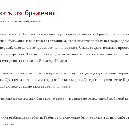
вать изображения
сство создавать изображения
мит муссон. Теплый и влажный воздух втекает в комнату. Аравийское море наб
ска и бульканья, и мне кажется странным, что в комнате на полу нет воды и д
 первый. Льет днем, вечером, все ночи напролет. Спать трудно, влажные прос
леевой краской. Душ не облегчает, влажным полотенцем невозможно вытеретьс
поминутно просыпаясь. Я и лежу. И слушаю.
пальм, и в их листьях шелест воды как бы сгущается, доходя до громкого вор
ьмы. Две почти под окном, а еще две ближе к морю . Да, муссон нужен земле Инд
лодную воду, решаю зажечь свет и почитать.
выключатель должен быть где-то здесь— и . задеваю рамку самой любимой кар
инка разбилась вдребезги. Разбитое стекло могло бы и не сказаться на судьбе 
на стекле.