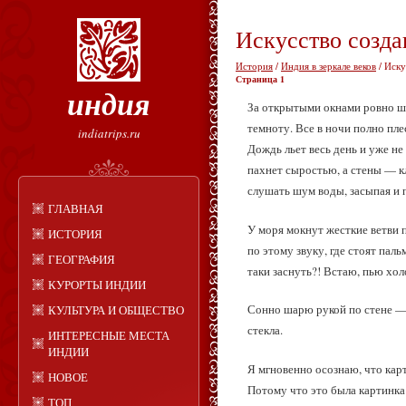
Искусство созда
История
/
Индия в зеркале веков
/ Иску
Страница 1
индия
За открытыми окнами ровно шу
темноту. Все в ночи полно пле
indiatrips.ru
Дождь льет весь день и уже не
пахнет сыростью, а стены — к
слушать шум воды, засыпая и 
ГЛАВНАЯ
У моря мокнут жесткие ветви 
ИСТОРИЯ
по этому звуку, где стоят пал
ГЕОГРАФИЯ
таки заснуть?! Встаю, пью хо
КУРОРТЫ ИНДИИ
Сонно шарю рукой по стене — 
КУЛЬТУРА И ОБЩЕСТВО
стекла.
ИНТЕРЕСНЫЕ МЕСТА
ИНДИИ
Я мгновенно осознаю, что карт
НОВОЕ
Потому что это была картинка 
ТОП