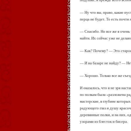
— Ну что вы, право, какие пус
перца не будет. То есть почти 
— Спасибо. Но все же я очень 
найти. Их сейчас уже не делаю
— Как? Почему? — Это старое 
— И на базаре не найду? — Нет
— Хорошо. Только все же съезд
И оказалось, что я не зря нас
по полкам была «разложена ра
мастерские, в глубине которы
радующего глаз и душу красочн
деревянные полки, и на них, о
узорами из блесток и бисера.