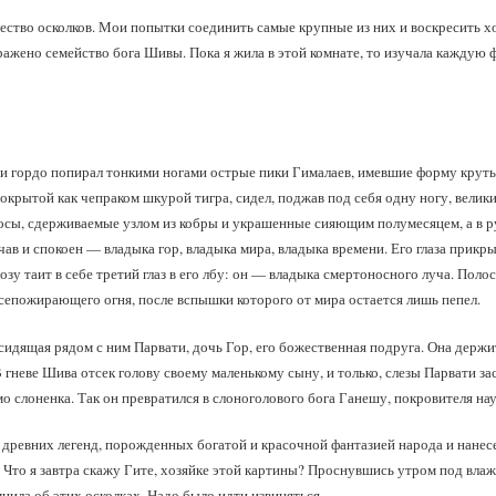
ство осколков. Мои попытки соединить самые крупные из них и воскресить хот
бражено семейство бога Шивы. Пока я жила в этой комнате, то изучала каждую 
и гордо попирал тонкими ногами острые пики Гималаев, имевшие форму крут
покрытой как чепраком шкурой тигра, сидел, поджав под себя одну ногу, велик
сы, сдерживаемые узлом из кобры и украшенные сияющим полумесяцем, а в ру
чав и спокоен — владыка гор, владыка мира, владыка времени. Его глаза прикры
зу таит в себе третий глаз в его лбу: он — владыка смертоносного луча. Поло
всепожирающего огня, после вспышки которого от мира остается лишь пепел.
идящая рядом с ним Парвати, дочь Гор, его божественная подруга. Она держит
В гневе Шива отсек голову своему маленькому сыну, и только, слезы Парвати за
 слоненка. Так он превратился в слоноголового бога Ганешу, покровителя нау
ия древних легенд, порожденных богатой и красочной фантазией народа и нанес
и. Что я завтра скажу Гите, хозяйке этой картины? Проснувшись утром под вла
нила об этих осколках. Надо было идти извиняться.