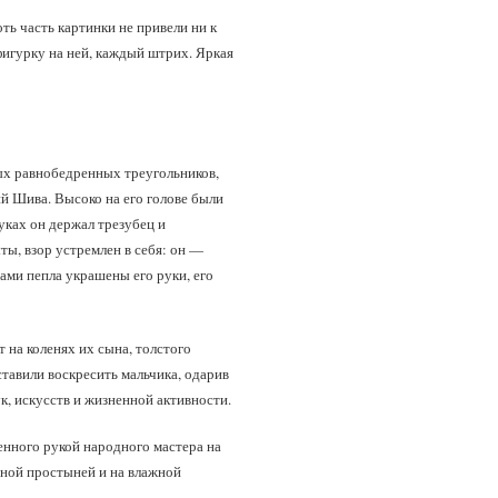
ь часть картинки не привели ни к
фигурку на ней, каждый штрих. Яркая
ых равнобедренных треугольников,
ий Шива. Высоко на его голове были
ках он держал трезубец и
ты, взор устремлен в себя: он —
сами пепла украшены его руки, его
 на коленях их сына, толстого
ставили воскресить мальчика, одарив
к, искусств и жизненной активности.
енного рукой народного мастера на
жной простыней и на влажной