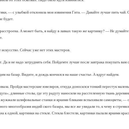
тяки, — с улыбкой отклонила мои извинения Гита. — Давайте лучше пить чай. 
не будет.
расстроена. А может быть, я найду в лавках такую же картинку? — Не думайте 
т.
искусство. Сейчас уже нет этих мастеров.
. Да и не надо затруднять себя. Пойдемте лучше после завтрака покупать вам 
им на базар. Видите, и дождь кончился на наше счастье. А вдруг найдем.
таивала. Пройдя мастерские ювелиров, откуда доносился тонкий перестук малень
дуга», длинные столы, где эту радугу наносили на расстеленную ткань дерев
х жужжали шлифовальные станки и яркими бликами вспыхивали самоцветы, — с
ого многообразия индий ского базара, мы все же увидали то, к чему я стремил
дна к одной, картинки на стекле. Стекла блестели, картинки пылали яркими кр