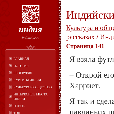
Индийски
индия
Культура и общ
рассказах
/ Инд
indiatrips.ru
Страница 141
Я взяла футл
ГЛАВНАЯ
ИСТОРИЯ
– Открой его
ГЕОГРАФИЯ
КУРОРТЫ ИНДИИ
Харриет.
КУЛЬТУРА И ОБЩЕСТВО
ИНТЕРЕСНЫЕ МЕСТА
Я так и сдел
ИНДИИ
НОВОЕ
павлиньих п
ТОП