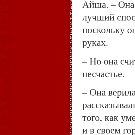
Айша. – Она 
лучший спос
поскольку о
руках.
– Но она счи
несчастье.
– Она верила
рассказывал
того, как у
и в своем го