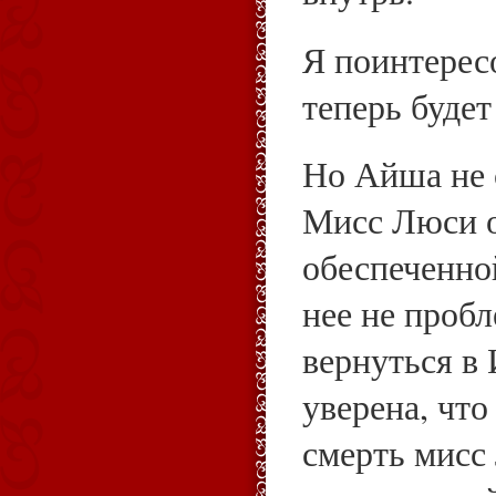
Я поинтересо
теперь будет
Но Айша не 
Мисс Люси о
обеспеченно
нее не проб
вернуться в
уверена, что
смерть мисс