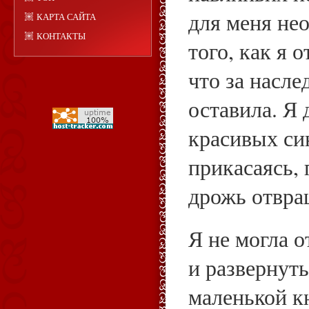
для меня не
КАРТА САЙТА
КОНТАКТЫ
того, как я о
что за насле
оставила. Я 
красивых си
прикасаясь,
дрожь отвра
Я не могла о
и развернуть
маленькой к