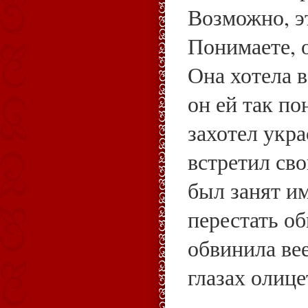
Возможно, эт
Понимаете, о
Она хотела в
он ей так по
захотел укра
встретил сво
был занят и
перестать об
обвинила ве
глазах олице