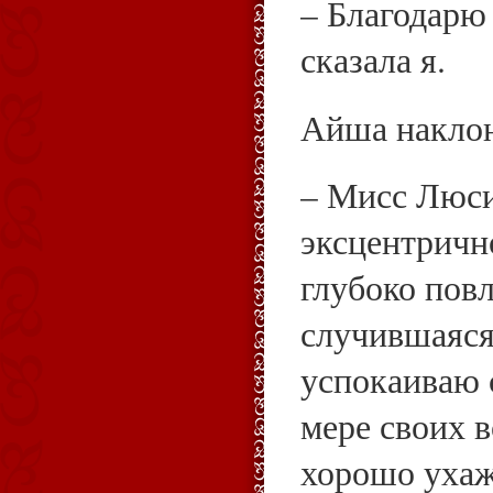
– Благодарю 
сказала я.
Айша наклон
– Мисс Люси
эксцентричн
глубоко повл
случившаяся
успокаиваю 
мере своих 
хорошо ухаж