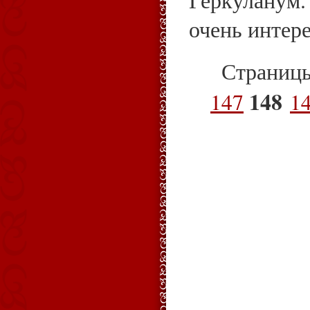
очень интере
Страниц
148
147
1