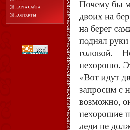
Почему бы м
КАРТА САЙТА
двоих на бер
КОНТАКТЫ
на берег са
поднял руки
головой. – 
нехорошо. Э
«Вот идут д
запросим с 
возможно, о
нехорошие по
леди не дол