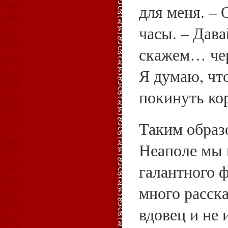
для меня. – 
часы. – Дава
скажем… чер
Я думаю, что
покинуть ко
Таким образо
Неаполе мы 
галантного 
много расска
вдовец и не 