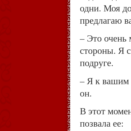
одни. Моя до
предлагаю в
– Это очень
стороны. Я 
подруге.
– Я к вашим 
он.
В этот момен
позвала ее: