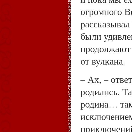
огромного В
рассказывал 
были удивле
продолжают 
от вулкана.
– Ах, – отве
родились. Та
родина… там
исключение
приключений