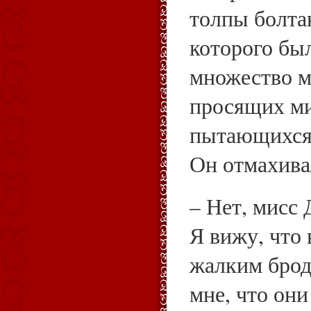
толпы болта
которого бы
множество м
просящих м
пытающихся 
Он отмахива
– Нет, мисс 
Я вижу, что 
жалким брод
мне, что он