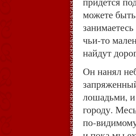
придется под
можете быть
занимаетесь
чьи‑то мале
найдут доро
Он нанял не
запряженны
лошадьми, и
городу. Месь
по‑видимому
и пока мы е