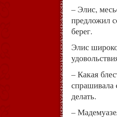
– Элис, месь
предложил с
берег.
Элис широко
удовольстви
– Какая бле
спрашивала с
делать.
– Мадемуазе