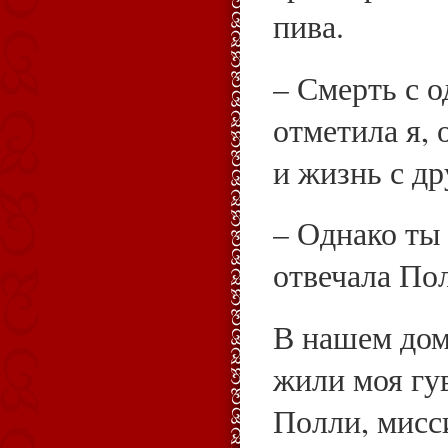
пива.
– Смерть с о
отметила я, 
и жизнь с др
– Однако ты 
отвечала По
В нашем доме
жили моя гу
Полли, мисс