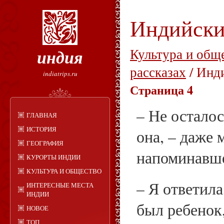
Индийски
индия
Культура и общ
рассказах
/ Инд
indiatrips.ru
Страница 4
– Не осталос
ГЛАВНАЯ
ИСТОРИЯ
она, – даже
ГЕОГРАФИЯ
напоминавше
КУРОРТЫ ИНДИИ
КУЛЬТУРА И ОБЩЕСТВО
– Я ответила
ИНТЕРЕСНЫЕ МЕСТА
ИНДИИ
был ребенок,
НОВОЕ
ТОП