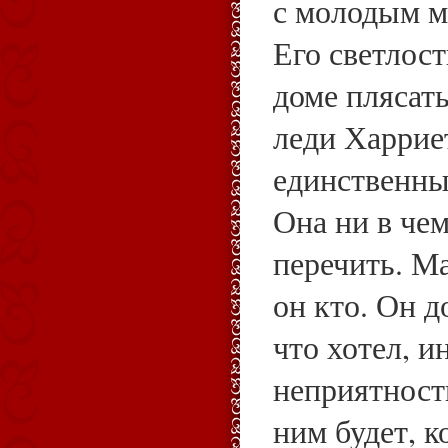
с молодым м
Его светлост
доме плясат
леди Харрие
единственны
Она ни в чем
перечить. М
он кто. Он д
что хотел, и
неприятности
ним будет, к