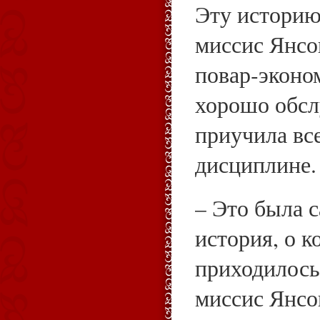
Эту историю
миссис Янсо
повар‑эконом
хорошо обсл
приучила все
дисциплине.
– Это была 
история, о к
приходилось
миссис Янсо