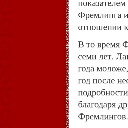
показателем
Фремлинга и
отношении к
В то время 
семи лет. Л
года моложе,
год после не
подробности
благодаря д
Фремлингов