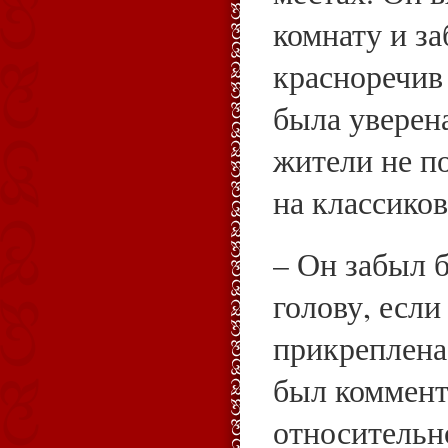
комнату и за
красноречив 
была уверена
жители не п
на классиков
– Он забыл 
голову, если
прикреплена 
был коммен
относительно