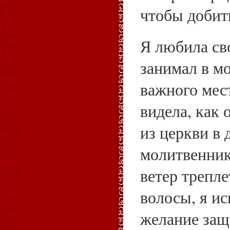
чтобы добить
Я любила сво
занимал в м
важного мест
видела, как 
из церкви в 
молитвенни
ветер трепл
волосы, я и
желание защ