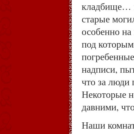
кладбище… 
старые моги
особенно на 
под которым
погребенные
надписи, пыт
что за люди
Некоторые н
давними, что
Наши комнат