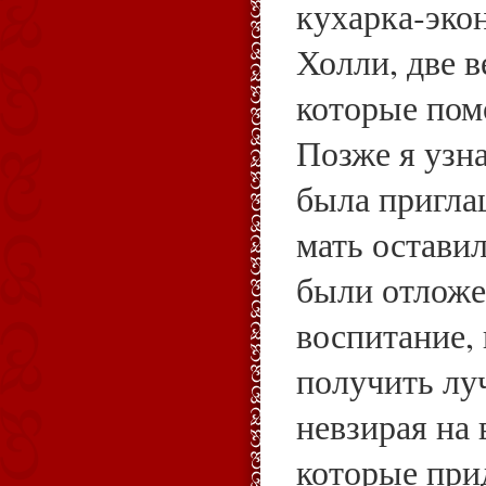
кухарка‑экон
Холли, две в
которые пом
Позже я узна
была пригла
мать оставил
были отложе
воспитание,
получить лу
невзирая на 
которые при