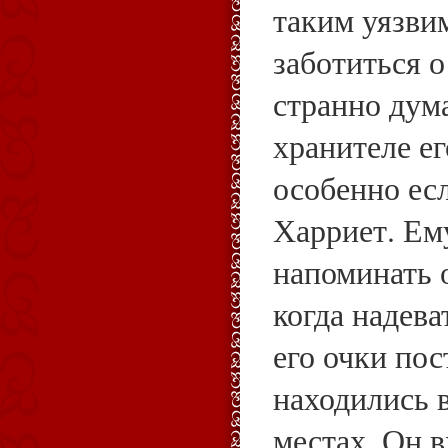
таким уязви
заботиться о
странно дума
хранителе ег
особенно ес
Харриет. Ем
напоминать о
когда надева
его очки пос
находились 
местах. Он в