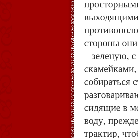
просторными
выходящими 
противополо
стороны они
– зеленую, с
скамейками,
собираться с
разговарива
сидящие в м
воду, прежде
трактир, чт