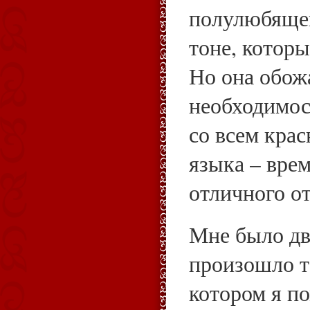
полулюбяще
тоне, которы
Но она обожа
необходимос
со всем крас
языка – вре
отличного от
Мне было два
произошло т
котором я п