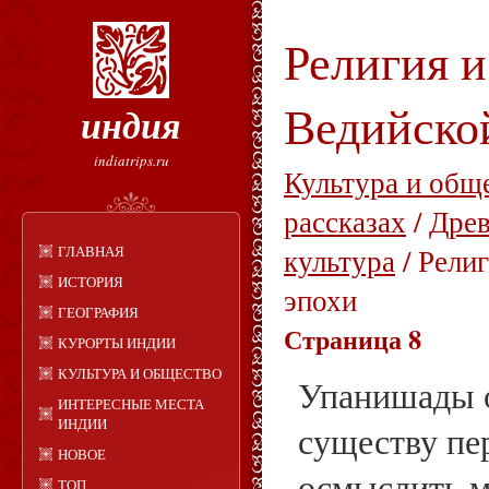
Религия и
Ведийско
индия
indiatrips.ru
Культура и общ
рассказах
/
Древ
ГЛАВНАЯ
культура
/ Рели
ИСТОРИЯ
эпохи
ГЕОГРАФИЯ
Страница 8
КУРОРТЫ ИНДИИ
КУЛЬТУРА И ОБЩЕСТВО
Упанишады 
ИНТЕРЕСНЫЕ МЕСТА
ИНДИИ
существу пе
НОВОЕ
осмыслить м
ТОП