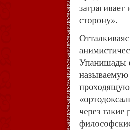
затрагивает
сторону».
Отталкиваяс
анимистичес
Упанишады 
называемую 
проходящую 
«ортодоксал
через такие 
философские