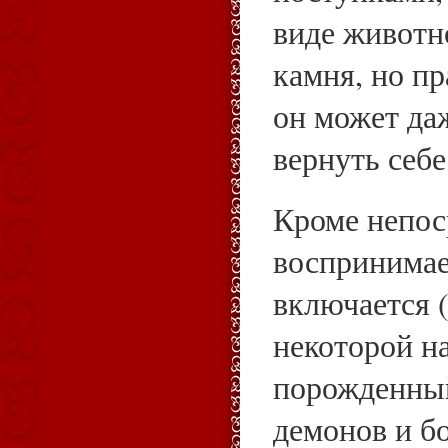
виде животн
камня, но п
он может да
вернуть себе
Кроме непос
воспринимае
включается (
некоторой н
порожденны
демонов и б