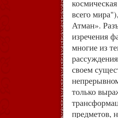
космическая
всего мира")
Атман». Раз
изречения ф
многие из те
рассуждения
своем сущес
непрерывном
только выра
трансформа
предметов, н