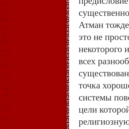
предисловие
существенно
Атман тожде
это не прост
некоторого 
всех разноо
существован
точка хорош
системы пов
цели которо
религиозную