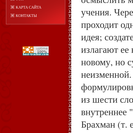
КАРТА САЙТА
учения. Чере
КОНТАКТЫ
проходит од
идея; созда
излагают ее 
новому, но с
неизменной.
формулировк
из шести сло
внутреннее 
Брахман (т. 