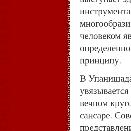
инструмента
многообраз
человеком я
определенно
принципу.
В Упанишада
увязывается
вечном круг
сансаре. Сов
представлен