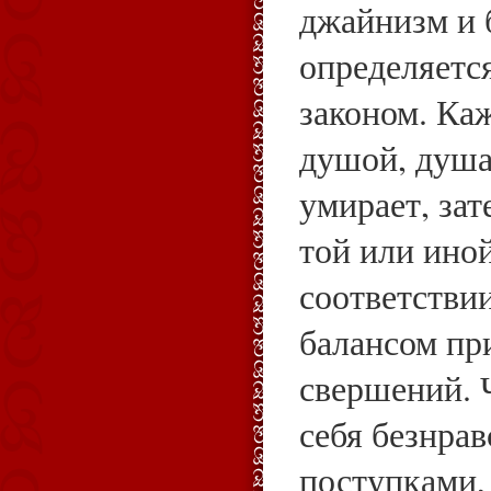
джайнизм и 
определяетс
законом. Ка
душой, душа
умирает, зат
той или ино
соответстви
балансом п
свершений. 
себя безнра
поступками,