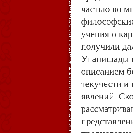
частью во м
философские
учения о кар
получили да
Упанишады 
описанием б
текучести и
явлений. Ск
рассматриваю
представлен