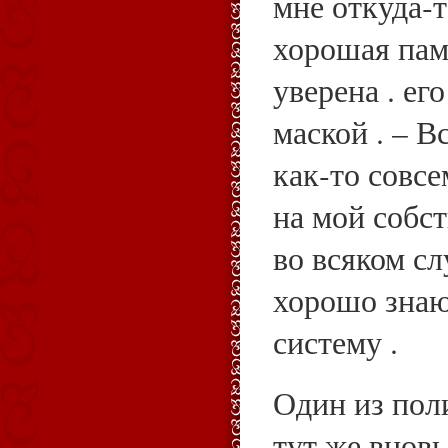
мне откуда‑т
хорошая памя
уверена . ег
маской . – В
как‑то совс
на мой собст
во всяком слу
хорошо зна
систему .
Один из пол
тут же внов