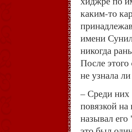
хиджре по и
каким‑то ка
принадлежав
имени Сунил
никогда ран
После этого
не узнала ли
– Среди них
повязкой на 
называл его 
это был один