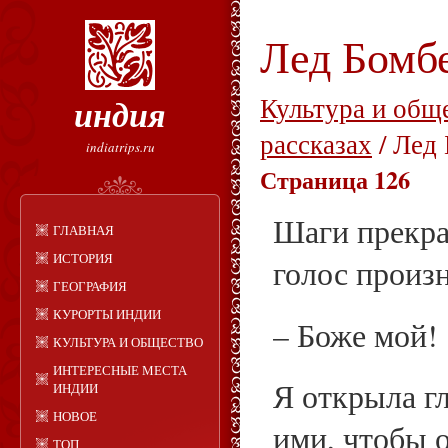
Лед Бомб
индия
Культура и общ
рассказах
/ Лед
indiatrips.ru
Страница 126
Шаги прекра
ГЛАВНАЯ
ИСТОРИЯ
голос произн
ГЕОГРАФИЯ
КУРОРТЫ ИНДИИ
– Боже мой!
КУЛЬТУРА И ОБЩЕСТВО
ИНТЕРЕСНЫЕ МЕСТА
Я открыла гл
ИНДИИ
НОВОЕ
ими, чтобы о
ТОП