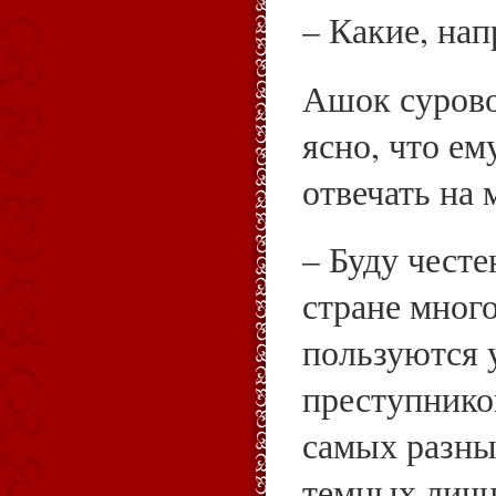
– Какие, на
Ашок сурово
ясно, что ем
отвечать на 
– Буду честе
стране мног
пользуются 
преступнико
самых разны
темных личн