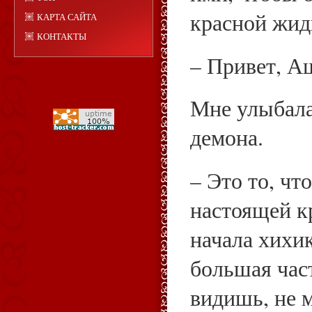
красной жид
КАРТА САЙТА
КОНТАКТЫ
– Привет, А
Мне улыбала
демона.
– Это то, чт
настоящей к
начала хихик
большая част
видишь, не 