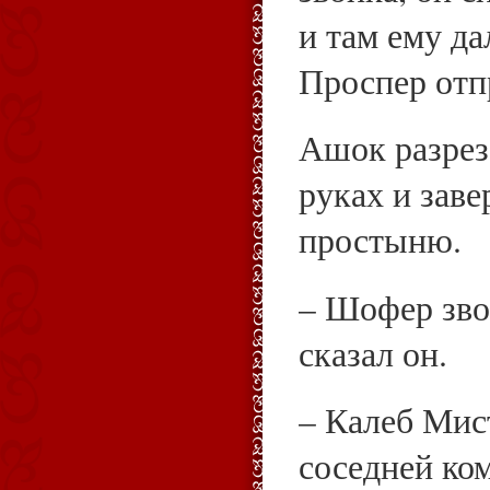
и там ему д
Проспер отп
Ашок разрез
руках и заве
простыню.
– Шофер зво
сказал он.
– Калеб Мист
соседней ком