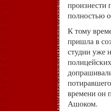
произнести п
полностью о
К тому време
пришла в со
студии уже 
полицейских
допрашивали
потиравшего
времени он п
Ашоком.