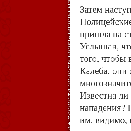
Затем наступ
Полицейские
пришла на с
Услышав, чт
того, чтобы 
Калеба, они
многозначи
Известна ли
нападения? 
им, видимо,