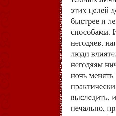
этих целей 
быстрее и л
способами. 
негодяев, на
люди влияте
негодяям ни
ночь менять
практически
выследить, и
печально, п