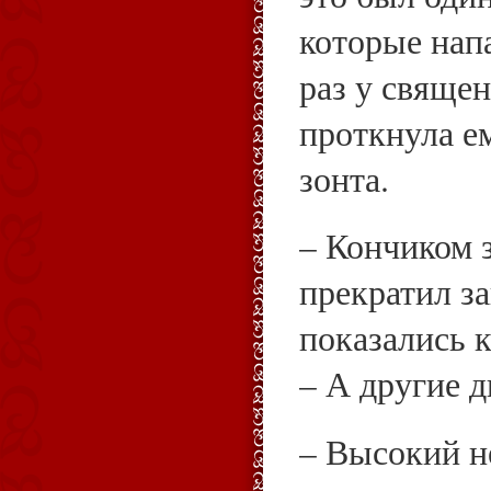
которые нап
раз у свяще
проткнула е
зонта.
– Кончиком 
прекратил за
показались 
– А другие д
– Высокий н