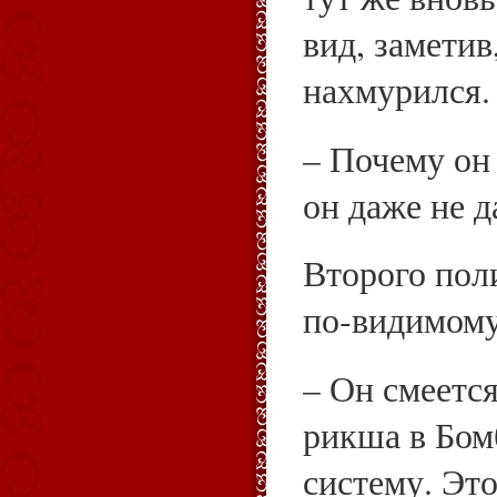
вид, замети
нахмурился.
– Почему он
он даже не д
Второго пол
по‑видимому
– Он смеетс
рикша в Бом
систему. Это