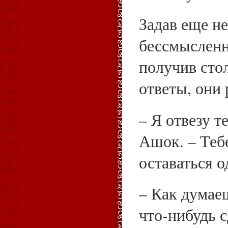
Задав еще н
бессмысленн
получив сто
ответы, они
– Я отвезу те
Ашок. – Тебе
оставаться о
– Как думае
что‑нибудь с