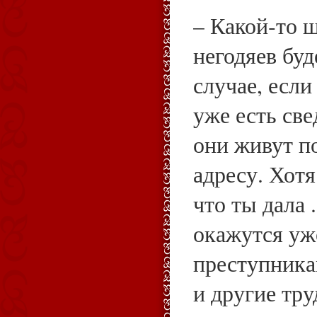
– Какой‑то 
негодяев буд
случае, если
уже есть све
они живут п
адресу. Хотя
что ты дала 
окажутся уж
преступника
и другие тру