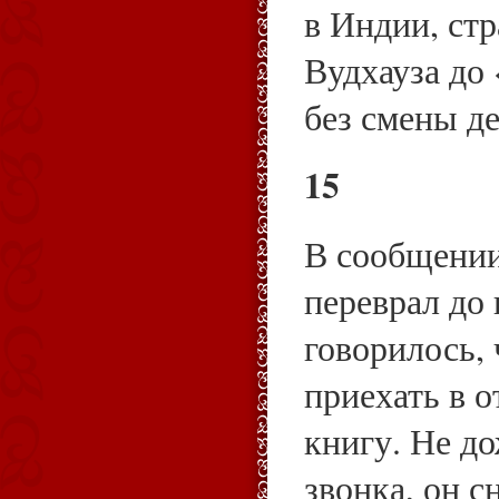
в Индии, стр
Вудхауза до
без смены д
15
В сообщении
переврал до 
говорилось,
приехать в о
книгу. Не д
звонка, он с