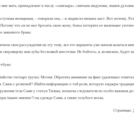
а мне мать, принадлежит к числу «самскара», святынь индуизма, знаков духовн
ступная женщинам, – говорила она, – и людям из низших каст. Вот почему, Роз,
 Потому что он не мог бросить свою жену, боясь потерять ее маленькое уютнен
ю законного брака.
ончила свои рассуждения на эту тему, все его варианты уже начали казаться мне
 сверлящему вам зубы без всякой анестезии. Не бойтесь, и, возможно, будет не
утбуке:
йство (четыре трупа). Мотив: Обратить внимание на факт удаленных генитали
. Связь с религией? (Найти информацию о той роли, которую хиджры традици
аружения тела Сами у статуи Тилака, попытка следователя по особо важным дел
ры (каких именно?) на одежде Сами, а также голубого воска.
Страницы: