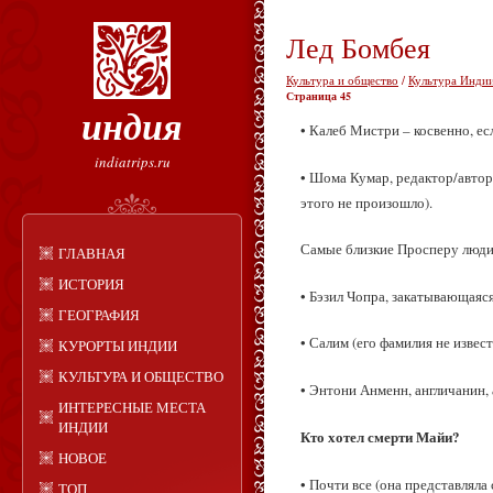
Лед Бомбея
Культура и общество
/
Культура Индии
Страница 45
индия
• Калеб Мистри – косвенно, е
indiatrips.ru
• Шома Кумар, редактор/автор
этого не произошло).
Самые близкие Просперу люди
ГЛАВНАЯ
ИСТОРИЯ
• Бэзил Чопра, закатывающаяся
ГЕОГРАФИЯ
• Салим (его фамилия не извес
КУРОРТЫ ИНДИИ
КУЛЬТУРА И ОБЩЕСТВО
• Энтони Анменн, англичанин,
ИНТЕРЕСНЫЕ МЕСТА
ИНДИИ
Кто хотел смерти Майи?
НОВОЕ
• Почти все (она представляла
ТОП