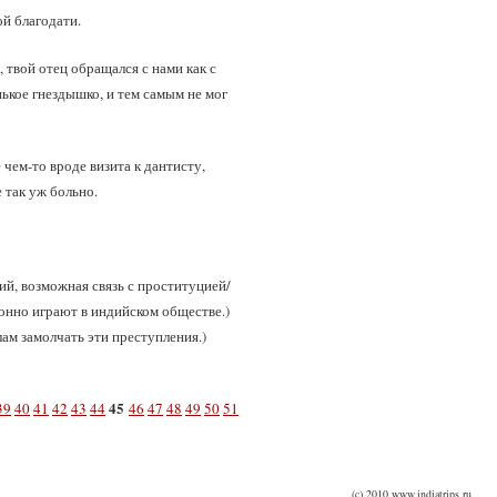
ой благодати.
 твой отец обращался с нами как с
ькое гнездышко, и тем самым не мог
 чем‑то вроде визита к дантисту,
 так уж больно.
й, возможная связь с проституцией/
онно играют в индийском обществе.)
ам замолчать эти преступления.)
45
39
40
41
42
43
44
46
47
48
49
50
51
(c) 2010 www.indiatrips.ru.