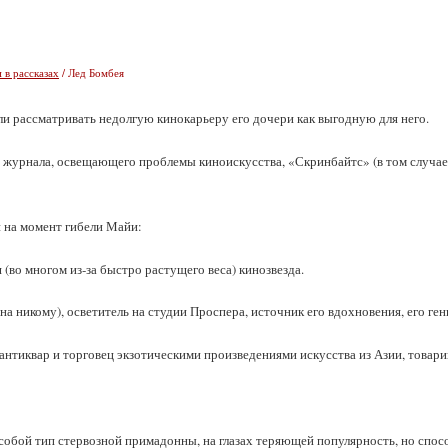
 в рассказах
/ Лед Бомбея
сли рассматривать недолгую кинокарьеру его дочери как выгодную для него.
 журнала, освещающего проблемы киноискусства, «Скринбайтс» (в том случае,
 на момент гибели Майи:
 (во многом из‑за быстро растущего веса) кинозвезда.
тна никому), осветитель на студии Проспера, источник его вдохновения, его ген
 антиквар и торговец экзотическими произведениями искусства из Азии, товар
 собой тип стервозной примадонны, на глазах теряющей популярность, но спосо