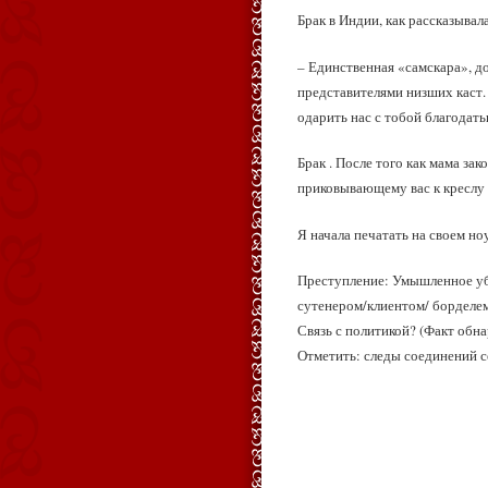
Брак в Индии, как рассказывал
– Единственная «самскара», до
представителями низших каст.
одарить нас с тобой благодать
Брак . После того как мама зак
приковывающему вас к креслу и
Я начала печатать на своем но
Преступление: Умышленное уби
сутенером/клиентом/ борделем
Связь с политикой? (Факт обн
Отметить: следы соединений се