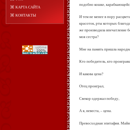
подобно кошке, карабкающейся
КАРТА САЙТА
КОНТАКТЫ
И тем не менее в пору расцве
красоток, рты которых благод
же производила впечатление б
моя сестра?
Мне на память пришла народна
Кто победитель, кто проиграв
И какова цена?
Отец проиграл,
Свекор одержал победу,
А я, невеста, – цена.
Превосходная эпитафия. Майя 