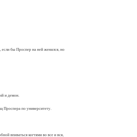
 если бы Проспер на ней женился, но
ий и демон.
ищ Проспера по университету.
бной впиваться когтями во все и вся,