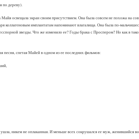
 по дереву).
та Майя освещала экран своим присутствием. Она была совсем не похожа на 
аря коллагеновым имплантатам напоминают влагалища. Она была по‑мальчишеск
есспорной звезды. Что же изменило ее? Годы брака с Проспером? Но как в так
я песня, спетая Майей в одном из ее последних фильмов:
ший,
ушла, никем не оплаканная. И меньше всех сокрушался ее муж, женившийся во 