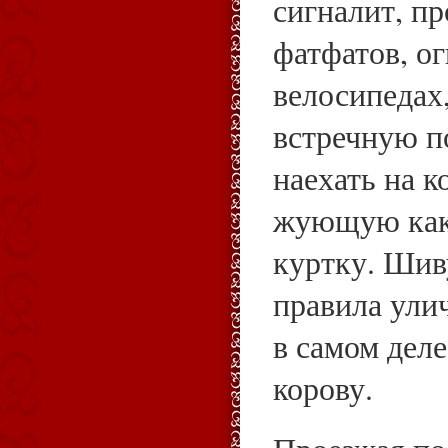
сигналит, п
фатфатов, о
велосипедах
встречную п
наехать на к
жующую как
куртку. Шив
правила ули
в самом деле
корову.