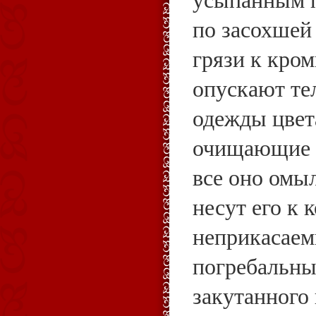
по засохшей
грязи к кро
опускают тел
одежды цвет
очищающие в
все оно омыл
несут его к 
неприкасае
погребальны
закутанного 