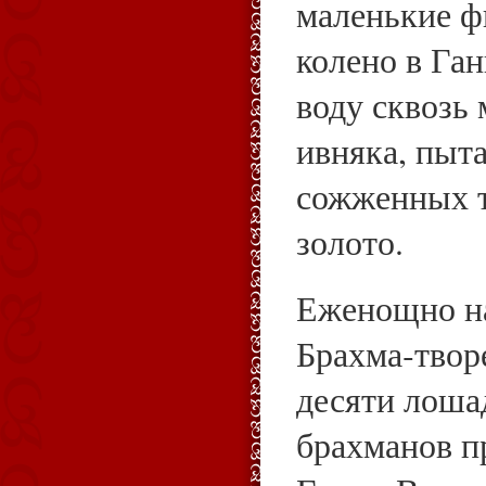
маленькие ф
колено в Га
воду сквозь 
ивняка, пыта
сожженных т
золото.
Еженощно на
Брахма‑твор
десяти лоша
брахманов п