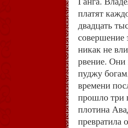
Ганга. Влад
платят кажд
двадцать тыс
совершение э
никак не вл
рвение. Они
пуджу богам
времени пос
прошло три 
плотина Ава
превратила 