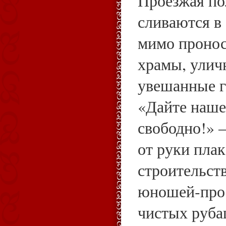
Проезжая по
сливаются в
мимо пронос
храмы, улич
увешанные г
«Дайте наше
свободно!» 
от руки пла
строительст
юношей‑прос
чистых руба