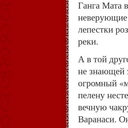
Ганга Мата в
неверующие 
лепестки ро
реки.
А в той друг
не знающей 
огромный «м
пелену нест
вечную чакр
Варанаси. О