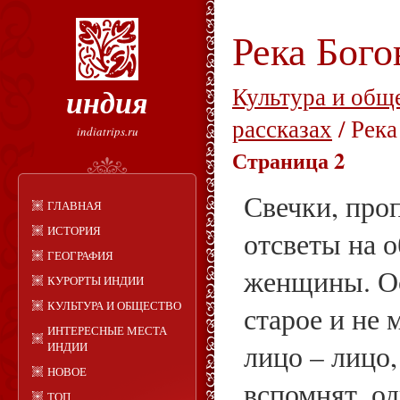
Река Бого
индия
Культура и общ
рассказах
/ Река
indiatrips.ru
Страница 2
Свечки, про
ГЛАВНАЯ
ИСТОРИЯ
отсветы на 
ГЕОГРАФИЯ
женщины. О
КУРОРТЫ ИНДИИ
КУЛЬТУРА И ОБЩЕСТВО
старое и не
ИНТЕРЕСНЫЕ МЕСТА
лицо – лицо,
ИНДИИ
НОВОЕ
вспомнят, о
ТОП