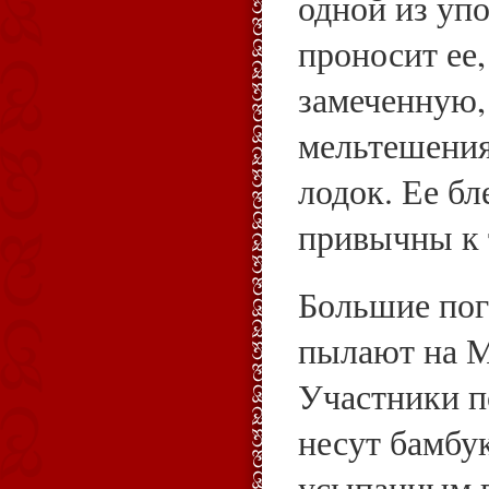
одной из уп
проносит ее,
замеченную,
мельтешения
лодок. Ее б
привычны к 
Большие пог
пылают на М
Участники п
несут бамбу
усыпанным п