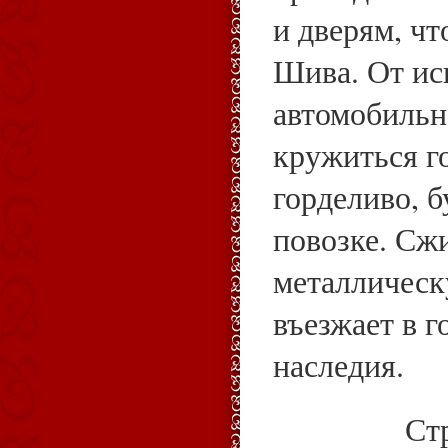
и дверям, ч
Шива. От ис
автомобильн
кружиться г
горделиво, б
повозке. Сж
металлическ
въезжает в г
наследия.
Ст