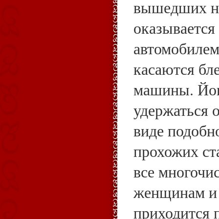
вышедших на
оказывается
автомобилем
касаются бл
машины. Йог
удержаться 
виде подобн
прохожих ст
все многочи
женщинам и
приходится 