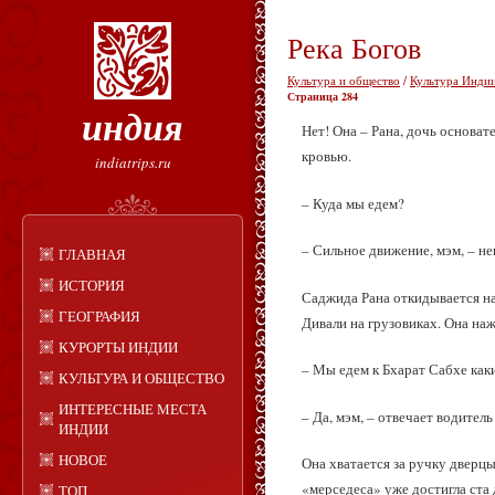
Река Богов
Культура и общество
/
Культура Индии
Страница 284
индия
Нет! Она – Рана, дочь основат
кровью.
indiatrips.ru
– Куда мы едем?
– Сильное движение, мэм, – н
ГЛАВНАЯ
ИСТОРИЯ
Саджида Рана откидывается на
ГЕОГРАФИЯ
Дивали на грузовиках. Она на
КУРОРТЫ ИНДИИ
– Мы едем к Бхарат Сабхе ка
КУЛЬТУРА И ОБЩЕСТВО
ИНТЕРЕСНЫЕ МЕСТА
– Да, мэм, – отвечает водител
ИНДИИ
НОВОЕ
Она хватается за ручку дверцы
«мерседеса» уже достигла ста 
ТОП