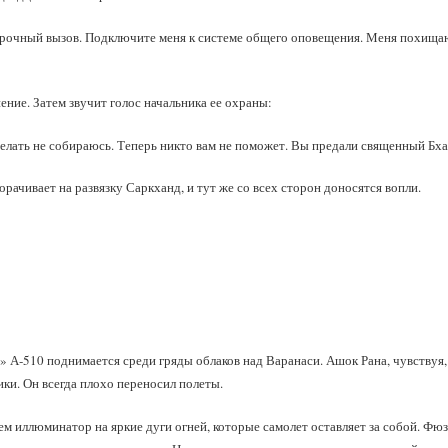
Срочный вызов. Подключите меня к системе общего оповещения. Меня похищаю
ение. Затем звучит голос начальника ее охраны:
елать не собираюсь. Теперь никто вам не поможет. Вы предали священный Бхара
рачивает на развязку Саркханд, и тут же со всех сторон доносятся вопли.
А‑510 поднимается среди гряды облаков над Варанаси. Ашок Рана, чувствуя, к
ики. Он всегда плохо переносил полеты.
м иллюминатор на яркие дуги огней, которые самолет оставляет за собой. Фюз