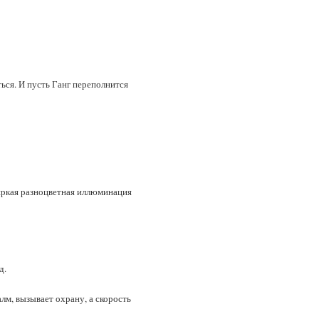
ться. И пусть Ганг переполнится
 яркая разноцветная иллюминация
д.
алм, вызывает охрану, а скорость