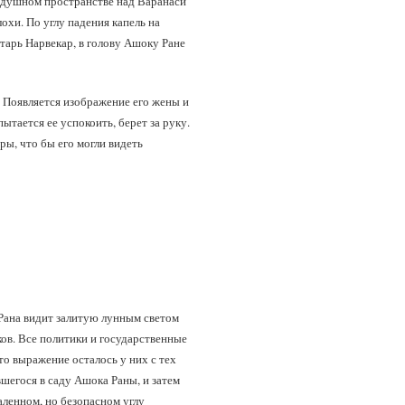
здушном пространстве над Варанаси
хи. По углу падения капель на
етарь Нарвекар, в голову Ашоку Ране
. Появляется изображение его жены и
тается ее успокоить, берет за руку.
ры, что бы его могли видеть
Рана видит залитую лунным светом
ов. Все политики и государственные
то выражение осталось у них с тех
шегося в саду Ашока Раны, и затем
аленном, но безопасном углу