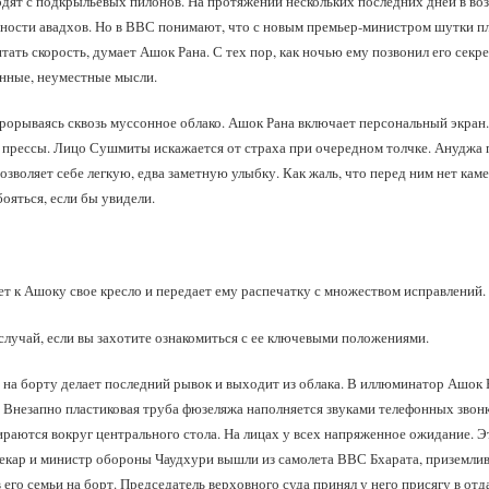
дят с подкрыльевых пилонов. На протяжении нескольких последних дней в во
вности авадхов. Но в ВВС понимают, что с новым премьер‑министром шутки пло
тать скорость, думает Ашок Рана. С тех пор, как ночью ему позвонил его секр
анные, неуместные мысли.
прорываясь сквозь муссонное облако. Ашок Рана включает персональный экран
я прессы. Лицо Сушмиты искажается от страха при очередном толчке. Ануджа пы
воляет себе легкую, едва заметную улыбку. Как жаль, что перед ним нет каме
ояться, если бы увидели.
т к Ашоку свое кресло и передает ему распечатку с множеством исправлений.
 случай, если вы захотите ознакомиться с ее ключевыми положениями.
на борту делает последний рывок и выходит из облака. В иллюминатор Ашок 
. Внезапно пластиковая труба фюзеляжа наполняется звуками телефонных звонк
ираются вокруг центрального стола. На лицах у всех напряженное ожидание. Э
векар и министр обороны Чаудхури вышли из самолета ВВС Бхарата, приземлив
 его семьи на борт. Председатель верховного суда принял у него присягу в отд