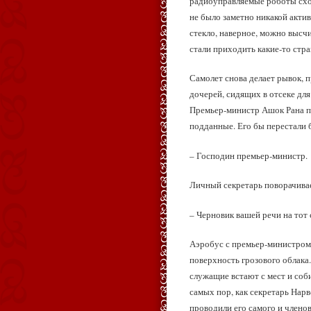
радиоуправляемые роботы схо
не было заметно никакой акти
стекло, наверное, можно высчи
стали приходить какие‑то стр
Самолет снова делает рывок, 
дочерей, сидящих в отсеке дл
Премьер‑министр Ашок Рана поз
подданные. Его бы перестали б
– Господин премьер‑министр.
Личный секретарь поворачивае
– Черновик вашей речи на тот
Аэробус с премьер‑министром 
поверхность грозового облака
служащие встают с мест и соб
самых пор, как секретарь Нар
проводили его самого и членов