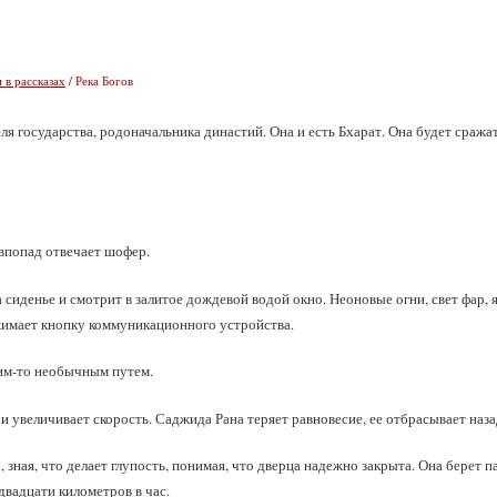
 в рассказах
/ Река Богов
еля государства, родоначальника династий. Она и есть Бхарат. Она будет сража
евпопад отвечает шофер.
 сиденье и смотрит в залитое дождевой водой окно. Неоновые огни, свет фар,
жимает кнопку коммуникационного устройства.
ким‑то необычным путем.
ь и увеличивает скорость. Саджида Рана теряет равновесие, ее отбрасывает наза
, зная, что делает глупость, понимая, что дверца надежно закрыта. Она берет п
двадцати километров в час.