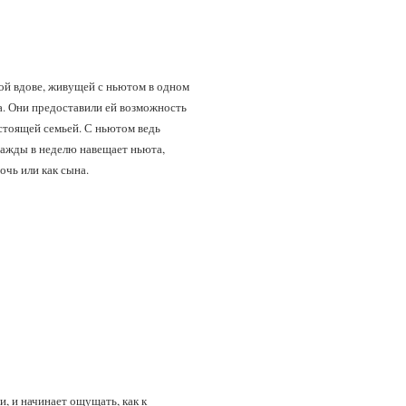
рой вдове, живущей с ньютом в одном
а. Они предоставили ей возможность
астоящей семьей. С ньютом ведь
дважды в неделю навещает ньюта,
очь или как сына.
, и начинает ощущать, как к