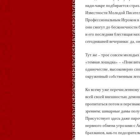
нади‑чакре подбирается стра
Известности Молодой Писатель
Профессиональным Игроком в Г
они смогут до бесконечности 
и его последняя блестящая нах
сегодняшней вечеринки: да, он
Тут же – трое совсем молодых
«темная лошадка» – «Повелите
одиночестве, высокомерно спо
окруженный собственным леги
Ко всему уже перечисленному 
всей своей внешностью демонс
пропитаться потом и перезнак
зрением; шикарные дамы полу
Присутствует здесь даже пароч
нервного обмена угрозами с А
брахманов, как‑то подозрител