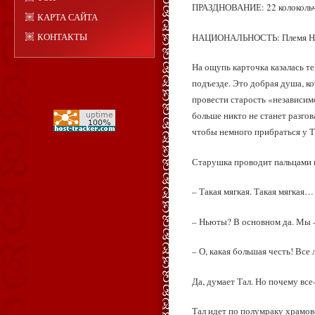
ПРАЗДНОВАНИЕ: 22 колокольч
КАРТА САЙТА
КОНТАКТЫ
НАЦИОНАЛЬНОСТЬ: Племя Н
На ощупь карточка казалась те
подъезде. Это добрая душа, к
провести старость «независимо
больше никто не станет разгов
чтобы немного прибраться у Та
Старушка проводит пальцами п
– Такая мягкая. Такая мягкая… 
– Ньюты? В основном да. Мы –
– О, какая большая честь! Все
Да, думает Тал. Но почему все
Тал идет по полумраку храмов