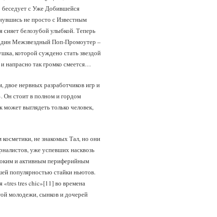
 беседует с Уже Добившейся
кнувшись не просто с Известным
я сияет белозубой улыбкой. Теперь
сподин Межзвездный Поп‑Промоутер –
ушка, которой суждено стать звездой
м и напрасно так громко смеется…
, двое нервных разработчиков игр и
 Он стоит в полном и гордом
 может выглядеть только человек,
косметики, не знакомых Тал, но они
рналистов, уже успевших насквозь
ироким и активным периферийным
шей популярностью стайки ньютов.
tres tres chic»[11] во времена
той молодежи, сынков и дочерей