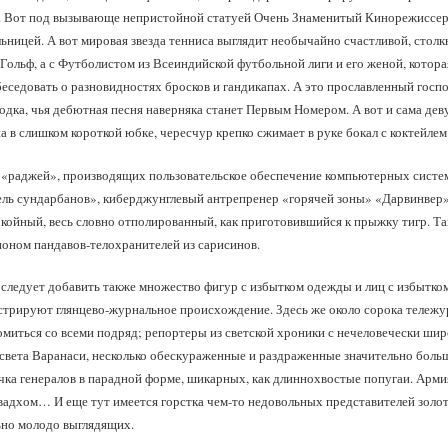
х. Вот под вызывающе непристойной статуей Очень Знаменитый Кинорежиссер
ницей. А вот мировая звезда тенниса выглядит необычайно счастливой, стол
ольф, а с Футболистом из Всеиндийской футбольной лиги и его женой, котора
беседовать о разновидностях бросков и гандикапах. А это прославленный го
одка, чья дебютная песня наверняка станет Первым Номером. А вот и сама дев
а в слишком короткой юбке, чересчур крепко сжимает в руке бокал с коктейле
 «раджей», производящих пользовательское обеспечение компьютерных систем
ль сундарбанов», киберджунглевый антрепренер «горячей зоны» «Дарвинвер».
койный, весь словно отполированный, как приготовившийся к прыжку тигр. Так
оном пандавов‑телохранителей из сарисинов.
следует добавить также множество фигур с избытком одежды и лиц с избытком 
трируют глянцево‑журнальное происхождение. Здесь же около сорока тележу
омиться со всеми подряд; репортеры из светской хроники с нечеловечески ш
света Варанаси, несколько обескураженные и раздраженные значительно боль
ка генералов в парадной форме, шикарных, как длиннохвостые попугаи. Армия «
вадхом… И еще тут имеется горстка чем‑то недовольных представителей золо
ьно молодо выглядящих.