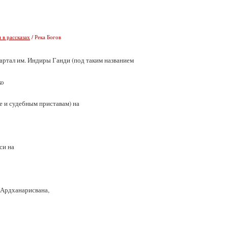
 в рассказах
/ Река Богов
вартал им. Индиры Ганди (под таким названием
ко
ве и судебным приставам) на
си на
рдханарисвана,