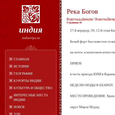
Река Богов
Культура и общество
/
Культура Индии
Страница 41
индия
27‑й коридор, 30, 12‑й этаж К
indiatrips.ru
Белый форт был известен толь
на почте, в налоговом агентст
ГЛАВНАЯ
ПРИЕМ
ИСТОРИЯ
ГЕОГРАФИЯ
в честь приезда ЮЛИ в Варана
КУРОРТЫ ИНДИИ
НЕДЕЛЮ МОДЫ В БХАРАТЕ
КУЛЬТУРА И ОБЩЕСТВО
ИНТЕРЕСНЫЕ МЕСТА
МЕСТО ПРОВЕДЕНИЯ: Храм А
ИНДИИ
округ Мирза Мурад
НОВОЕ
ТОП