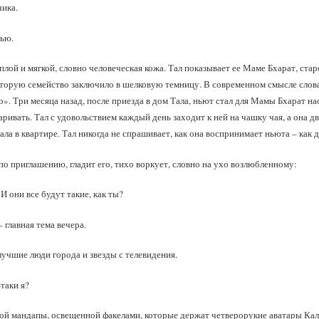
ика.
ью.
плой и мягкой, словно человеческая кожа. Тал показывает ее Маме Бхарат, ста
оторую семейство заключило в шелковую темницу. В современном смысле слов
». Три месяца назад, после приезда в дом Тала, ньют стал для Мамы Бхарат н
аривать. Тал с удовольствием каждый день заходит к ней на чашку чая, а она 
ла в квартире. Тал никогда не спрашивает, как она воспринимает ньюта – как д
о приглашению, гладит его, тихо воркует, словно на ухо возлюбленному:
И они все будут такие, как ты?
 главная тема вечера.
 лучшие люди города и звезды с телевидения.
‑таки я?
ой мандапы, освещенной факелами, которые держат четверорукие аватары Кали