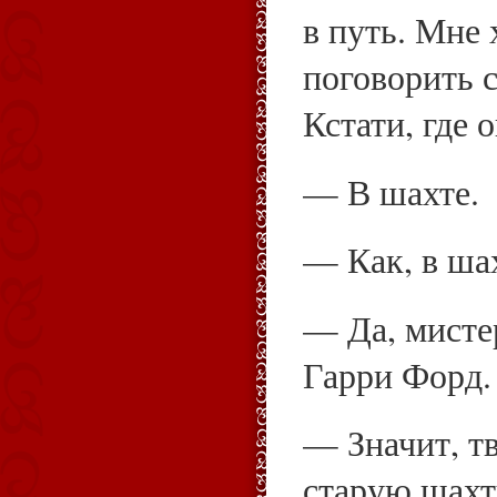
в путь. Мне 
поговорить 
Кстати, где 
— В шахте.
— Как, в ша
— Да, мисте
Гарри Форд.
— Значит, т
старую шахт