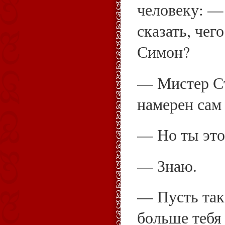
человеку: —
сказать, чег
Симон?
— Мистер Ст
намерен сам 
— Но ты это
— Знаю.
— Пусть так,
больше тебя