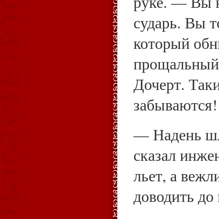
руке. — Вы 
сударь. Вы т
который обн
прощальный 
Дочерт. Так
забываются!
— Надень шл
сказал инже
льет, а вежл
доводить до