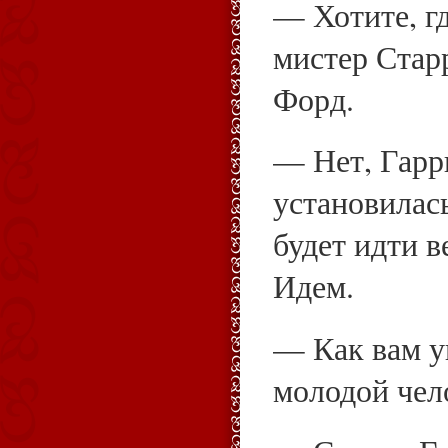
— Хотите, г
мистер Стар
Форд.
— Нет, Гарр
установилас
будет идти в
Идем.
— Как вам у
молодой чел