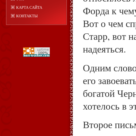
Форда к чем
КАРТА САЙТА
КОНТАКТЫ
Вот о чем с
Старр, вот н
надеяться.
Одним слово
его завоеват
богатой Чер
хотелось в э
Второе письм