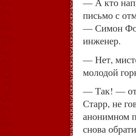
— А кто нап
письмо с от
— Симон Фо
инженер.
— Нет, мист
молодой гор
— Так! — от
Старр, не го
анонимном п
снова обрат