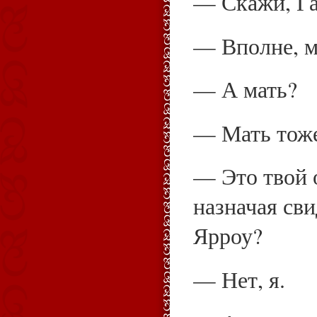
— Скажи, Га
— Вполне, м
— А мать?
— Мать тож
— Это твой 
назначая сви
Ярроу?
— Нет, я.