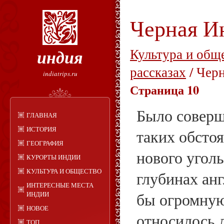
Черная И
индия
Культура и общ
рассказах
/ Чер
indiatrips.ru
Страница 10
Было соверш
ГЛАВНАЯ
ИСТОРИЯ
таких обсто
ГЕОГРАФИЯ
нового уголь
КУРОРТЫ ИНДИИ
КУЛЬТУРА И ОБЩЕСТВО
глубинах ан
ИНТЕРЕСНЫЕ МЕСТА
бы огромную
ИНДИИ
НОВОЕ
относилось 
ТОП