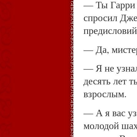
— Ты Гарри
спросил Дже
предисловий
— Да, мисте
— Я не узнал
десять лет т
взрослым.
— А я вас у
молодой шах