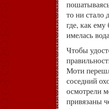
пошатываясь
то ни стало 
где, как ему
имелась вода
Чтобы удост
правильност
Моти перешл
соседний ох
осмотрели м
привязаны ч