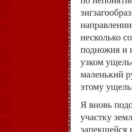
зигзагообраз
направлении 
несколько со
подножия и и
узком ущелье
маленький р
этому ущель
Я вновь под
участку зем
запекшейся 