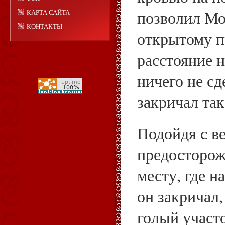
позволил Мо
КАРТА САЙТА
КОНТАКТЫ
открытому п
расстояние 
ничего не сд
закричал так
Подойдя с 
предосторож
месту, где н
он закричал,
голый участо