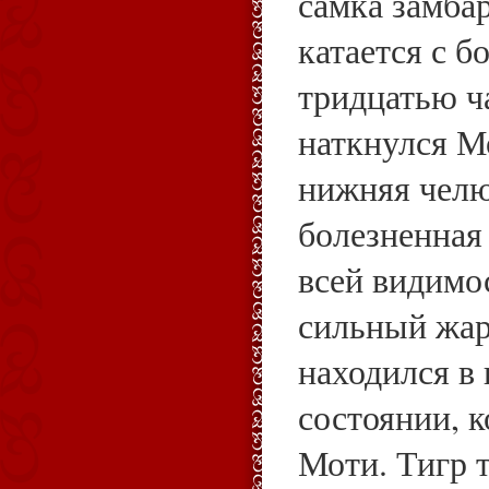
самка замбар
катается с б
тридцатью ча
наткнулся М
нижняя челю
болезненная
всей видимос
сильный жар,
находился в
состоянии, 
Моти. Тигр 