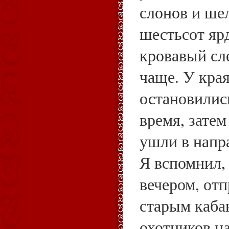
слонов и ше
шестьсот ярд
кровавый сл
чаще. У кра
остановилис
время, затем
ушли в напр
Я вспомнил,
вечером, отп
старым каба
охотников н