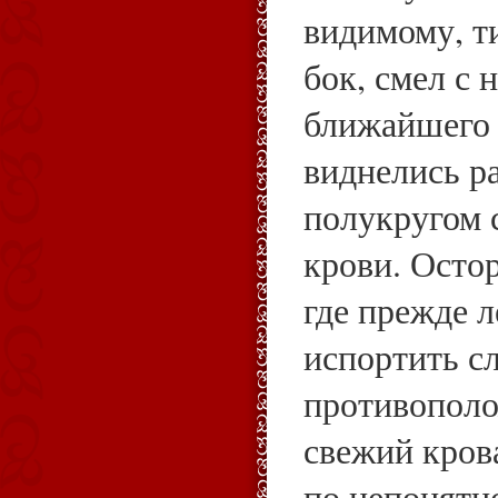
видимому, ти
бок, смел с 
ближайшего 
виднелись р
полукругом 
крови. Осто
где прежде л
испортить сл
противополо
свежий кров
по непонятн