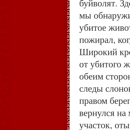
буйволят. Зд
мы обнаружи
убитое живот
пожирал, ког
Широкий кро
от убитого ж
обеим сторо
следы слоно
правом берег
вернулся на
участок, оты