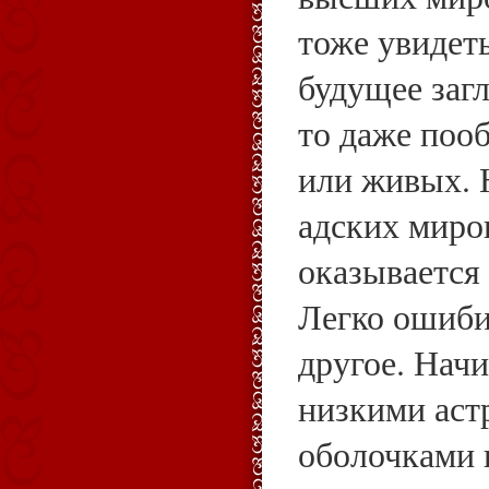
тоже увидеть
будущее заг
то даже поо
или живых. Н
адских миро
оказывается 
Легко ошиби
другое. Нач
низкими аст
оболочками 