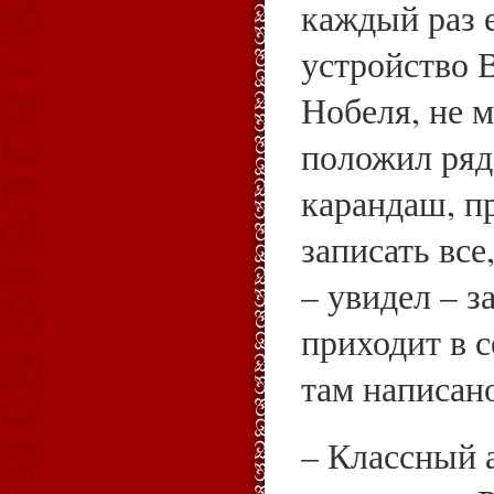
каждый раз 
устройство 
Нобеля, не 
положил ряд
карандаш, п
записать все
– увидел – з
приходит в се
там написано
– Классный а