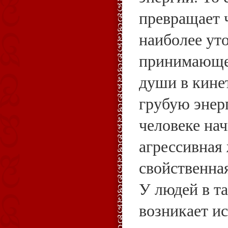
превращает 
наиболее ут
принимающей
души в кине
грубую энерг
человеке на
агрессивная
свойственна
У людей в т
возникает и