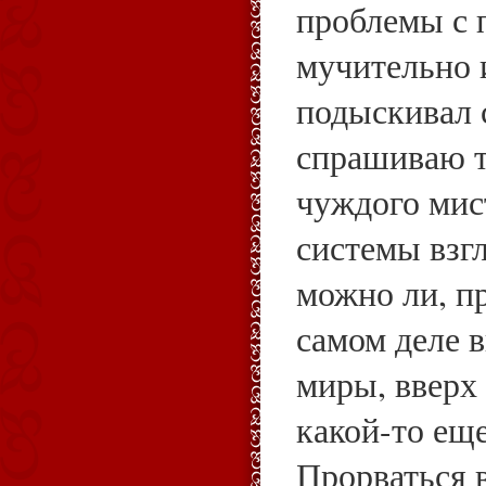
проблемы с 
мучительно 
подыскивал с
спрашиваю те
чуждого мис
системы взг
можно ли, п
самом деле 
миры, вверх
какой-то ещ
Прорваться 