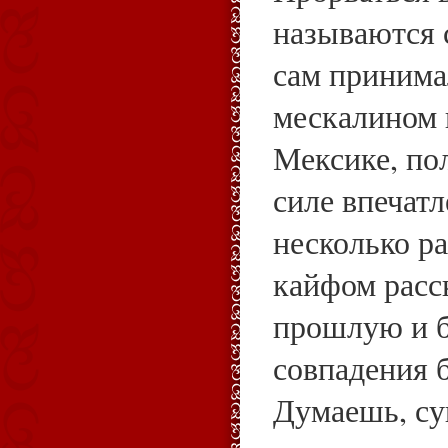
называются 
сам принима
мескалином 
Мексике, по
силе впечат
несколько р
кайфом расс
прошлую и 
совпадения 
Думаешь, су