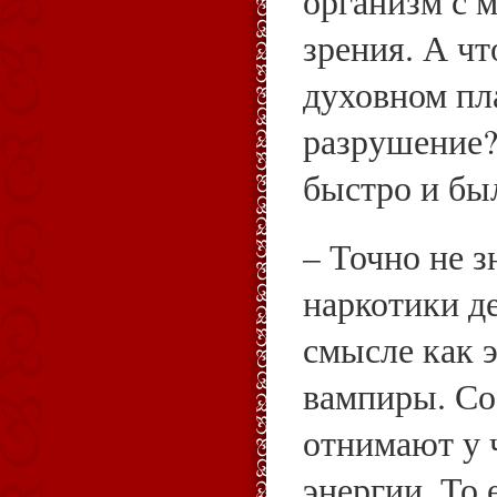
организм с 
зрения. А чт
духовном пл
разрушение?
быстро и бы
– Точно не з
наркотики д
смысле как 
вампиры. Со
отнимают у 
энергии. То 