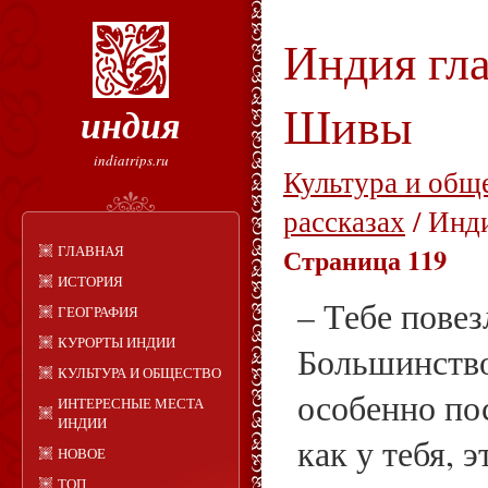
Индия гла
Шивы
индия
indiatrips.ru
Культура и общ
рассказах
/ Инд
ГЛАВНАЯ
Страница 119
ИСТОРИЯ
– Тебе повез
ГЕОГРАФИЯ
КУРОРТЫ ИНДИИ
Большинство
КУЛЬТУРА И ОБЩЕСТВО
особенно по
ИНТЕРЕСНЫЕ МЕСТА
ИНДИИ
как у тебя, э
НОВОЕ
ТОП