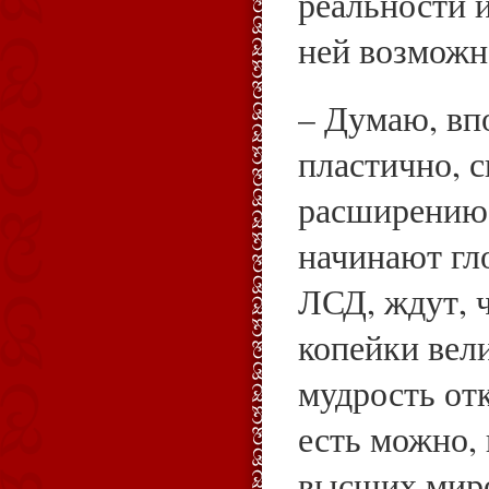
реальности 
ней возможн
– Думаю, вп
пластично, 
расширению.
начинают гл
ЛСД, ждут, ч
копейки вел
мудрость отк
есть можно, 
высших миро