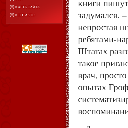
книги пишут
КАРТА САЙТА
задумался. 
КОНТАКТЫ
непростая ш
ребятами-на
Штатах разг
такое приглю
врач, просто
опытах Гроф
систематизи
воспоминан