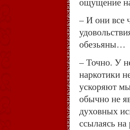
ощущение н
– И они все 
удовольстви
обезьяны…
– Точно. У 
наркотики н
ускоряют мы
обычно не яв
духовных иск
ссылаясь на