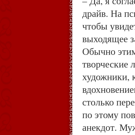
– Да, я согл
драйв. На пс
чтобы увиде
выходящее з
Обычно этим
творческие 
художники, 
вдохновение
столько пере
по этому по
анекдот. Му