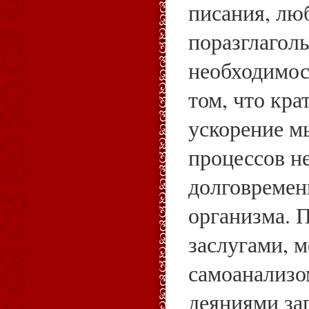
писания, лю
поразглаголь
необходимос
том, что кр
ускорение м
процессов н
долговремен
организма. 
заслугами, 
самоанализо
деяниями за