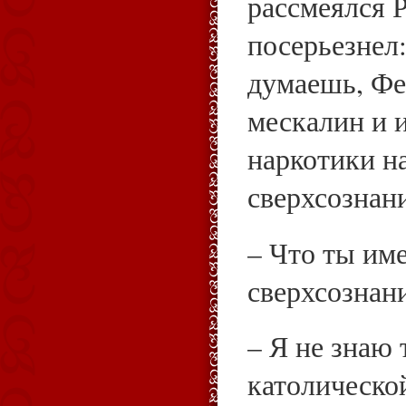
рассмеялся Р
посерьезнел:
думаешь, Фе
мескалин и 
наркотики на
сверхсознан
– Что ты им
сверхсознан
– Я не знаю 
католической