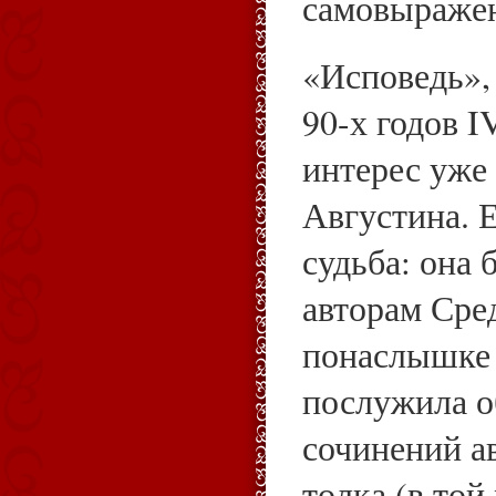
самовыраже
«Исповедь»,
90-х годов I
интерес уже
Августина. 
судьба: она
авторам Сре
понаслышке 
послужила о
сочинений а
толка (в той