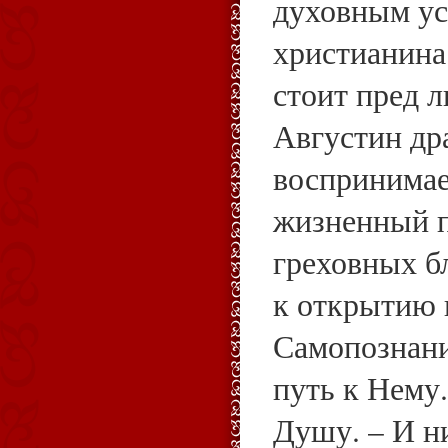
духовным у
христианина.
стоит пред 
Августин др
воспринимае
жизненный п
греховных б
к открытию 
Самопознани
путь к Нему.
Душу. – И ни