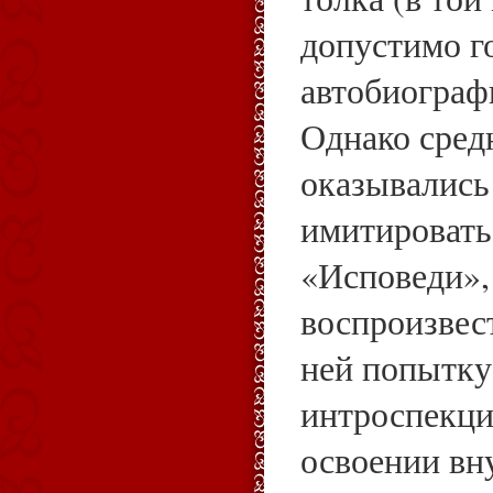
допустимо г
автобиограф
Однако сред
оказывались
имитироват
«Исповеди»,
воспроизвес
ней попытку
интроспекци
освоении вн