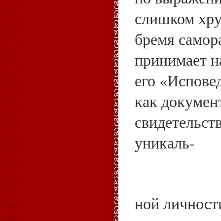
слишком хру
бремя самор
принимает на
его «Исповед
как докумен
свидетельст
уникаль-
ной личност