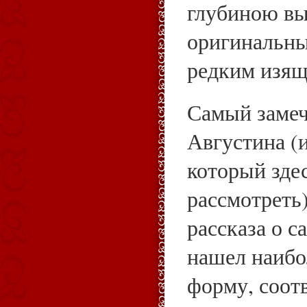
глубиною вы
оригинальны
редким изящ
Самый замеч
Августина (
который зде
рассмотреть
рассказа о с
нашел наибо
форму, соо