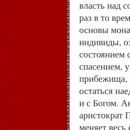
власть над 
раз в то вре
основы мона
индивиды, о
состоянием 
спасением, у
прибежища, 
остаться нае
и с Богом. 
аристократ 
меняет весь 