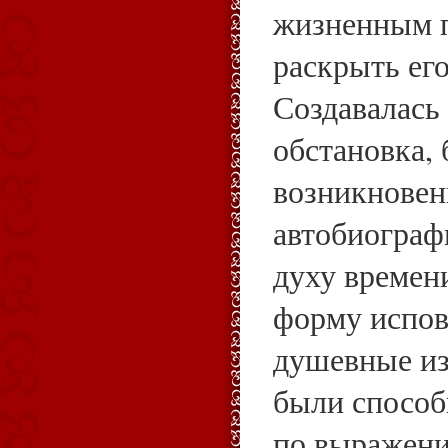
жизненным п
раскрыть ег
Создавалась
обстановка, 
возникновен
автобиографи
духу времени
форму испов
душевные из
были способ
по выражени