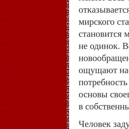
отказываетс
мирского ста
становится 
не одинок. 
новообраще
ощущают на
потребность
основы свое
в собственн
Человек зад