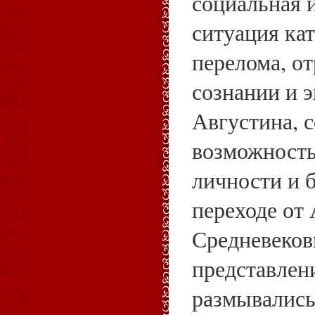
социальная 
ситуация ка
перелома, о
сознании и 
Августина, 
возможность
личности и 
переходе от
Средневеков
представлен
размывались