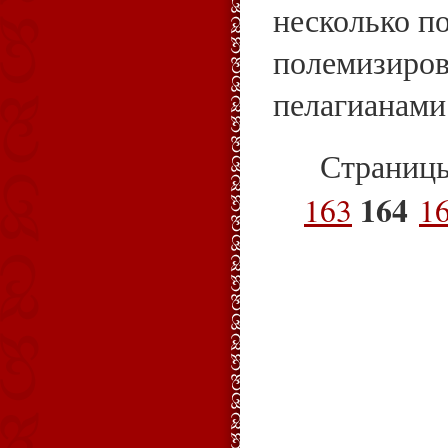
несколько п
полемизиров
пелагианами
Страниц
164
163
1