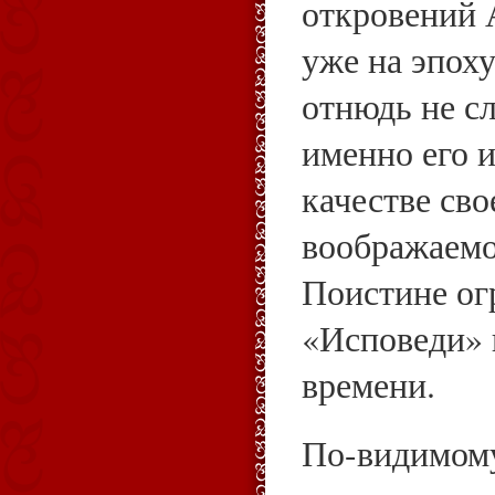
откровений 
уже на эпох
отнюдь не сл
именно его 
качестве сво
воображаемо
Поистине ог
«Исповеди» 
времени.
По-видимому