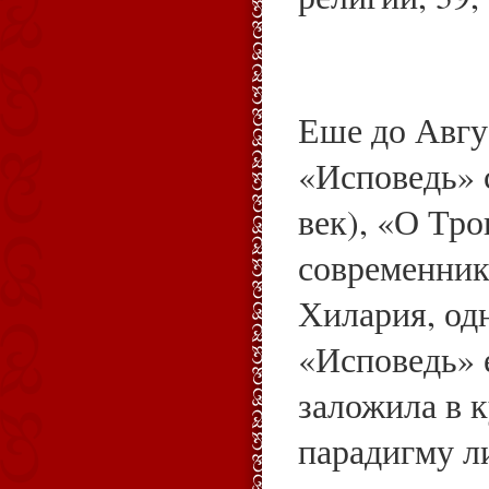
Еше до Авгу
«Исповедь» 
век), «О Тро
современник
Хилария, од
«Исповедь» 
заложила в 
парадигму л