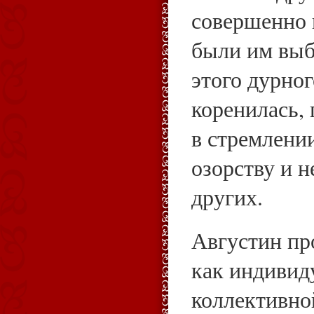
совершенно 
были им выб
этого дурно
коренилась, 
в стремлени
озорству и н
других.
Августин пр
как индивид
коллективно