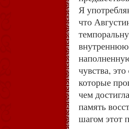
Я употребля
что Августи
темпоральну
внутреннюю 
наполненную
чувства, это
которые про
чем достигла
память восст
шагом этот п