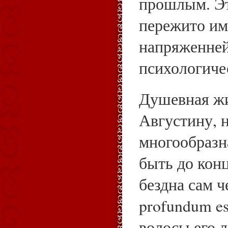
прошлым. Эт
пережито им
напряженне
психологиче
Душевная жи
Августину, 
многообразн
быть до кон
бездна сам ч
profundum e
волосы его л