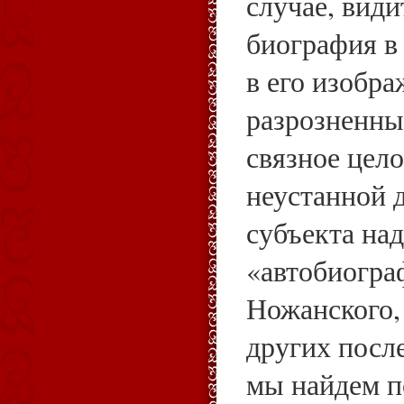
случае, види
биография в
в его изобра
разрозненны
связное цело
неустанной 
субъекта над
«автобиогра
Ножанского,
других посл
мы найдем п