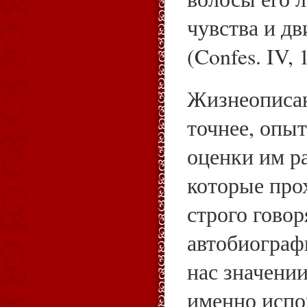
чувства и дв
(Confes. IV, 
Жизнеописан
точнее, опы
оценки им р
которые про
строго говор
автобиограф
нас значении
именно испо