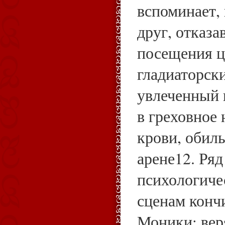
вспоминает, 
друг, отказ
посещения ц
гладиаторски
увлеченный 
в греховное 
крови, обил
арене12. Ря
психологиче
сценам конч
Моники: веря