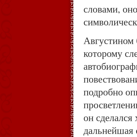
словами, он
символическ
Августином 
которому сл
автобиограф
повествован
подробно оп
просветлению
он сделался
дальнейшая 