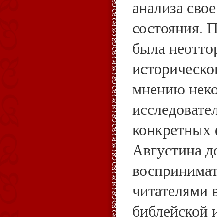
анализа сво
состояния. П
была неотто
историческо
мнению нек
исследовател
конкретных 
Августина д
воспринимат
читателями в
библейской 