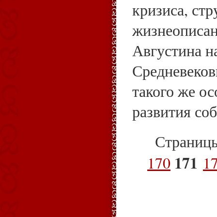
кризиса, ст
жизнеописан
Августина н
Средневеков
такого же ос
развития со
Страниц
171
170
1