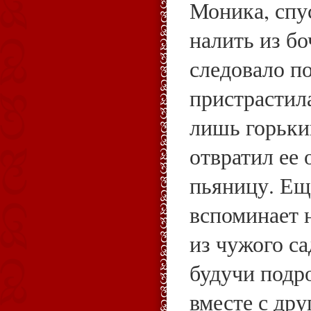
Моника, спу
налить из бо
следовало по
пристрастила
лишь горьки
отвратил ее 
пьяницу. Ещ
вспоминает 
из чужого са
будучи подр
вместе с др