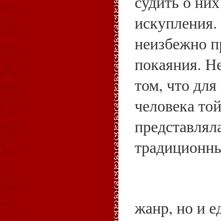
судить о них
искупления. 
неизбежно п
покаяния. Не
том, что для
человека то
представляла
традиционн
жанр, но и е