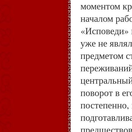
моментом кр
началом раб
«Исповеди» 
уже не являл
предметом с
переживаний
центральны
поворот в ег
постепенно,
подготавлив
предшествов