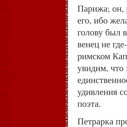
Парижа; он, 
его, ибо жел
голову был 
венец не где
римском Кап
увидим, что 
единственно
удивления с
поэта.
Петрарка пр