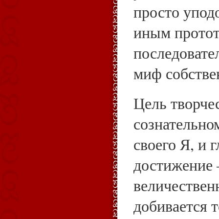
просто уподо
иным протот
последовате
миф собстве
Цель творчес
сознательно
своего Я, и 
достижение 
величествен
добивается т