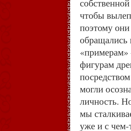
собственной 
чтобы вылеп
поэтому они
обращались 
«примерам»
фигурам дре
посредством
могли осозн
личность. Н
мы сталкива
уже и с чем-