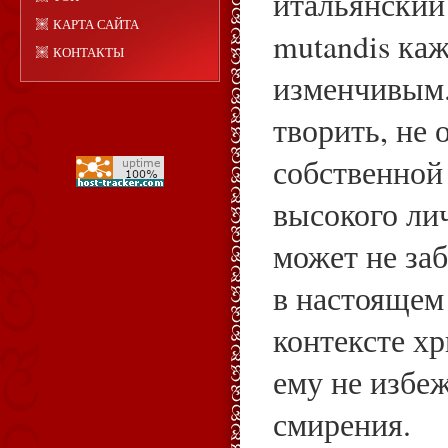
итальянский 
КАРТА САЙТА
mutandis ка
КОНТАКТЫ
изменчивым.
творить, не 
собственной
высокого лич
может не заб
в настоящем
контексте х
ему не избе
смирения.