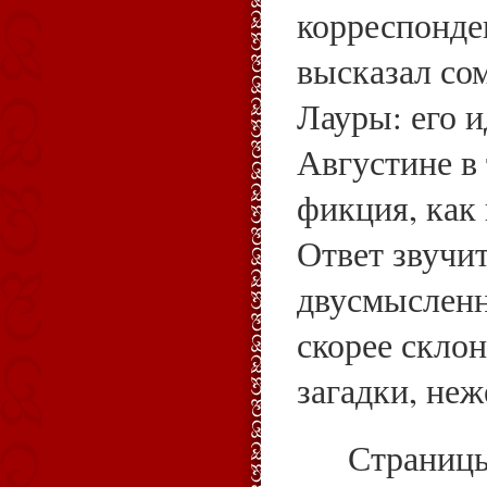
корреспонде
высказал со
Лауры: его и
Августине в
фикция, как
Ответ звучи
двусмысленн
скорее склон
загадки, неж
Страниц