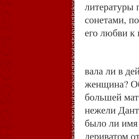
литературы 
сонетами, п
его любви к 
вала ли в де
женщина? Об
большей мат
нежели Дант
было ли имя
дериватом от