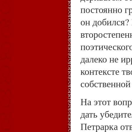
постоянно г
он добился?
второстепен
поэтического
далеко не и
контексте т
собственной
На этот воп
дать убедите
Петрарка от