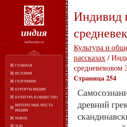
Индивид 
средневек
индия
indiatrips.ru
Культура и общ
рассказах
/ Инд
ГЛАВНАЯ
средневековом 
ИСТОРИЯ
Страница 254
ГЕОГРАФИЯ
КУРОРТЫ ИНДИИ
Самосознани
КУЛЬТУРА И ОБЩЕСТВО
древний гре
ИНТЕРЕСНЫЕ МЕСТА
ИНДИИ
скандинавск
НОВОЕ
ТОП