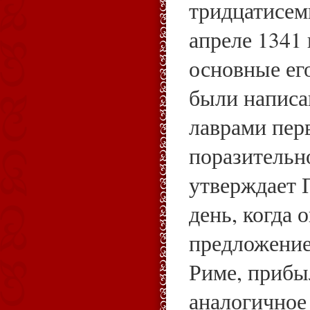
тридцатисем
апреле 1341 
основные ег
были написа
лаврами перв
поразительн
утверждает 
день, когда 
предложение
Риме, прибы
аналогичное