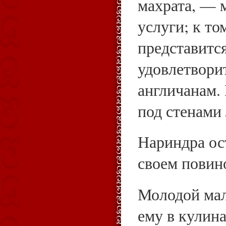
махрата, — 
услуги; к то
представитс
удовлетвори
англичанам.
под стенами
Нариндра ост
своем повин
Молодой мал
ему в кулин