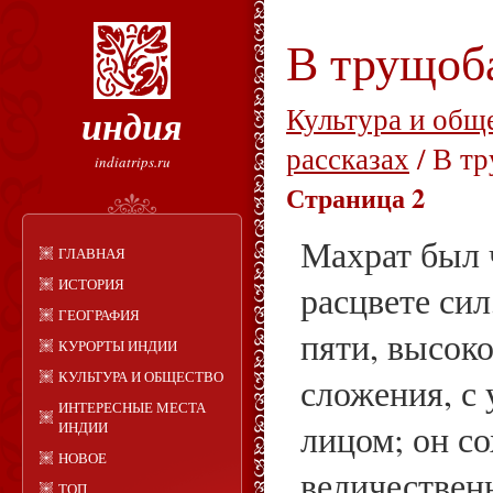
В трущоб
индия
Культура и общ
рассказах
/ В т
indiatrips.ru
Страница 2
Махрат был 
ГЛАВНАЯ
ИСТОРИЯ
расцвете сил
ГЕОГРАФИЯ
пяти, высоко
КУРОРТЫ ИНДИИ
КУЛЬТУРА И ОБЩЕСТВО
сложения, с
ИНТЕРЕСНЫЕ МЕСТА
лицом; он с
ИНДИИ
НОВОЕ
величествен
ТОП