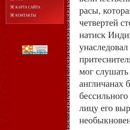
расы, котора
КАРТА САЙТА
КОНТАКТЫ
четвертей с
натиск Инди
унаследовал
притеснител
мог слушать
англичанах 
бессильного 
лицу его вы
необыкновен