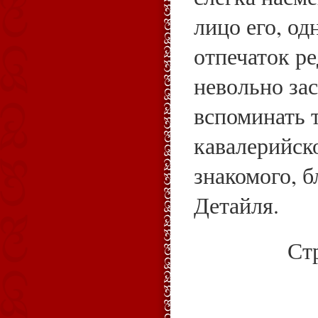
лицо его, о
отпечаток ре
невольно зас
вспоминать 
кавалерийск
знакомого, 
Детайля.
Ст