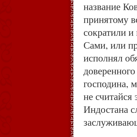
название Ко
принятому в
сократили и 
Сами, или п
исполнял об
доверенного 
господина, м
не считайся 
Индостана с
заслуживаю