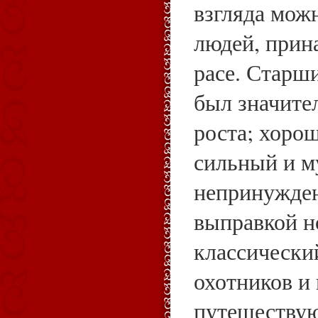
взгляда мож
людей, прин
расе. Старши
был значите
роста; хоро
сильный и м
непринужден
выправкой н
классически
охотников и 
путешеству