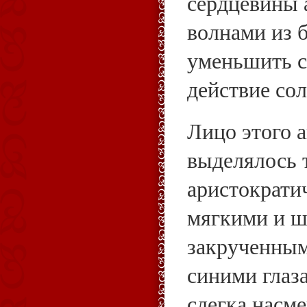
сердцевины 
волнами из 
уменьшить с
действие со
Лицо этого 
выделялось 
аристократи
мягкими и ш
закрученным
синими глаз
слегка насм