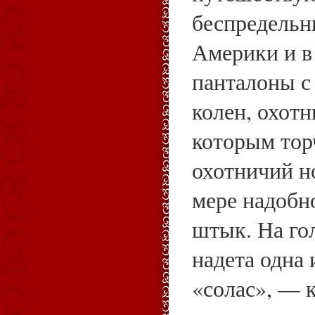
беспредельн
Америки и в
панталоны с
колен, охотн
которым тор
охотничий н
мере надобн
штык. На го
надета одна 
«солас», — 