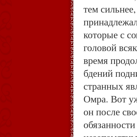
тем сильнее,
принадлежал
которые с с
головой всяк
время продо
бдений подн
странных яв
Омра. Вот уж
он после сво
обязанности 