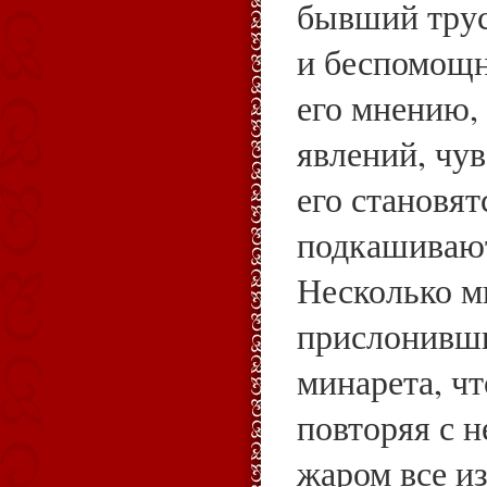
бывший трус
и беспомощн
его мнению,
явлений, чув
его становят
подкашиваю
Несколько м
прислонивши
минарета, чт
повторяя с 
жаром все и