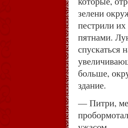
которые, от
зелени окру
пестрили их
пятнами. Лу
спускаться н
увеличивающ
больше, окр
здание.
— Питри, м
пробормотал
ужасом.