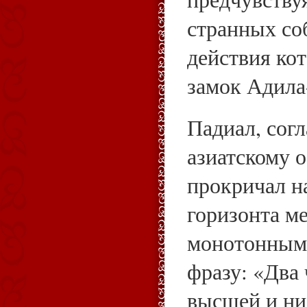
странных со
действия ко
замок Адила
Падиал, сог
азиатскому 
прокричал н
горизонта м
монотонным
фразу: «Два 
высшей и ни