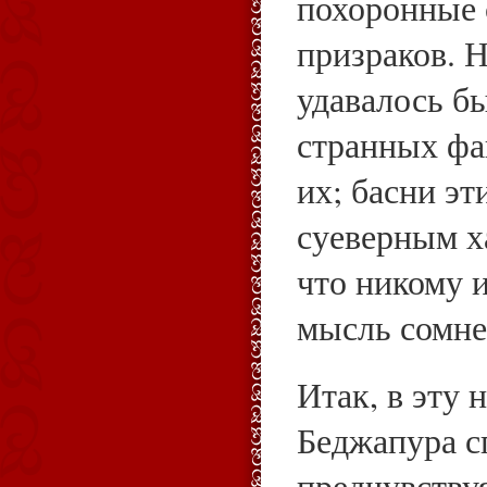
похоронные 
призраков. Н
удавалось б
странных фа
их; басни эт
суеверным х
что никому 
мысль сомнев
Итак, в эту 
Беджапура с
предчувству