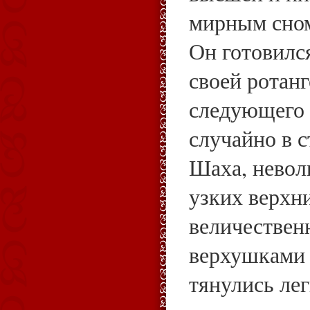
мирным сном
Он готовилс
своей ротан
следующего ч
случайно в 
Шаха, невол
узких верхн
величествен
верхушками 
тянулись лег