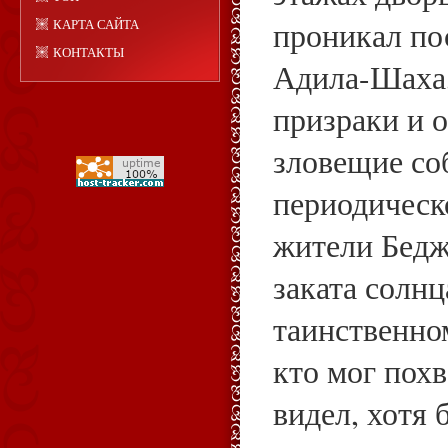
проникал по
КАРТА САЙТА
КОНТАКТЫ
Адила-Шаха,
призраки и о
зловещие со
периодическ
жители Бедж
заката солнц
таинственно
кто мог похв
видел, хотя 