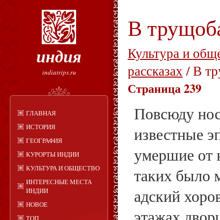
В трущоб
индия
Культура и общ
рассказах
/ В т
indiatrips.ru
Страница 239
Повсюду нос
ГЛАВНАЯ
ИСТОРИЯ
известные эп
ГЕОГРАФИЯ
умершие от 
КУРОРТЫ ИНДИИ
КУЛЬТУРА И ОБЩЕСТВО
таких было 
ИНТЕРЕСНЫЕ МЕСТА
адский хоров
ИНДИИ
НОВОЕ
этажах дворц
ТОП