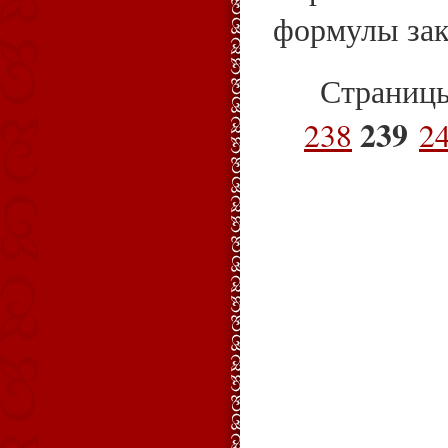
формулы зак
Страниц
239
238
2