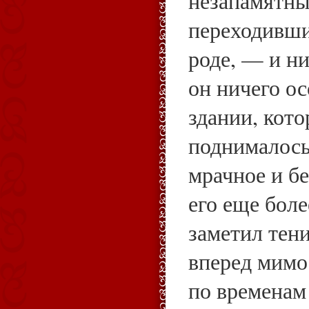
незапамятны
переходившие
роде, — и ни
он ничего ос
здании, кот
поднималось
мрачное и б
его еще боле
заметил тени
вперед мимо
по временам 