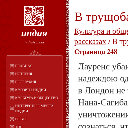
В трущоб
индия
Культура и общ
рассказах
/ В т
indiatrips.ru
Страница 248
Лауренс уба
ГЛАВНАЯ
ИСТОРИЯ
надеждою од
ГЕОГРАФИЯ
в Лондон не 
КУРОРТЫ ИНДИИ
КУЛЬТУРА И ОБЩЕСТВО
Нана-Сагиба,
ИНТЕРЕСНЫЕ МЕСТА
уничтожении
ИНДИИ
НОВОЕ
сознаться, ч
ТОП