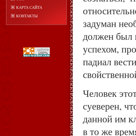
относительн
КАРТА САЙТА
КОНТАКТЫ
задуман нео
должен был 
успехом, пр
падиал вести
свойственно
Человек это
суеверен, чт
данной им к
в то же врем