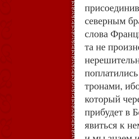
присоединив
северным бр
слова Франц
та не произн
нерешительн
поплатились
тронами, ибо
который чер
прибудет в 
явиться к н
и мы знаем 