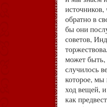
источников, 
обратно в св
бы они пос
советов, Инд
торжествова
может быть, 
случилось в
которое, мы
ход вещей, и
как предвес