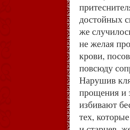
притеснител
достойных с
же случилось
не желая пр
крови, посо
повсюду соп
Нарушив кля
прощения и 
избивают бе
тех, которы
и старцев, ж