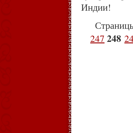
Индии!
Страниц
248
247
2