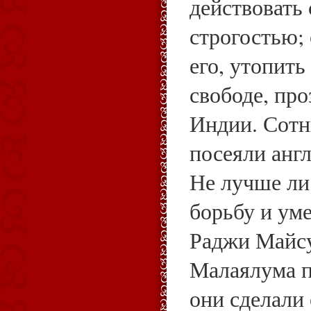
действовать
строгостью; 
его, утопить
свободе, пр
Индии. Сотн
посеяли англ
Не лучше ли 
борьбу и ум
Раджи Майсу
Малаялума п
они сделали