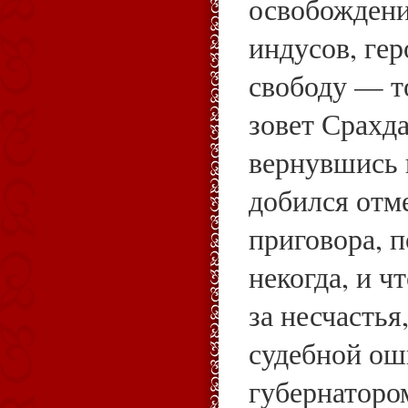
освобождени
индусов, ге
свободу — то
зовет Срахда
вернувшись 
добился отм
приговора, 
некогда, и ч
за несчасть
судебной ош
губернаторо