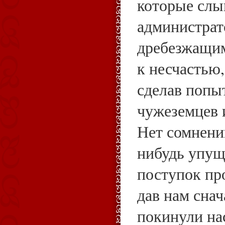
которые слы
администрат
дребезжащим
к несчастью,
сделав попы
чужеземцев 
Нет сомнений
нибудь упущ
поступок про
дав нам снач
покинули на