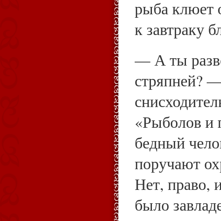
рыба клюет 
к завтраку б
— А ты разв
стряпней? 
снисходител
«Рыболов и 
бедный чело
поручают о
Нет, право, 
было завлад