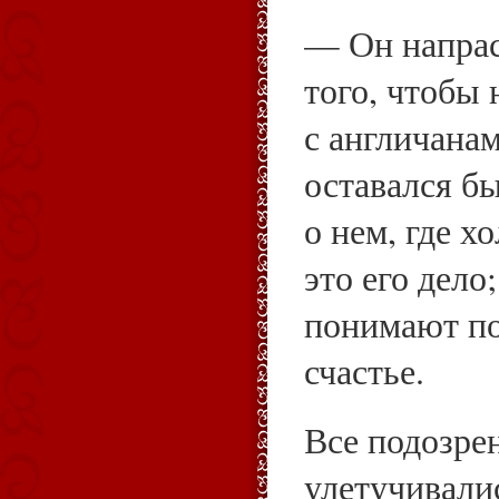
— Он напра
того, чтобы 
с англичана
оставался бы
о нем, где 
это его дело
понимают по
счастье.
Все подозре
улетучивалис