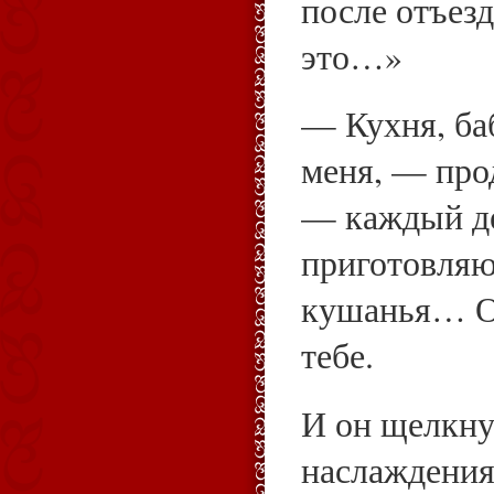
после отъез
это…»
— Кухня, баб
меня, — про
— каждый де
приготовляю
кушанья… Од
тебе.
И он щелкну
наслаждения