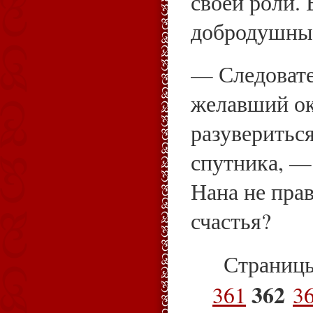
своей роли. 
добродушны
— Следовате
желавший ок
разувериться
спутника, —
Нана не пра
счастья?
Страниц
362
361
3