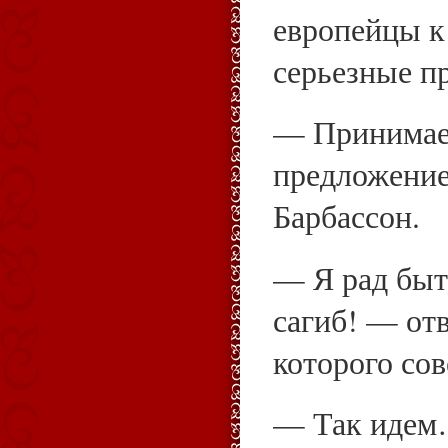
европейцы 
серьезные п
— Принимае
предложени
Барбассон.
— Я рад быт
сагиб! — отв
которого со
— Так идем…