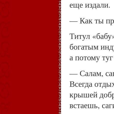
еще издали.
— Как ты пр
Титул «бабу»
богатым инд
а потому ту
— Салам, са
Всегда отды
крышей доб
встаешь, саг