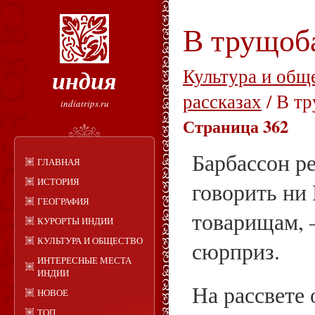
В трущоб
индия
Культура и общ
рассказах
/ В т
indiatrips.ru
Страница 362
Барбассон р
ГЛАВНАЯ
ИСТОРИЯ
говорить ни 
ГЕОГРАФИЯ
товарищам, 
КУРОРТЫ ИНДИИ
КУЛЬТУРА И ОБЩЕСТВО
сюрприз.
ИНТЕРЕСНЫЕ МЕСТА
ИНДИИ
На рассвете
НОВОЕ
ТОП