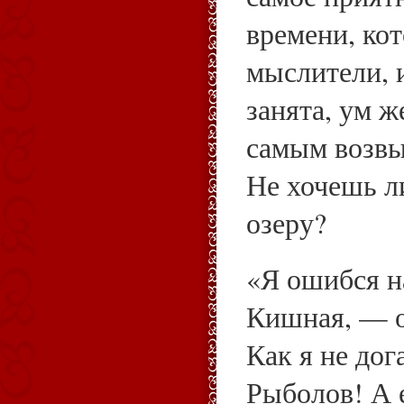
времени, ко
мыслители, 
занята, ум ж
самым возв
Не хочешь л
озеру?
«Я ошибся н
Кишная, — 
Как я не дог
Рыболов! А 