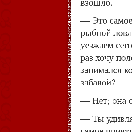
взошло.
— Это самое
рыбной ловли
уезжаем сего
раз хочу по
занимался ко
забавой?
— Нет; она 
— Ты удивля
самое прият