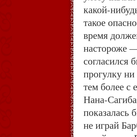
какой-нибуд
такое опасно
время долже
настороже — 
согласился 
прогулку ни 
тем более с 
Нана-Сагиба
показалась б
не играй Бар