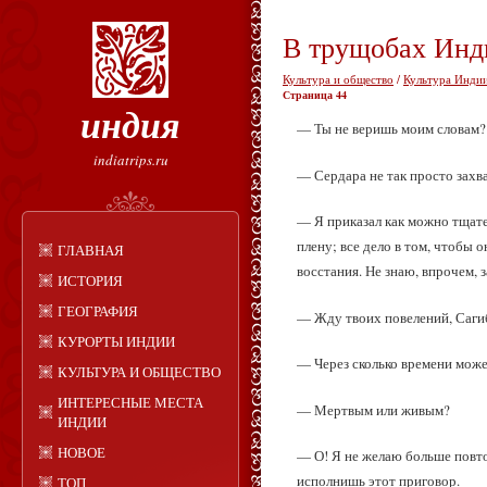
В трущобах Инд
Культура и общество
/
Культура Индии
Страница 44
индия
— Ты не веришь моим словам?
indiatrips.ru
— Сердара не так просто захв
— Я приказал как можно тщател
плену; все дело в том, чтобы 
ГЛАВНАЯ
восстания. Не знаю, впрочем, 
ИСТОРИЯ
ГЕОГРАФИЯ
— Жду твоих повелений, Саги
КУРОРТЫ ИНДИИ
— Через сколько времени може
КУЛЬТУРА И ОБЩЕСТВО
ИНТЕРЕСНЫЕ МЕСТА
— Мертвым или живым?
ИНДИИ
НОВОЕ
— О! Я не желаю больше повтор
исполнишь этот приговор.
ТОП