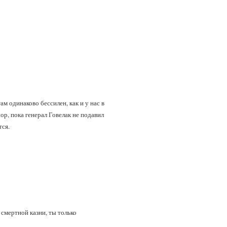
м одинаково бессилен, как и у нас в
ор, пока генерал Говелак не подавил
тся.
 смертной казни, ты только