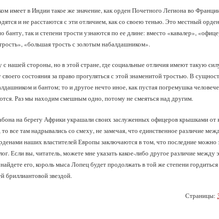
м имеет в Индии такое же значение, как орден Почетного Легиона во Франции; 
рдятся и не расстаются с эти отличием, как со своею тенью. Это местный орден 
 банту, так и степени трости узнаются по ее длине: вместо «кавалер», «офице
 трость», «большая трость с золотым набалдашником».
у с нашей стороны, но в этой стране, где социальные отличия имеют такую сил
 своего состояния за право прогуляться с этой знаменитой тростью. В сущнос
лдашником и бантом; то и другое нечто иное, как пустая погремушка человече
ются. Раз мы находим смешным одно, потому не смеяться над другим.
абона на берегу Африки украшали своих заслуженных офицеров крышками от к
, то все там надрывались со смеху, не замечая, что единственное различие ме
енами наших властителей Европы заключаются в том, что последние можно за
лог. Если вы, читатель, можете мне указать какое-либо другое различие между
ы найдете его, король мыса Лопец будет продолжать в той же степени гордитьс
ей бриллиантовой звездой.
Страницы: