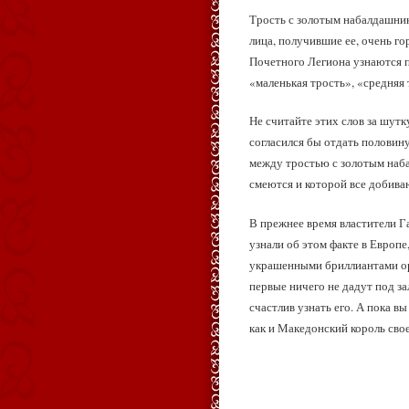
Трость с золотым набалдашнико
лица, получившие ее, очень го
Почетного Легиона узнаются по
«маленькая трость», «средняя
Не считайте этих слов за шутк
согласился бы отдать половину
между тростью с золотым наба
смеются и которой все добива
В прежнее время властители Г
узнали об этом факте в Европе
украшенными бриллиантами орд
первые ничего не дадут под за
счастлив узнать его. А пока в
как и Македонский король сво