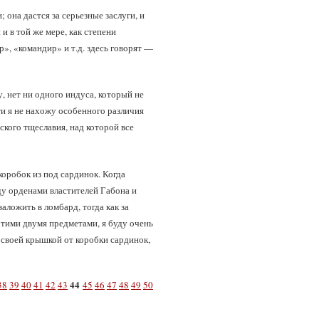
она дастся за серьезные заслуги, и
и в той же мере, как степени
р», «командир» и т.д. здесь говорят —
у, нет ни одного индуса, который не
ти я не нахожу особенного различия
ского тщеславия, над которой все
оробок из под сардинок. Когда
жду орденами властителей Габона и
ложить в ломбард, тогда как за
 этими двумя предметами, я буду очень
я своей крышкой от коробки сардинок,
44
38
39
40
41
42
43
45
46
47
48
49
50