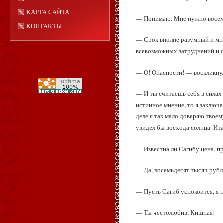
КАРТА САЙТА
— Понимаю. Мне нужно восемь
КОНТАКТЫ
— Срок вполне разумный и мне
всевозможных затруднений и о
— О! Опасности! — воскликну
— И ты считаешь себя в силах 
истинное мнение, то я заключ
деле я так мало доверяю твоем
увидел бы восхода солнца. Ита
— Известна ли Сагибу цена, п
— Да, восемьдесят тысяч рубл
— Пусть Сагиб успокоится, я 
— Ты честолюбив, Кишная!