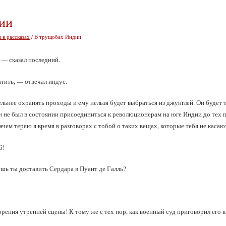
ии
 в рассказах
/ В трущобах Индии
 — сказал последний.
атить, — отвечал индус.
ьнее охранять проходы и ему нельзя будет выбраться из джунглей. Он будет та
он не был в состоянии присоединиться к революционерам на юге Индии до тех п
зачем теряю я время в разговорах с тобой о таких вещах, которые тебя не касаю
б!
шь ты доставить Сердара в Пуант де Галль?
ения утренней сцены! К тому же с тех пор, как военный суд приговорил его к