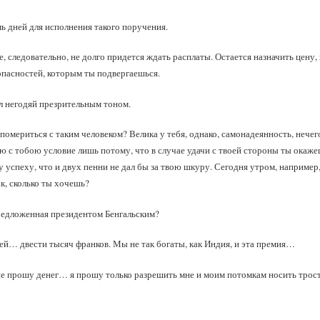
 дней для исполнения такого поручения.
, следовательно, не долго придется ждать расплаты. Остается назначить цену
пасностей, которым ты подвергаешься.
л негодяй презрительным тоном.
помериться с таким человеком? Велика у тебя, однако, самонадеянность, нечег
аю с тобою условие лишь потому, что в случае удачи с твоей стороны ты окаж
у успеху, что и двух пенни не дал бы за твою шкуру. Сегодня утром, например,
к, сколько ты хочешь?
редложенная президентом Бенгальским?
ей… двести тысяч франков. Мы не так богаты, как Индия, и эта премия…
не прошу денег… я прошу только разрешить мне и моим потомкам носить трос