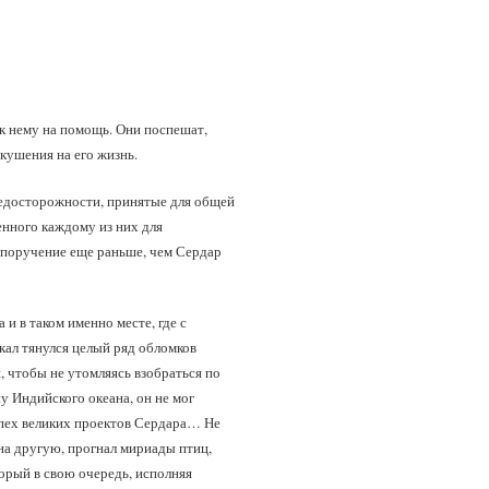
 к нему на помощь. Они поспешат,
окушения на его жизнь.
редосторожности, принятые для общей
ченного каждому из них для
у поручение еще раньше, чем Сердар
 в таком именно месте, где с
кал тянулся целый ряд обломков
, чтобы не утомляясь взобраться по
у Индийского океана, он не мог
успех великих проектов Сердара… Не
 на другую, прогнал мириады птиц,
орый в свою очередь, исполняя