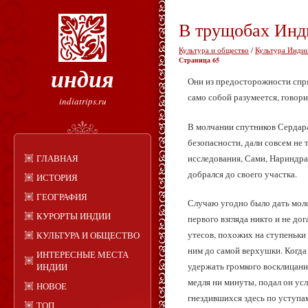
В трущобах Инд
Культура и общество
/
Культура Индии
Страница 65
индия
Они из предосторожности спря
само собой разумеется, говори
indiatrips.ru
В молчании спутников Сердар
безопасности, дали совсем не 
исследования, Сами, Нариндра
ГЛАВНАЯ
добрался до своего участка.
ИСТОРИЯ
ГЕОГРАФИЯ
Случаю угодно было дать моло
КУРОРТЫ ИНДИИ
первого взгляда никто и не д
утесов, похожих на ступеньки
КУЛЬТУРА И ОБЩЕСТВО
ним до самой верхушки. Когда
ИНТЕРЕСНЫЕ МЕСТА
удержать громкого восклицания
ИНДИИ
медля ни минуты, подал он усл
НОВОЕ
гнездившихся здесь по уступа
ТОП