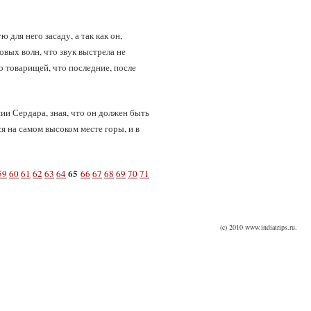
для него засаду, а так как он,
вых волн, что звук выстрела не
го товарищей, что последние, после
нии Сердара, зная, что он должен быть
ся на самом высоком месте горы, и в
65
59
60
61
62
63
64
66
67
68
69
70
71
(c) 2010 www.indiatrips.ru.