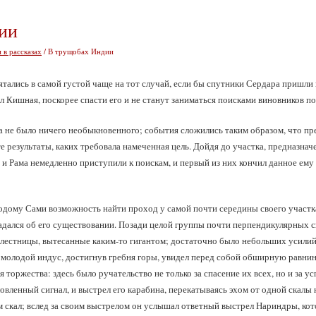
ии
 в рассказах
/ В трущобах Индии
тались в самой густой чаще на тот случай, если бы спутники Сердара пришли
л Кишная, поскорее спасти его и не станут заниматься поисками виновников п
а не было ничего необыкновенного; события сложились таким образом, что п
те результаты, каких требовала намеченная цель. Дойдя до участка, предназна
 и Рама немедленно приступили к поискам, и первый из них кончил данное ем
дому Сами возможность найти проход у самой почти середины своего участка и
огадался об его существовании. Позади целой группы почти перпендикулярных с
 лестницы, вытесанные каким-то гигантом; достаточно было небольших усилий
 молодой индус, достигнув гребня горы, увидел перед собой обширную равнин
 торжества: здесь было ручательство не только за спасение их всех, но и за 
овленный сигнал, и выстрел его карабина, перекатываясь эхом от одной скалы
м скал; вслед за своим выстрелом он услышал ответный выстрел Нариндры, кот