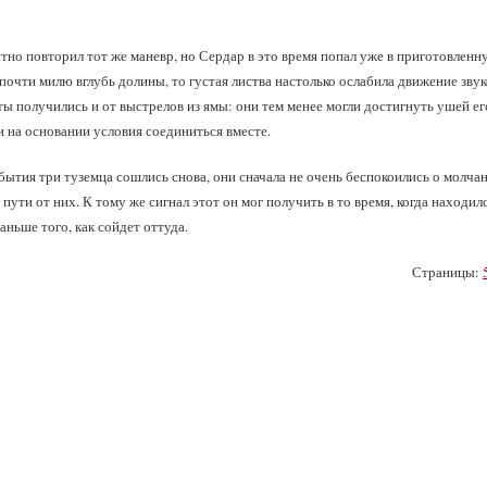
но повторил тот же маневр, но Сердар в это время попал уже в приготовленную 
очти милю вглубь долины, то густая листва настолько ослабила движение звуко
аты получились и от выстрелов из ямы: они тем менее могли достигнуть ушей е
и на основании условия соединиться вместе.
обытия три туземца сошлись снова, они сначала не очень беспокоились о молча
 пути от них. К тому же сигнал этот он мог получить в то время, когда находил
аньше того, как сойдет оттуда.
Страницы: