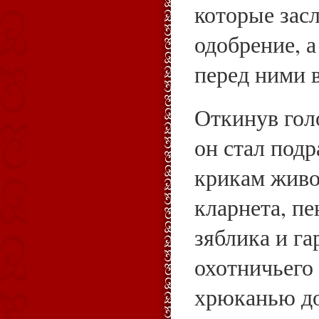
которые зас
одобрение, а
перед ними в
Откинув гол
он стал под
крикам живо
кларнета, п
зяблика и г
охотничьего 
хрюканью до