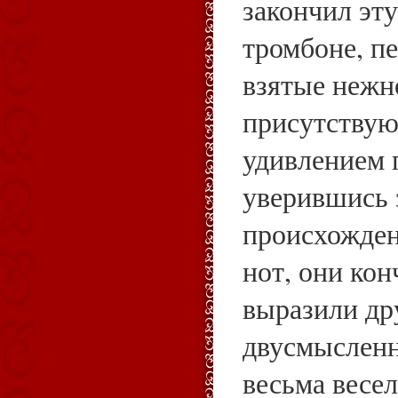
закончил эту
тромбоне, п
взятые нежн
присутству
удивлением 
уверившись 
происхожде
нот, они кон
выразили дру
двусмыслен
весьма весе