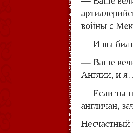
— Ваше вели
артиллерийс
войны с Мек
— И вы били
— Ваше вели
Англии, и я
— Если ты н
англичан, за
Несчастный 