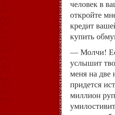
человек в ва
откройте мн
кредит ваше
купить обм
— Молчи! Ес
услышит твои
меня на две 
придется ис
миллион руп
умилостивит