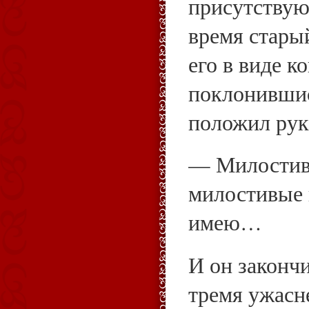
присутствую
время стары
его в виде ко
поклонившис
положил руку
— Милостив
милостивые 
имею…
И он закончи
тремя ужас