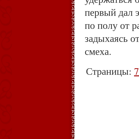
первый дал 
по полу от р
задыхаясь о
смеха.
Страницы:
7