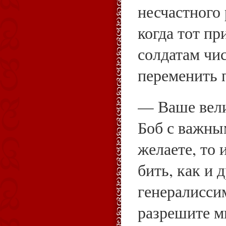
несчастного 
когда тот п
солдатам чи
переменить 
— Ваше вели
Боб с важны
желаете, то 
бить, как и 
генералисси
разрешите м