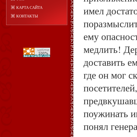
имел достат
КАРТА САЙТА
КОНТАКТЫ
поразмысли
ему опаснос
медлить! Де
доставить е
где он мог 
посетителей,
предвкушав
поужинать и
понял генер