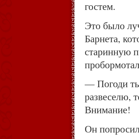
гостем.
Это было лу
Барнета, ко
старинную 
пробормотал
— Погоди ты,
развеселю, 
Внимание!
Он попросил