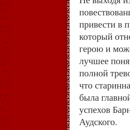
повествован
привести в 
который отн
герою и мож
лучшее поня
полной трево
что старинн
была главно
успехов Бар
Аудского.