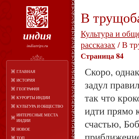
В трущоб
индия
Культура и общ
рассказах
/ В т
indiatrips.ru
Страница 84
Скоро, однак
ГЛАВНАЯ
ИСТОРИЯ
задул правил
ГЕОГРАФИЯ
так что кро
КУРОРТЫ ИНДИИ
КУЛЬТУРА И ОБЩЕСТВО
идти прямо к
ИНТЕРЕСНЫЕ МЕСТА
счастью, Боб
ИНДИИ
НОВОЕ
приближение
ТОП