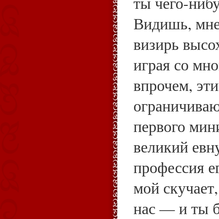
ты чего-нибу
Видишь, мне
визирь высох
играя со мн
впрочем, эти
ограничиваю
первого мин
великий евну
профессия е
мой скучает
нас — и ты 