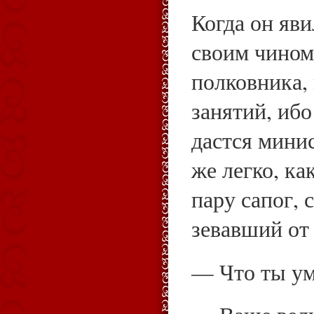
Когда он яви
своим чином
полковника, 
занятий, ибо
дастся мини
же легко, ка
пару сапог, 
зевавший от 
— Что ты ум