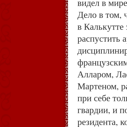
видел в мире
Дело в том, 
в Калькутте 
распустить 
дисциплини
французским
Алларом, Ла
Мартеном, р
при себе тол
гвардии, и 
резидента, к