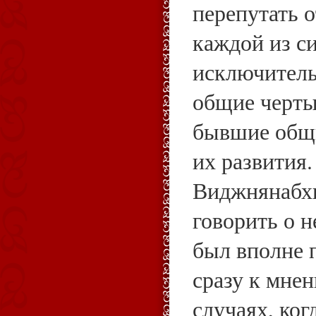
перепутать 
каждой из с
исключитель
общие черты
бывшие общи
их развития
Виджнянабх
говорить о н
был вполне п
сразу к мнен
случаях, ког