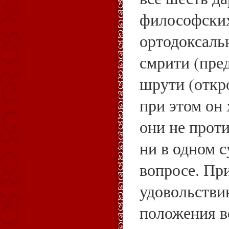
философских
ортодоксаль
смрити (пред
шрути (откр
при этом он 
они не проти
ни в одном 
вопросе. Пр
удовольстви
положения в