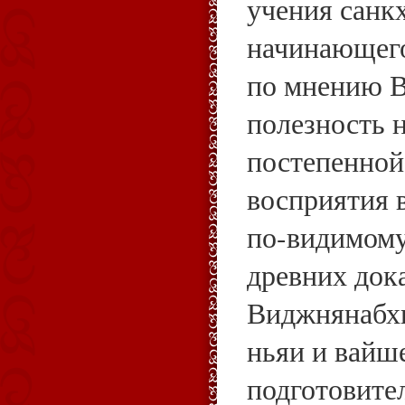
учения санк
начинающего
по мнению 
полезность 
постепенной
восприятия 
по-видимому
древних док
Виджнянабхи
ньяи и вайш
подготовите