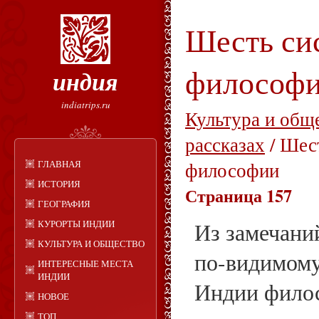
Шесть си
философ
индия
indiatrips.ru
Культура и общ
рассказах
/ Шес
ГЛАВНАЯ
философии
ИСТОРИЯ
Страница 157
ГЕОГРАФИЯ
КУРОРТЫ ИНДИИ
Из замечани
КУЛЬТУРА И ОБЩЕСТВО
по-видимому,
ИНТЕРЕСНЫЕ МЕСТА
ИНДИИ
Индии фило
НОВОЕ
ТОП