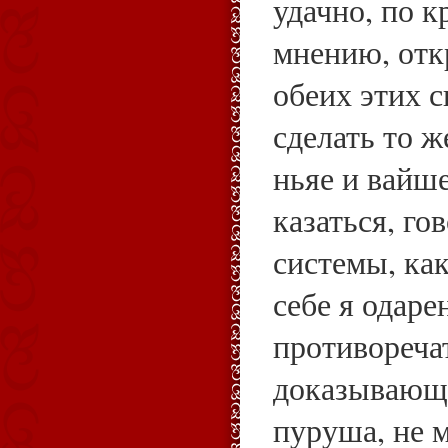
удачно, по 
мнению, от
обеих этих с
сделать то 
ньяе и вайш
казаться, го
системы, ка
себе я одар
противоречат
доказывающи
пуруша, не 