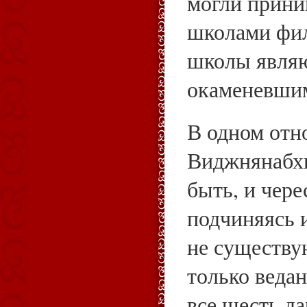
могли прини
школами фил
школы явля
окаменевши
В одном от
Виджнянабхи
быть, и чере
подчиняясь 
не существу
только ведан
все шесть да