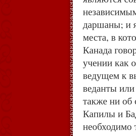
независимым
даршаны; и 
места, в кот
Канада гово
учении как о
ведущем к 
веданты или
также ни об
Капилы и Ба
необходимо 