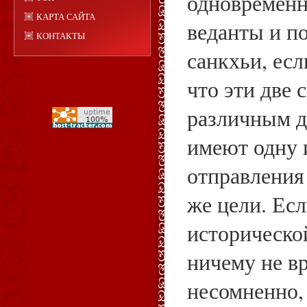
одновременн
КАРТА САЙТА
веданты и п
КОНТАКТЫ
санкхьи, есл
что эти две 
различным д
имеют одну 
отправления 
же цели. Есл
исторической
ничему не вр
несомненно,