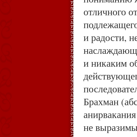
отличного от
подлежащего
и радости, н
наслаждающ
и никаким о
действующег
последовате
Брахман (аб
анирвакания
не выразимы