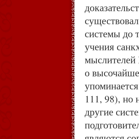
доказательст
существовал
системы до т
учения санкх
мыслителей 
о высочайше
упоминается 
111, 98), но
другие сист
подготовите
являются со