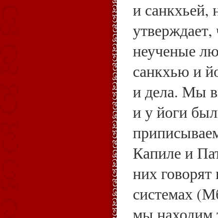
и санкхьей, 
утверждает, 
неученые лю
санкхью и йо
и дела. Мы в
и у йоги был
приписываем
Капиле и Па
них говорят 
системах (Мбх
мы находим 