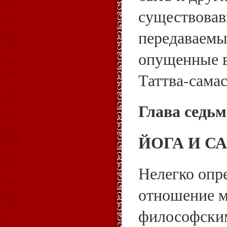
существовав
передаваемы
опущенные в
Таттва-самас
Глава седь
ЙОГА И С
Нелегко опр
отношение 
философским