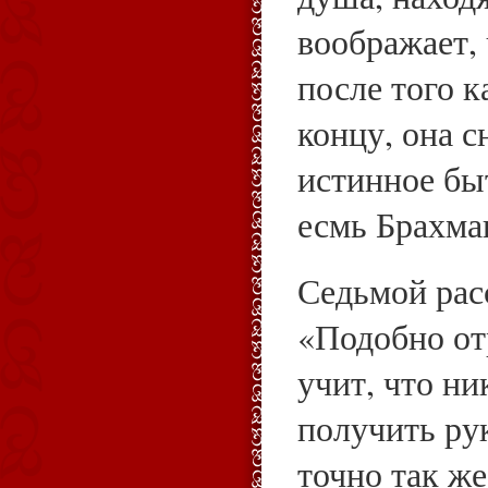
воображает, 
после того к
концу, она с
истинное бы
есмь Брахма
Седьмой рас
«Подобно от
учит, что ни
получить рук
точно так ж