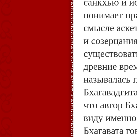
санкхью и йо
понимает пр
смысле аске
и созерцания
существоват
древние вре
называлась п
Бхагавадгита,
что автор Бх
виду именно 
Бхагавата го