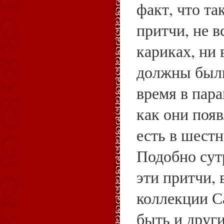
факт, что т
притчи, не 
кариках, ни 
должны были
время в пара
как они появ
есть в шестн
Подобно сут
эти притчи,
коллекции С
быть и други