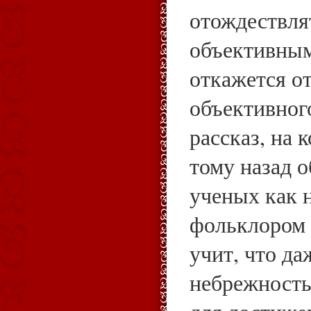
отождествлят
объективным
откажется о
объективног
рассказ, на 
тому назад 
ученых как 
фольклором 
учит, что да
небрежность