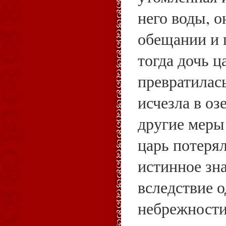
него воды, о
обещании и п
тогда дочь ц
превратилась
исчезла в оз
другие меры 
царь потерял
истинное зна
вследствие о
небрежности