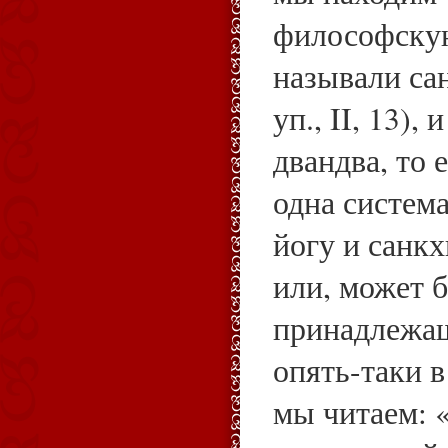
философскую
называли са
уп., II, 13),
двандва, то е
одна систем
йогу и санкх
или, может б
принадлежащ
опять-таки в
мы читаем: 