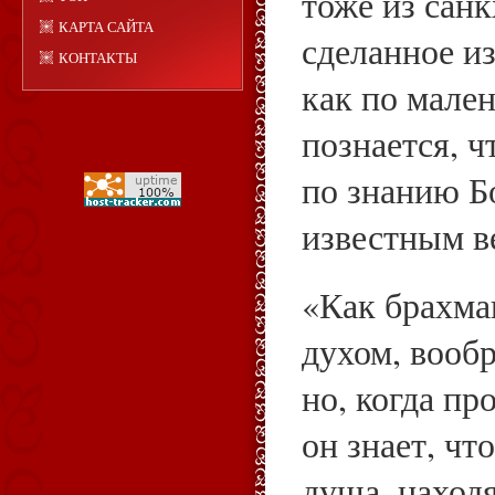
тоже из санк
КАРТА САЙТА
сделанное из
КОНТАКТЫ
как по мале
познается, ч
по знанию Б
известным в
«Как брахма
духом, вообр
но, когда пр
он знает, чт
душа, находя