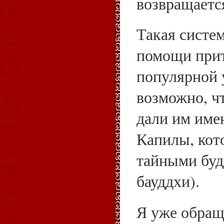
возвращаетс
Такая систе
помощи прит
популярной у
возможно, ч
дали им име
Капилы, кот
тайными буд
бауддхи).
Я уже обращ