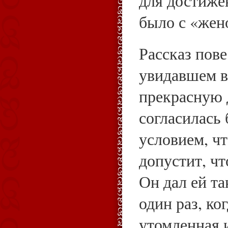
для достиже
было с «жен
Рассказ пове
увидавшем в
прекрасную 
согласилась 
условием, чт
допустит, чт
Он дал ей та
один раз, ко
утомленная 