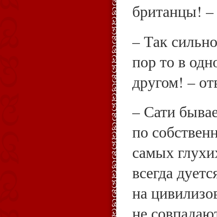
британцы! –
– Так сильно
пор то в одн
другом! – от
– Сати бывае
по собствен
самых глухи
всегда дуетс
на цивилизо
не совпадают