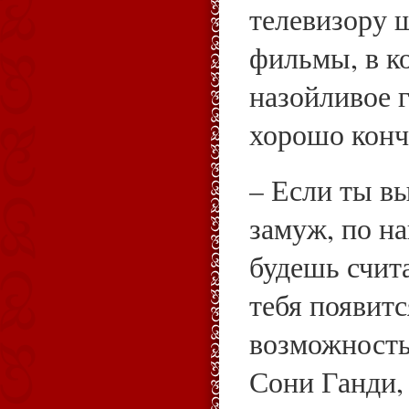
телевизору 
фильмы, в к
назойливое г
хорошо конч
– Если ты в
замуж, по н
будешь счита
тебя появитс
возможность
Сони Ганди,