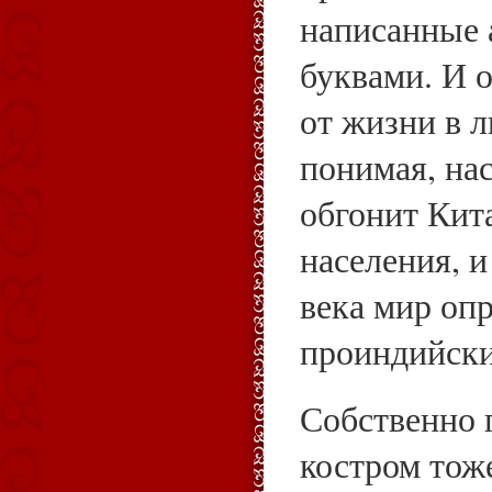
написанные 
буквами. И о
от жизни в 
понимая, на
обгонит Кит
населения, и
века мир оп
проиндийск
Собственно 
костром тоже