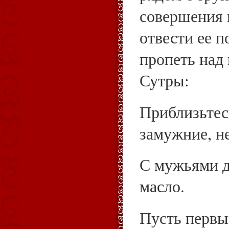
совершения
отвести ее п
пропеть над 
Сутры:
Приблизьте
замужние, н
С мужьями д
масло.
Пусть первы