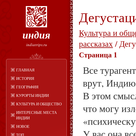
Дегустац
индия
Культура и общ
рассказах
/ Дег
indiatrips.ru
Страница 1
Все тураген
ГЛАВНАЯ
ИСТОРИЯ
врут, Индию 
ГЕОГРАФИЯ
В этом смысл
КУРОРТЫ ИНДИИ
КУЛЬТУРА И ОБЩЕСТВО
что могу из
ИНТЕРЕСНЫЕ МЕСТА
«психическу
ИНДИИ
НОВОЕ
У вас она вс
ТОП