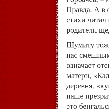
Правда. А в 
стихи читал 
родители ще
Шумиту тоже
нас смешным
означает оте
матери, «Кал
деревня, «ку
наше презрит
это бенгаль