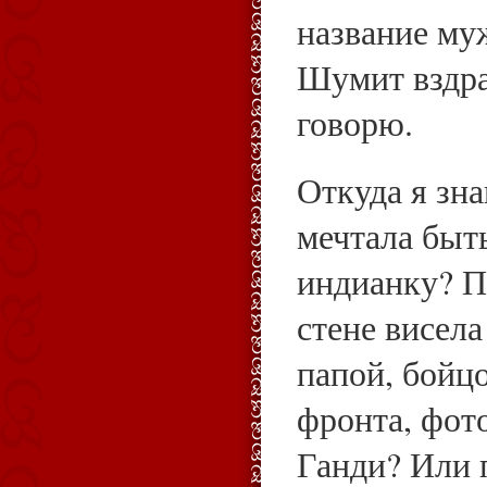
название му
Шумит вздраг
говорю.
Откуда я зна
мечтала быт
индианку? П
стене висел
папой, бойц
фронта, фот
Ганди? Или 