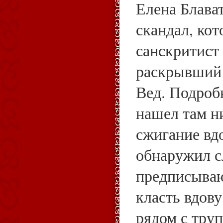
Елена Блава
скандал, ко
санскритист
раскрывший 
Вед. Подроб
нашел там н
сжигание вдо
обнаружил с
предписыва
класть вдову
рядом с труп