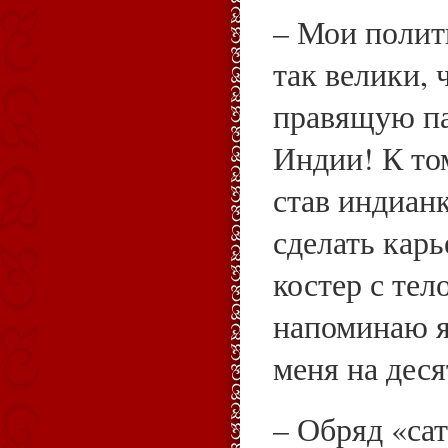
– Мои полит
так велики, 
правящую па
Индии! К том
став индиан
сделать карь
костер с тел
напоминаю я
меня на деся
– Обряд «са