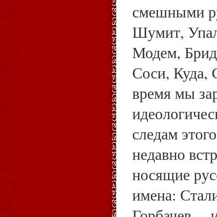
смешными ру
Шумит, Упал
Модем, Брид
Соси, Куда, 
время мы за
идеологичес
следам этог
недавно вст
носящие рус
имена: Стал
Горбачев, – 