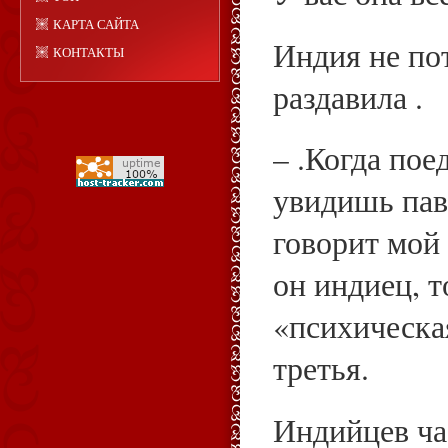
КАРТА САЙТА
Индия не по
КОНТАКТЫ
раздавила .
– .Когда по
увидишь пав
говорит мой
он индиец, т
«психическая
третья.
Индийцев ча