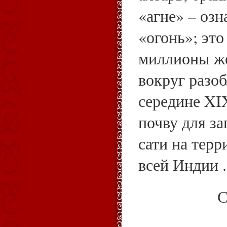
«агне» – оз
«огонь»; это
миллионы ж
вокруг разо
середине XI
почву для з
сати на тер
всей Индии .
С